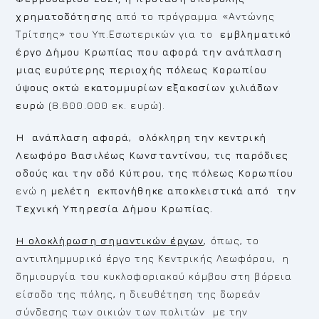
χρηματοδότησης
από το πρόγραμμα «Αντώνης
Τρίτσης» του Υπ.Εσωτερικών για το
εμβληματικό
έργο Δήμου Κρωπίας που αφορά την ανάπλαση
μιας ευρύτερης περιοχής πόλεως Κορωπίου
ύψους οκτώ εκατομμυρίων εξακοσίων χιλιάδων
ευρώ
(8.600.000 εκ. ευρώ).
Η ανάπλαση αφορά
,
ολόκληρη την κεντρική
Λεωφόρο Βασιλέως Κωνσταντίνου
,
τις παρόδιες
οδούς και την οδό Κύπρου
,
της πόλεως Κορωπίου
ενώ η
μελέτη εκπονήθηκε αποκλειστικά από την
Τεχνική Υπηρεσία Δήμου Κρωπίας.
Η ολοκλήρωση σημαντικών έργων
, όπως, το
αντιπλημμυρικό έργο της Κεντρικής Λεωφόρου, η
δημιουργία του κυκλοφοριακού κόμβου στη βόρεια
είσοδο της πόλης, η διευθέτηση της δωρεάν
σύνδεσης των οικιών των πολιτών με την