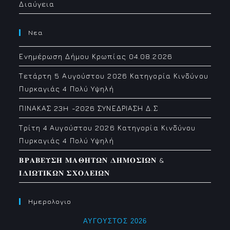
Διαύγεια
Νεα
Ενημέρωση Δήμου Κρωπίας 04.08.2026
Τετάρτη 5 Αυγούστου 2026 Κατηγορία Κινδύνου
Πυρκαγιάς 4 Πολύ Υψηλή
ΠΙΝΑΚΑΣ 23H -2026 ΣΥΝΕΔΡΙΑΣΗ Δ.Σ
Τρίτη 4 Αυγούστου 2026 Κατηγορία Κινδύνου
Πυρκαγιάς 4 Πολύ Υψηλή
𝚩𝚸𝚨𝚩𝚬𝚼𝚺𝚮 𝚳𝚨𝚯𝚮𝚻𝛀𝚴 𝚫𝚮𝚳𝚶𝚺𝚰𝛀𝚴 &
𝚰𝚫𝚰𝛀𝚻𝚰𝚱𝛀𝚴 𝚺𝚾𝚶𝚲𝚬𝚰𝛀𝚴
Ημερολογιο
ΑΎΓΟΥΣΤΟΣ 2026