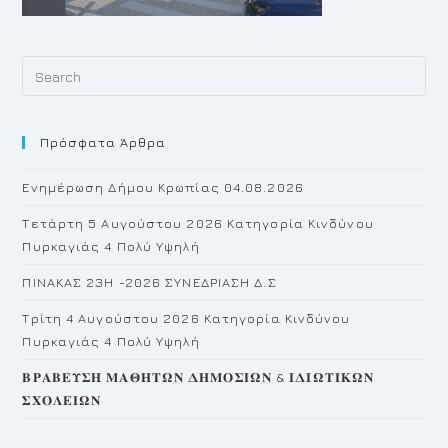
Pr
Es
to
Πρόσφατα Άρθρα
cl
th
Ενημέρωση Δήμου Κρωπίας 04.08.2026
se
pan
Τετάρτη 5 Αυγούστου 2026 Κατηγορία Κινδύνου
Πυρκαγιάς 4 Πολύ Υψηλή
ΠΙΝΑΚΑΣ 23H -2026 ΣΥΝΕΔΡΙΑΣΗ Δ.Σ
Τρίτη 4 Αυγούστου 2026 Κατηγορία Κινδύνου
Πυρκαγιάς 4 Πολύ Υψηλή
𝚩𝚸𝚨𝚩𝚬𝚼𝚺𝚮 𝚳𝚨𝚯𝚮𝚻𝛀𝚴 𝚫𝚮𝚳𝚶𝚺𝚰𝛀𝚴 & 𝚰𝚫𝚰𝛀𝚻𝚰𝚱𝛀𝚴
𝚺𝚾𝚶𝚲𝚬𝚰𝛀𝚴