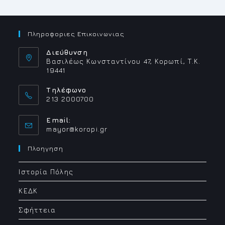
Πληροφοριες Επικοινωνιας
Διεύθυνση
Βασιλέως Κωνσταντίνου 47, Κορωπί, Τ.Κ.
19441
Τηλέφωνο
213 2000700
Email:
Opens
mayor@koropi.gr
in
your
Πλοηγηση
application
Ιστορία Πόλης
ΚΕΔΚ
Σφήττεια