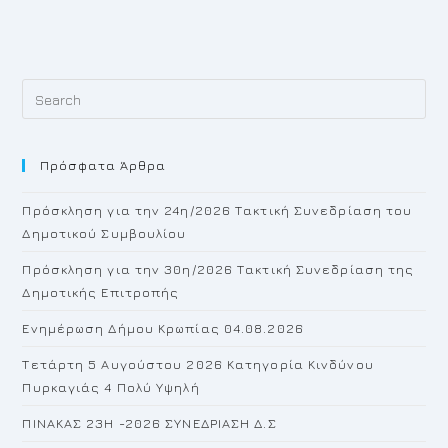
Pr
Es
to
Πρόσφατα Άρθρα
cl
th
Πρόσκληση για την 24η/2026 Τακτική Συνεδρίαση του
se
Δημοτικού Συμβουλίου
pan
Πρόσκληση για την 30η/2026 Τακτική Συνεδρίαση της
Δημοτικής Επιτροπής
Ενημέρωση Δήμου Κρωπίας 04.08.2026
Τετάρτη 5 Αυγούστου 2026 Κατηγορία Κινδύνου
Πυρκαγιάς 4 Πολύ Υψηλή
ΠΙΝΑΚΑΣ 23H -2026 ΣΥΝΕΔΡΙΑΣΗ Δ.Σ