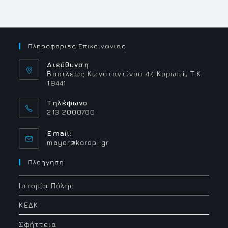
Πληροφοριες Επικοινωνιας
Διεύθυνση
Βασιλέως Κωνσταντίνου 47, Κορωπί, Τ.Κ.
19441
Τηλέφωνο
213 2000700
Email:
Opens
mayor@koropi.gr
in
your
Πλοηγηση
application
Ιστορία Πόλης
ΚΕΔΚ
Σφήττεια