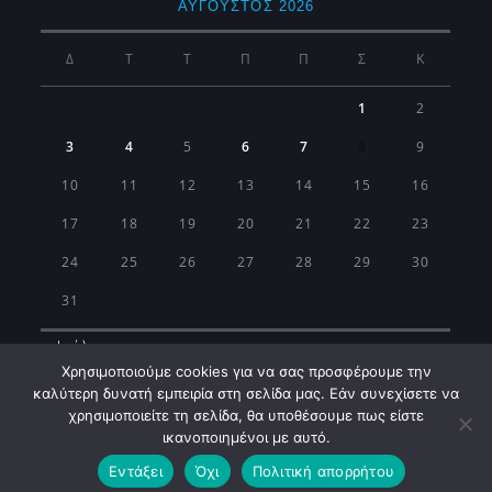
ΑΎΓΟΥΣΤΟΣ 2026
Δ
Τ
Τ
Π
Π
Σ
Κ
1
2
3
4
5
6
7
8
9
10
11
12
13
14
15
16
17
18
19
20
21
22
23
24
25
26
27
28
29
30
31
« Ιούλ
Χρησιμοποιούμε cookies για να σας προσφέρουμε την
καλύτερη δυνατή εμπειρία στη σελίδα μας. Εάν συνεχίσετε να
χρησιμοποιείτε τη σελίδα, θα υποθέσουμε πως είστε
ικανοποιημένοι με αυτό.
Εντάξει
Όχι
Πολιτική απορρήτου
Municipality of Koropi © 2026