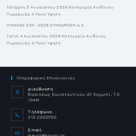
Τετάρτη 5 Αυγούστου 2026 Κατηγορία Κινδύνου
Πυρκαγιάς 4 Πολύ Υψηλή
ΠΙΝΑΚΑΣ 23H -2026 ΣΥΝΕΔΡΙΑΣΗ Δ.Σ
Τρίτη 4 Αυγούστου 2026 Κατηγορία Κινδύνου
Πυρκαγιάς 4 Πολύ Υψηλή
Πληροφοριες Επικοινωνιας
Διεύθυνση
Βασιλέως Κωνσταντίνου 47, Κορωπί, Τ.Κ.
19441
Τηλέφωνο
213 2000700
Email:
Opens
mayor@koropi.gr