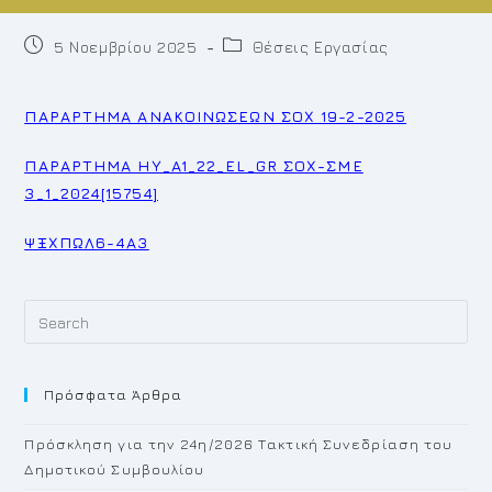
Post
Post
5 Νοεμβρίου 2025
Θέσεις Εργασίας
published:
category:
ΠΑΡΑΡΤΗΜΑ ΑΝΑΚΟΙΝΩΣΕΩΝ ΣΟΧ 19-2-2025
ΠΑΡΑΡΤΗΜΑ ΗΥ_A1_22_EL_GR ΣΟΧ-ΣΜΕ
3_1_2024[15754]
ΨΞΧΠΩΛ6-4Α3
Pr
Es
to
Πρόσφατα Άρθρα
cl
th
Πρόσκληση για την 24η/2026 Τακτική Συνεδρίαση του
se
Δημοτικού Συμβουλίου
pan