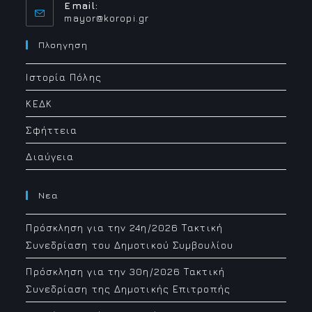
Email:
Opens
mayor@koropi.gr
in
your
Πλοηγηση
application
Ιστορία Πόλης
ΚΕΔΚ
Σφήττεια
Διαύγεια
Νεα
Πρόσκληση για την 24η/2026 Τακτική
Συνεδρίαση του Δημοτικού Συμβουλίου
Πρόσκληση για την 30η/2026 Τακτική
Συνεδρίαση της Δημοτικής Επιτροπής