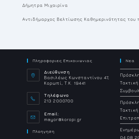
Δήμητρα Μιχαιρίνα
Αντιδήμαρχος Βελτίωσης Καθημερινότητας του 
Πληροφοριες Επικοινωνιας
Νεα
Διεύθυνση
Πρόσκλη
Βασιλέως Κωνσταντίνου 47,
Τακτική
Κορωπί, Τ.Κ. 19441
Συμβουλ
Τηλέφωνο
213 2000700
Πρόσκλη
Τακτική
Email:
Επιτρο
Opens
mayor@koropi.gr
in
Ενημέρ
your
Πλοηγηση
application
04.08.2