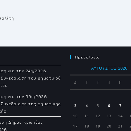
πολίτη
Ημερολογιο
ΑΎΓΟΥΣΤΟΣ 2026
ση για την 24η/2026
 Συνεδρίαση του Δημοτικού
Δ
Τ
Τ
Π
Π
ίου
ση για την 30η/2026
 Συνεδρίαση της Δημοτικής
3
4
5
6
7
πής
10
11
12
13
14
ωση Δήμου Κρωπίας
17
18
19
20
21
026