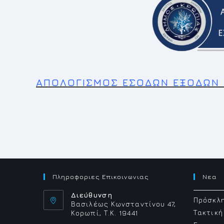
ΑΠΟΛΟΓΙΣΜΟΣ ΕΣΟΔΩΝ ΕΞΟΔΩΝ Δ
Πληροφοριες Επικοινωνιας
Νεα
Διεύθυνση
Πρόσκλη
Βασιλέως Κωνσταντίνου 47,
Τακτική
Κορωπί, Τ.Κ. 19441