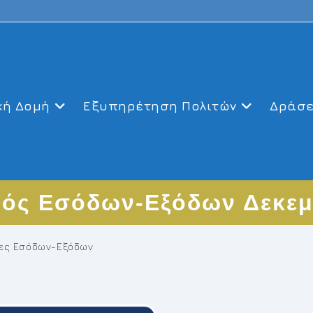
κή Δομή
Εξυπηρέτηση Πολιτών
Δράσε
ός Εσόδων-Εξόδων Δεκεμ
κες Εσόδων-Εξόδων