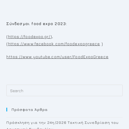
Σύνδεσμοι
food expo 2023:
(
https://foodexpo.gr/
),
(
https://www.facebook.com/foodexpogreece
)
https://www.youtube.com/user/FoodExpoGreece
Pr
Es
to
Πρόσφατα Άρθρα
cl
th
Πρόσκληση για την 24η/2026 Τακτική Συνεδρίαση του
se