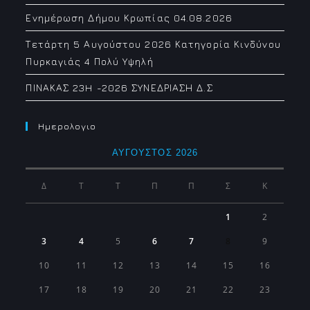
Ενημέρωση Δήμου Κρωπίας 04.08.2026
Τετάρτη 5 Αυγούστου 2026 Κατηγορία Κινδύνου
Πυρκαγιάς 4 Πολύ Υψηλή
ΠΙΝΑΚΑΣ 23H -2026 ΣΥΝΕΔΡΙΑΣΗ Δ.Σ
Ημερολογιο
ΑΎΓΟΥΣΤΟΣ 2026
Δ
Τ
Τ
Π
Π
Σ
Κ
1
2
3
4
5
6
7
8
9
10
11
12
13
14
15
16
17
18
19
20
21
22
23