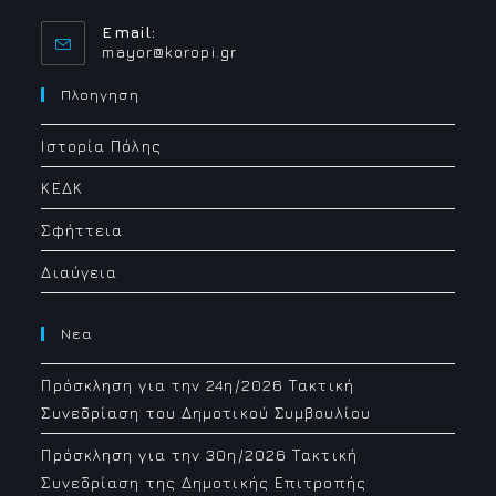
Email:
Opens
mayor@koropi.gr
in
your
Πλοηγηση
application
Ιστορία Πόλης
ΚΕΔΚ
Σφήττεια
Διαύγεια
Νεα
Πρόσκληση για την 24η/2026 Τακτική
Συνεδρίαση του Δημοτικού Συμβουλίου
Πρόσκληση για την 30η/2026 Τακτική
Συνεδρίαση της Δημοτικής Επιτροπής