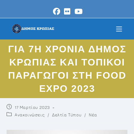
Skip
to
content
ΓΙΑ 7Η ΧΡΟΝΙΑ ΔΗΜΟΣ
ΚΡΩΠΙΑΣ ΚΑΙ ΤΟΠΙΚΟΙ
ΠΑΡΑΓΩΓΟΙ ΣΤΗ FOOD
EXPO 2023
Post
17 Μαρτίου 2023
published:
Post
Ανακοινώσεις
/
Δελτία Τύπου
/
Νέα
category: