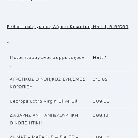
Εκθεσιακός χώρος Δήμου Κρωπίας Η
all
1, B10/C09
Ποιοι παραγωγοί συμμετέχουν
Η
all 1
:
ΑΓΡΟΤΙΚΟΣ ΟΙΝΟΠ/ΚΟΣ ΣΥΝ/ΣΜΟΣ
B10.03
ΚΟΡΩΠΙΟΥ
Cecrops Extra Virgin Olive Oil
C09.08
ΔΑΒΑΡΗΣ ΑΝΤ. ΑΜΠΕΛΟΥΡΓΙΚΗ
C09.10
ΟΙΝΟΠΟΙΗΤΙΚΗ
ΔΗΜΑΣ – ΜΑΡΑΚΗΣ & ΣΙΑ ΕΕ –
C09.04