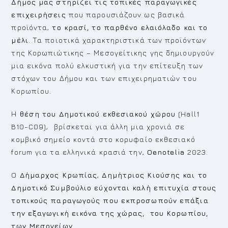
Δήμος μας στηρίζει τις
τοπικές παραγωγικές
επιχειρήσεις
που παρουσιάζουν ως βασικά
προϊόντα,
το κρασί, το παρθένο ελαιόλαδο και το
μέλι
. Τα ποιοτικά χαρακτηριστικά των προϊόντων
της Κορωπιώτικης – Μεσογείτικης γης δημιουργούν
μια εικόνα πολύ ελκυστική για την επίτευξη των
στόχων του Δήμου και των επιχειρηματιών του
Κορωπίου.
Η
θέση του Δημοτικού εκθεσιακού χώρου
(Hall1
B10-C09),
βρίσκεται για άλλη μια χρονιά σε
κομβικό σημείο κοντά στο κορυφαίο εκθεσιακό
forum για τα ελληνικά κρασιά την,
Οenotelia
2023.
O
Δήμαρχος Κρωπίας
,
Δημήτριος Κιούσης
και το
Δημοτικό Συμβούλιο εύχονται καλή επιτυχία στους
τοπικούς παραγωγούς που εκπροσωπούν επάξια
την εξαγωγική εικόνα της χώρας, του Κορωπίου,
των Μεσογείων.