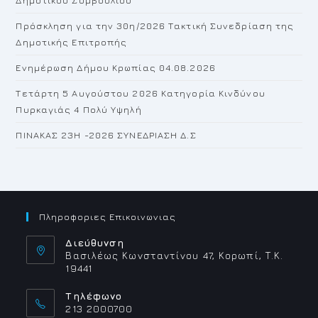
Δημοτικού Συμβουλίου
pan
Πρόσκληση για την 30η/2026 Τακτική Συνεδρίαση της
Δημοτικής Επιτροπής
Ενημέρωση Δήμου Κρωπίας 04.08.2026
Τετάρτη 5 Αυγούστου 2026 Κατηγορία Κινδύνου
Πυρκαγιάς 4 Πολύ Υψηλή
ΠΙΝΑΚΑΣ 23H -2026 ΣΥΝΕΔΡΙΑΣΗ Δ.Σ
Πληροφοριες Επικοινωνιας
Διεύθυνση
Βασιλέως Κωνσταντίνου 47, Κορωπί, Τ.Κ.
19441
Τηλέφωνο
213 2000700