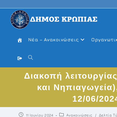
Skip
to
content
Νέα – Ανακοινώσεις
Οργανωτι
Toggle
Διακοπή λειτουργίας
website
και Νηπιαγωγεία)
search
12/06/20
Post
Post
11 Ιουνίου 2024
Ανακοινώσεις
/
Δελτία Τ