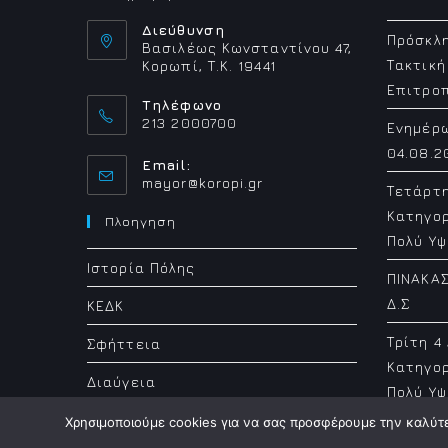
Διεύθυνση
Πρόσκλη
Βασιλέως Κωνσταντίνου 47,
Τακτική
Κορωπί, Τ.Κ. 19441
Επιτρο
Τηλέφωνο
213 2000700
Ενημέρ
04.08.2
Email:
Opens
mayor@koropi.gr
Τετάρτ
in
Κατηγορ
your
Πλοηγηση
application
Πολύ Υψ
Ιστορία Πόλης
ΠΙΝΑΚΑΣ
Δ.Σ
ΚΕΔΚ
Τρίτη 4
Σφήττεια
Κατηγορ
Διαύγεια
Πολύ Υψ
Χρησιμοποιούμε cookies για να σας προσφέρουμε την καλύτερ