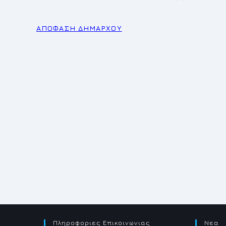
published:
category:
ΑΠΟΦΑΣΗ ΔΗΜΑΡΧΟΥ
Πληροφοριες Επικοινωνιας
Νεα