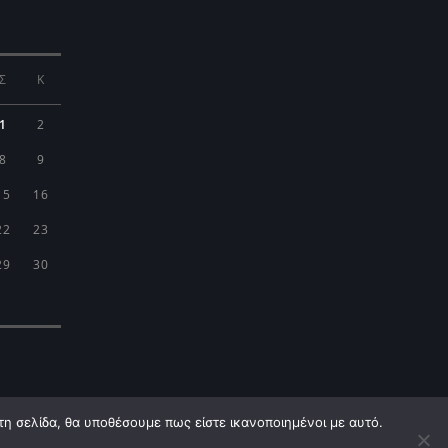
Σ
Κ
1
2
8
9
15
16
22
23
29
30
τη σελίδα, θα υποθέσουμε πως είστε ικανοποιημένοι με αυτό.