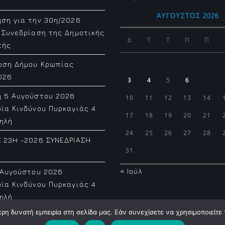
ΑΎΓΟΥΣΤΟΣ 2026
ση για την 30η/2026
 Συνεδρίαση της Δημοτικής
Δ
Τ
Τ
Π
Π
πής
ωση Δήμου Κρωπίας
026
3
4
5
6
7
η 5 Αυγούστου 2026
10
11
12
13
14
ία Κινδύνου Πυρκαγιάς 4
17
18
19
20
21
ηλή
24
25
26
27
28
 23H -2026 ΣΥΝΕΔΡΙΑΣΗ
31
« Ιούλ
 Αυγούστου 2026
ία Κινδύνου Πυρκαγιάς 4
ηλή
η δυνατή εμπειρία στη σελίδα μας. Εάν συνεχίσετε να χρησιμοποιείτε 