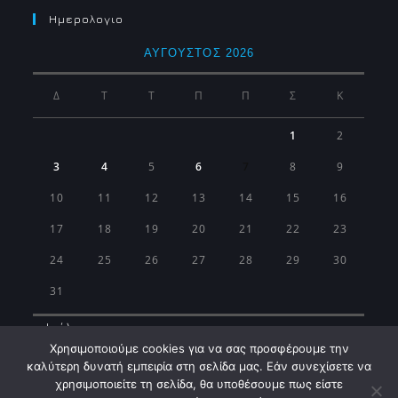
Ημερολογιο
ΑΎΓΟΥΣΤΟΣ 2026
Δ
Τ
Τ
Π
Π
Σ
Κ
1
2
3
4
5
6
7
8
9
10
11
12
13
14
15
16
17
18
19
20
21
22
23
24
25
26
27
28
29
30
31
« Ιούλ
Χρησιμοποιούμε cookies για να σας προσφέρουμε την
καλύτερη δυνατή εμπειρία στη σελίδα μας. Εάν συνεχίσετε να
χρησιμοποιείτε τη σελίδα, θα υποθέσουμε πως είστε