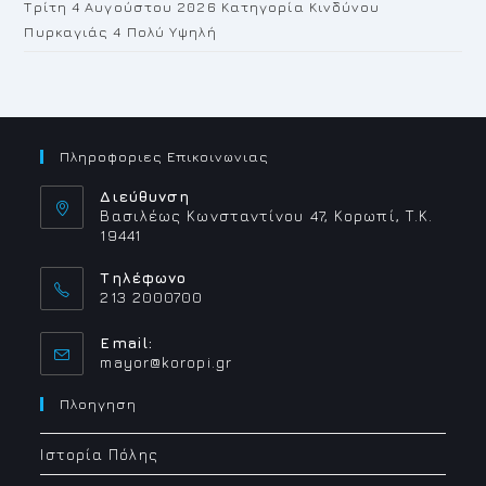
Τρίτη 4 Αυγούστου 2026 Κατηγορία Κινδύνου
Πυρκαγιάς 4 Πολύ Υψηλή
Πληροφοριες Επικοινωνιας
Διεύθυνση
Βασιλέως Κωνσταντίνου 47, Κορωπί, Τ.Κ.
19441
Τηλέφωνο
213 2000700
Email:
Opens
mayor@koropi.gr
in
your
Πλοηγηση
application
Ιστορία Πόλης