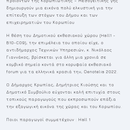
προϊόντων της Κορωπιώτικης – Μεσογείτικης γης
δημιουργούν μια εικόνα πολύ ελκυστική για την
επίτευξη των στόχων του Δήμου και των
επιχειρηματιών του Κορωπίου
Η θέση του Δημοτικού εκθεσιακού χώρου (Hall1 -
B10-C09), την επιμέλεια του οποίου είχε, ο
αντιδήμαρχος Τεχνικών Υπηρεσιών, κ. Νικόλαος
Γιαννάκος, βρίσκεται για άλλη μια χρονιά σε
κομβικό σημείο κοντά στο κορυφαίο εκθεσιακό
forum για τα ελληνικά κρασιά την, Οenotelia 2022.
O Δήμαρχος Κρωπίας, Δημήτριος Κιούσης και το
Δημοτικό Συμβούλιο εύχονται καλή επιτυχία στους
τοπικούς παραγωγούς που εκπροσωπούν επάξια
την εξαγωγική εικόνα της χώρας και του Κορωπίου.
Ποιοι παραγωγοί συμμετέχουν : Ηall 1