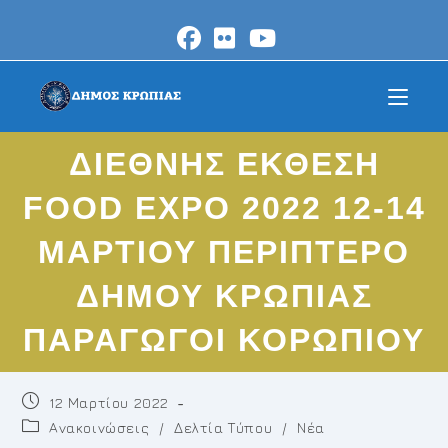
Skip
to
content
ΔΙΕΘΝΗΣ ΕΚΘΕΣΗ
FOOD EXPO 2022 12-14
ΜΑΡΤΙΟΥ ΠΕΡΙΠΤΕΡΟ
ΔΗΜΟΥ ΚΡΩΠΙΑΣ
ΠΑΡΑΓΩΓΟΙ ΚΟΡΩΠΙΟΥ
Post
12 Μαρτίου 2022
published:
Post
Ανακοινώσεις
/
Δελτία Τύπου
/
Νέα
category: