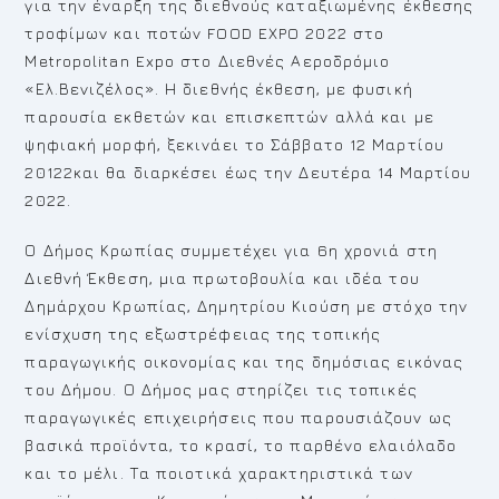
για την έναρξη της διεθνούς καταξιωμένης έκθεσης
τροφίμων και ποτών FOOD EXPO 2022 στο
Μetropolitan Expo στο Διεθνές Αεροδρόμιο
«Ελ.Βενιζέλος». Η διεθνής έκθεση, με φυσική
παρουσία εκθετών και επισκεπτών αλλά και με
ψηφιακή μορφή, ξεκινάει το Σάββατο 12 Μαρτίου
20122και θα διαρκέσει έως την Δευτέρα 14 Μαρτίου
2022.
Ο Δήμος Κρωπίας συμμετέχει για 6η χρονιά στη
Διεθνή Έκθεση, μια πρωτοβουλία και ιδέα του
Δημάρχου Κρωπίας, Δημητρίου Κιούση με στόχο την
ενίσχυση της εξωστρέφειας της τοπικής
παραγωγικής οικονομίας και της δημόσιας εικόνας
του Δήμου. Ο Δήμος μας στηρίζει τις τοπικές
παραγωγικές επιχειρήσεις που παρουσιάζουν ως
βασικά προϊόντα, το κρασί, το παρθένο ελαιόλαδο
και το μέλι. Τα ποιοτικά χαρακτηριστικά των