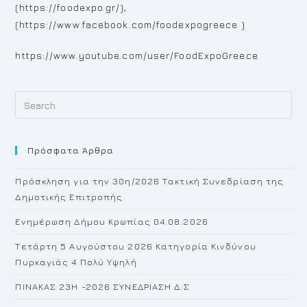
(https://foodexpo.gr/),
(https://www.facebook.com/foodexpogreece )
https://www.youtube.com/user/FoodExpoGreece
Pr
Es
to
Πρόσφατα Άρθρα
cl
th
Πρόσκληση για την 30η/2026 Τακτική Συνεδρίαση της
se
Δημοτικής Επιτροπής
pan
Ενημέρωση Δήμου Κρωπίας 04.08.2026
Τετάρτη 5 Αυγούστου 2026 Κατηγορία Κινδύνου
Πυρκαγιάς 4 Πολύ Υψηλή
ΠΙΝΑΚΑΣ 23H -2026 ΣΥΝΕΔΡΙΑΣΗ Δ.Σ