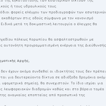
διο της εγκατάστασης των εσωτερικών δικτύων της
κούς ή τους υδραυλικούς τους.
ρμόδιοι φορείς ελέγχου των προδιαγραφών των εσωτερικώ
 ακαθάρτων στις οδούς σύμφωνα με τον κανονισμό
Ειδικά μετά τη δοκιμαστική λειτουργία ο έλεγχος θα
υ σχεδίου πόλεως Κορωπίου θα ασφαλτοστρωθούν με
ς αυτονόητη προγραμματισμένη ενέργεια της Διεύθυνσή
ημοτικής Αρχής,
 δεν έχουν ακόμα συνδεθεί οι ιδιοκτήτες τους δεν πρέπε
νται για δευτερεύοντα δίκτυα σε αδιέξοδα δρομάκια ακό
υψομετρικά σημεία), θα συνεχιστούν. Το ίδιο ισχύει για
ούς λεωφορειακών διαδρομών καθώς και στο βόρειο τομέα
 της αναγκαίας εποπτείας από προσωπικό της