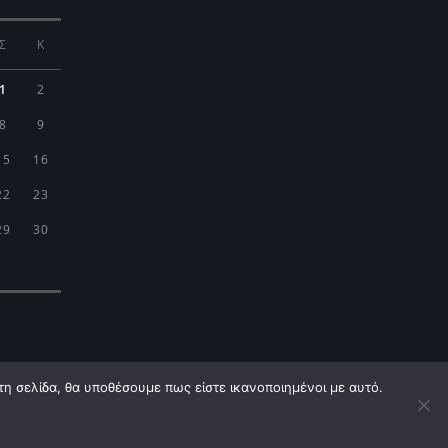
Σ
Κ
1
2
8
9
15
16
22
23
29
30
τη σελίδα, θα υποθέσουμε πως είστε ικανοποιημένοι με αυτό.