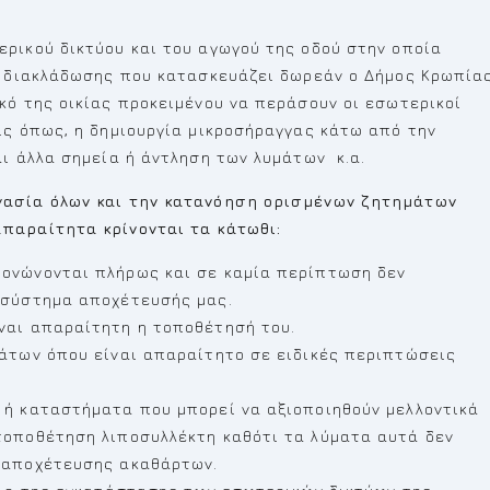
ρικού δικτύου και του αγωγού της οδού στην οποία
ς διακλάδωσης που κατασκευάζει δωρεάν ο Δήμος Κρωπίας
κό της οικίας προκειμένου να περάσουν οι εσωτερικοί
ις όπως, η δημιουργία μικροσήραγγας κάτω από την
αι άλλα σημεία ή άντληση των λυμάτων κ.α.
γασία όλων και την κατανόηση ορισμένων ζητημάτων
παραίτητα κρίνονται τα κάτωθι:
ονώνονται πλήρως και σε καμία περίπτωση δεν
 σύστημα αποχέτευσής μας.
ναι απαραίτητη η τοποθέτησή του.
μάτων όπου είναι απαραίτητο σε ειδικές περιπτώσεις
 ή καταστήματα που μπορεί να αξιοποιηθούν μελλοντικά
τοποθέτηση λιποσυλλέκτη καθότι τα λύματα αυτά δεν
 αποχέτευσης ακαθάρτων.