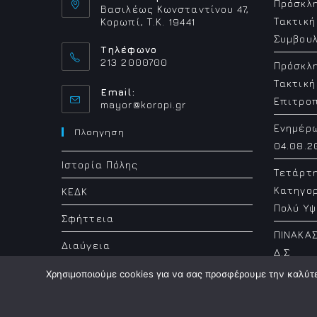
Πρόσκλη
Βασιλέως Κωνσταντίνου 47,
Τακτική
Κορωπί, Τ.Κ. 19441
Συμβουλ
Τηλέφωνο
213 2000700
Πρόσκλη
Τακτική
Email:
Επιτρο
Opens
mayor@koropi.gr
in
Ενημέρ
your
Πλοηγηση
application
04.08.2
Ιστορία Πόλης
Τετάρτ
Κατηγορ
ΚΕΔΚ
Πολύ Υψ
Σφήττεια
ΠΙΝΑΚΑΣ
Διαύγεια
Δ.Σ
Χρησιμοποιούμε cookies για να σας προσφέρουμε την καλύτερ