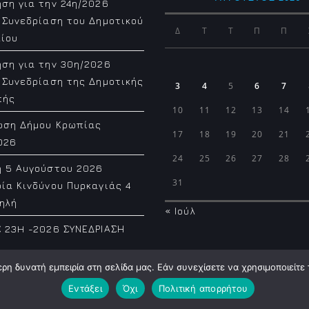
ση για την 24η/2026
 Συνεδρίαση του Δημοτικού
Δ
Τ
Τ
Π
Π
ίου
ση για την 30η/2026
 Συνεδρίαση της Δημοτικής
3
4
5
6
7
πής
10
11
12
13
14
ωση Δήμου Κρωπίας
17
18
19
20
21
026
24
25
26
27
28
η 5 Αυγούστου 2026
31
ία Κινδύνου Πυρκαγιάς 4
ηλή
« Ιούλ
 23H -2026 ΣΥΝΕΔΡΙΑΣΗ
η δυνατή εμπειρία στη σελίδα μας. Εάν συνεχίσετε να χρησιμοποιείτε 
Εντάξει
Όχι
Πολιτική απορρήτου
Municipality of Koropi © 2026