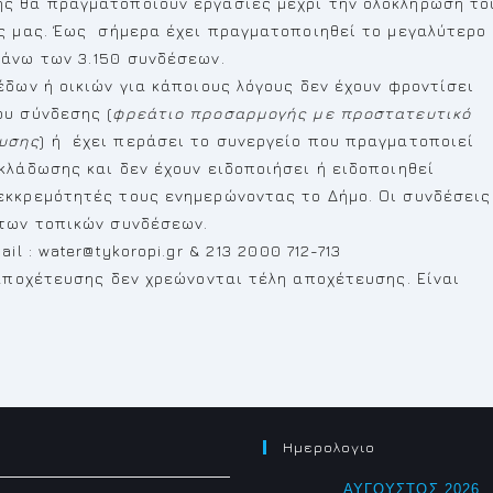
ς θα πραγματοποιούν εργασίες μέχρι την ολοκλήρωση το
ης μας. Έως σήμερα έχει πραγματοποιηθεί το μεγαλύτερο
άνω των 3.150 συνδέσεων.
δων ή οικιών για κάποιους λόγους δεν έχουν φροντίσει
ου σύνδεσης (
φρεάτιο προσαρμογής με προστατευτικό
ευσης
) ή έχει περάσει το συνεργείο που πραγματοποιεί
κλάδωσης και δεν έχουν ειδοποιήσει ή ειδοποιηθεί
εκκρεμότητές τους ενημερώνοντας το Δήμο. Οι συνδέσεις
 των τοπικών συνδέσεων.
l : water@tykoropi.gr & 213 2000 712-713
 αποχέτευσης δεν χρεώνονται τέλη αποχέτευσης. Είναι
Ημερολογιο
ΑΎΓΟΥΣΤΟΣ 2026