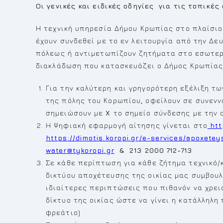
Οι γενικές και ειδικές οδηγίες για τις τοπικέ
Η τεχνική υπηρεσία Δήμου Κρωπίας στο πλαίσιο
έχουν συνδεθεί με το εν λειτουργία από την Δ
πόλεως ή αντιμετωπίζουν ζητήματα στο εσωτερ
διακλάδωση που κατασκευάζει ο Δήμος Κρωπίας
Για την καλύτερη και γρηγορότερη εξέλιξη τ
της πόλης του Κορωπίου
,
οφείλουν σε συνενν
σημειώσουν με
Χ
το σημείο σύνδεσης με την ο
Η Ψηφιακή εφαρμογή αίτησης γίνεται στο
htt
https://dimotis.koropi.gr/e-services/apoxetey
water
@
tykoropi
.
gr
& 213 2000 712-713
Σε κάθε περίπτωση για κάθε ζήτημα τεχνικό
δικτύου αποχέτευσης της οικίας μας συμβου
ιδιαίτερες περιπτώσεις που πιθανόν να χρει
δίκτυο της οικίας ώστε να γίνει η κατάλληλ
φρεάτιο)