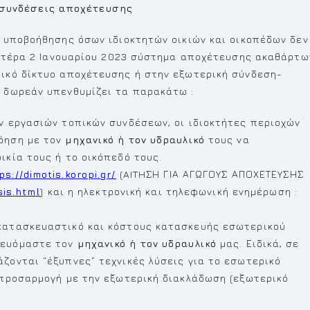
ς συνδέσεις αποχέτευσης
 υποβοήθησης όσων ιδιοκτητών οικιών και οικοπέδων δεν
ευτέρα 2 Ιανουαρίου 2023 σύστημα αποχέτευσης ακαθάρτω
ικό δίκτυο αποχέτευσης ή στην εξωτερική σύνδεση-
 δωρεάν υπενθυμίζει τα παρακάτω :
ων εργασιών τοπικών συνδέσεων, οι ιδιοκτήτες περιοχών
όηση με τον
μηχανικό ή τον υδραυλικό
τους να
ικία τους ή το οικόπεδό τους.
ps://dimotis.koropi.gr/
(AITHΣΗ ΓΙΑ ΑΓΩΓΟΥΣ ΑΠΟΧΕΤΕΥΣΗΣ
sis.html
) και η ηλεκτρονική και τηλεφωνική ενημέρωση :
/κατασκευαστικό και κόστους κατασκευής εσωτερικού
λευόμαστε τον
μηχανικό ή τον υδραυλικό
μας. Ειδικά, σε
άζονται “έξυπνες” τεχνικές λύσεις για το εσωτερικό
η προσαρμογή με την εξωτερική διακλάδωση (εξωτερικό