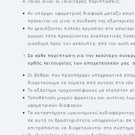
Ποιες είναι οι ιδιαίτερες περιπτώσεις :
Αν υπάρχει υψομετρική διαφορά μεταξύ εσωτε
πρόκειται να γίνει η σύνδεση της εξωτερική
Αν χρειάζονται πολλές εργασίες στο εσωτερι
αγωγοί τότε προκρίνονται εναλλακτικές λύσε
οικοδομή προς τον ακάλυπτο, από την αυλή κ
Σε κάθε περίπτωση για την καλύτερη συνερ
ορθής λειτουργίας των αποχετεύσεών μας α
Οι βόθροι που προϋπήρχαν υποχρεωτικά απομ
διοχετεύουμε τα λύματα από αυτούς στο νέο
Το εξάρτημα «μηχανοσίφωνας με κλαπέτο» εί
Τοποθέτηση μικρού φρεατίου και αντλίας λυ
υψομετρικών διαφορών.
Τα καταστήματα υγειονομικού ενδιαφέροντος
σε αυτή τη δραστηριότητα υποχρεούνται σε 
επιτρέπονται να διοχετεύονται στο σύστημα