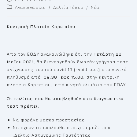
published:
Post
Ανακοινώσεις
/
Δελτία Τύπου
/
Νέα
category:
Κεντρική Πλατεία Κορωπίου
Από τον ΕΟΔΥ ανακοινώθηκε ότι την
Τετάρτη 26
Μαΐου 2021,
θα διενεργηθούν δωρεάν γρήγορα τεστ
ανίχνευσης του ιού covid 19 (rapid-test) στο γενικό
πληθυσμό από
09:30 έως 15:00
, στην κεντρική
πλατεία Κορωπίου, από κινητό κλιμάκιο του ΕΟΔΥ.
Οι πολίτες που θα υποβληθούν στα διαγνωστικά
τεστ πρέπει:
Να φοράνε μάσκα προστασίας
Να έχουν τα ακόλουθα στοιχεία μαζί τους
:Δελτίο Αστυνομικής Ταυτότητας