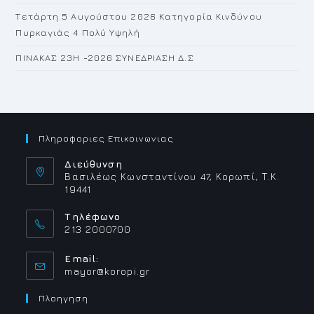
Τετάρτη 5 Αυγούστου 2026 Κατηγορία Κινδύνου
Πυρκαγιάς 4 Πολύ Υψηλή
ΠΙΝΑΚΑΣ 23H -2026 ΣΥΝΕΔΡΙΑΣΗ Δ.Σ
Πληροφοριες Επικοινωνιας
Διεύθυνση
Βασιλέως Κωνσταντίνου 47, Κορωπί, Τ.Κ.
19441
Τηλέφωνο
213 2000700
Email:
Opens
mayor@koropi.gr
in
your
Πλοηγηση
application