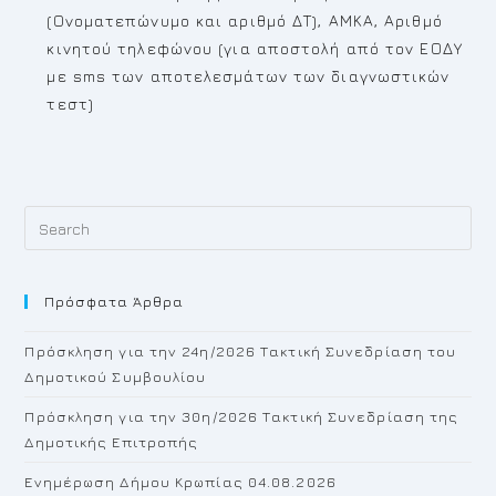
(Ονοματεπώνυμο και αριθμό ΔΤ), ΑΜΚΑ, Αριθμό
κινητού τηλεφώνου (για αποστολή από τον ΕΟΔΥ
με sms των αποτελεσμάτων των διαγνωστικών
τεστ)
Pr
Es
to
Πρόσφατα Άρθρα
cl
th
Πρόσκληση για την 24η/2026 Τακτική Συνεδρίαση του
se
Δημοτικού Συμβουλίου
pan
Πρόσκληση για την 30η/2026 Τακτική Συνεδρίαση της
Δημοτικής Επιτροπής
Ενημέρωση Δήμου Κρωπίας 04.08.2026