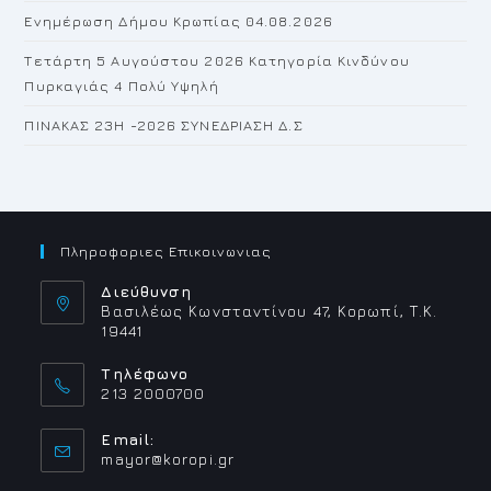
Ενημέρωση Δήμου Κρωπίας 04.08.2026
Τετάρτη 5 Αυγούστου 2026 Κατηγορία Κινδύνου
Πυρκαγιάς 4 Πολύ Υψηλή
ΠΙΝΑΚΑΣ 23H -2026 ΣΥΝΕΔΡΙΑΣΗ Δ.Σ
Πληροφοριες Επικοινωνιας
Διεύθυνση
Βασιλέως Κωνσταντίνου 47, Κορωπί, Τ.Κ.
19441
Τηλέφωνο
213 2000700
Email:
Opens
mayor@koropi.gr
in