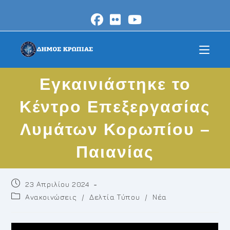
Skip
to
content
Εγκαινιάστηκε το
Κέντρο Επεξεργασίας
Λυμάτων Κορωπίου –
Παιανίας
Post
23 Απριλίου 2024
published:
Post
Ανακοινώσεις
/
Δελτία Τύπου
/
Νέα
category: