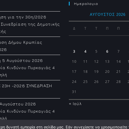
Ημερολογιο
ΑΎΓΟΥΣΤΟΣ 2026
ση για την 30η/2026
 Συνεδρίαση της Δημοτικής
Δ
Τ
Τ
Π
Π
πής
ωση Δήμου Κρωπίας
026
3
4
5
6
7
η 5 Αυγούστου 2026
10
11
12
13
14
ία Κινδύνου Πυρκαγιάς 4
17
18
19
20
21
ηλή
24
25
26
27
28
 23H -2026 ΣΥΝΕΔΡΙΑΣΗ
31
« Ιούλ
 Αυγούστου 2026
ία Κινδύνου Πυρκαγιάς 4
ηλή
η δυνατή εμπειρία στη σελίδα μας. Εάν συνεχίσετε να χρησιμοποιείτε 