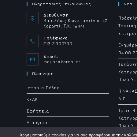
Πληροφοριες Επικοινωνιας
Νεα
Διεύθυνση
Πρόσκλη
Βασιλέως Κωνσταντίνου 47,
Τακτική
Κορωπί, Τ.Κ. 19441
Επιτρο
Τηλέφωνο
213 2000700
Ενημέρ
04.08.2
Email:
Opens
mayor@koropi.gr
Τετάρτ
in
Κατηγορ
your
Πλοηγηση
application
Πολύ Υψ
Ιστορία Πόλης
ΠΙΝΑΚΑΣ
Δ.Σ
ΚΕΔΚ
Τρίτη 4
Σφήττεια
Κατηγορ
Διαύγεια
Πολύ Υψ
Χρησιμοποιούμε cookies για να σας προσφέρουμε την καλύτερ