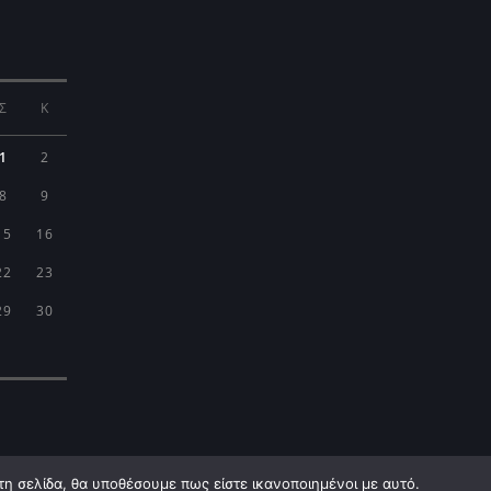
Σ
Κ
1
2
8
9
15
16
22
23
29
30
τη σελίδα, θα υποθέσουμε πως είστε ικανοποιημένοι με αυτό.