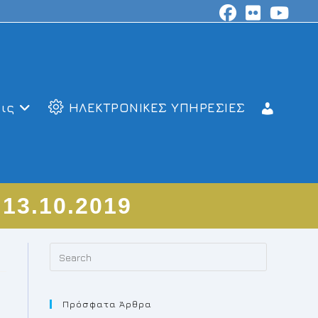
ις
ΗΛΕΚΤΡΟΝΙΚΕΣ ΥΠΗΡΕΣΙΕΣ
3.10.2019
Press
Escape
to
Πρόσφατα Άρθρα
close