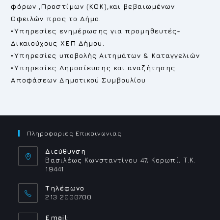
φόρων ,Προστίμων (ΚΟΚ),και βεβαιωμένων
Οφειλών προς το Δήμο.
•Υπηρεσίες ενημέρωσης για προμηθευτές-
Δικαιούχους ΧΕΠ Δήμου.
•Υπηρεσίες υποβολής Αιτημάτων & Καταγγελιών
•Υπηρεσίες Δημοσίευσης και αναζήτησης
Αποφάσεων Δημοτικού Συμβουλίου
Πληροφοριες Επικοινωνιας
Διεύθυνση
Βασιλέως Κωνσταντίνου 47, Κορωπί, Τ.Κ.
19441
Τηλέφωνο
213 2000700
Email: