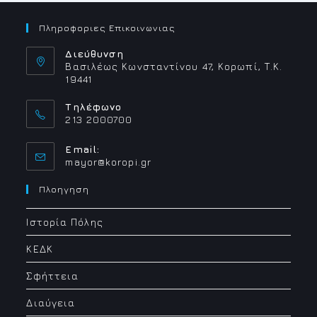
Πληροφοριες Επικοινωνιας
Διεύθυνση
Βασιλέως Κωνσταντίνου 47, Κορωπί, Τ.Κ.
19441
Τηλέφωνο
213 2000700
Email:
Opens
mayor@koropi.gr
in
your
Πλοηγηση
application
Ιστορία Πόλης
ΚΕΔΚ
Σφήττεια
Διαύγεια