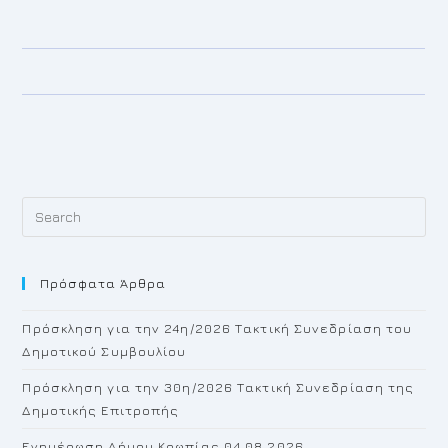
Pr
Es
to
Πρόσφατα Άρθρα
cl
th
Πρόσκληση για την 24η/2026 Τακτική Συνεδρίαση του
se
Δημοτικού Συμβουλίου
pan
Πρόσκληση για την 30η/2026 Τακτική Συνεδρίαση της
Δημοτικής Επιτροπής
Ενημέρωση Δήμου Κρωπίας 04.08.2026