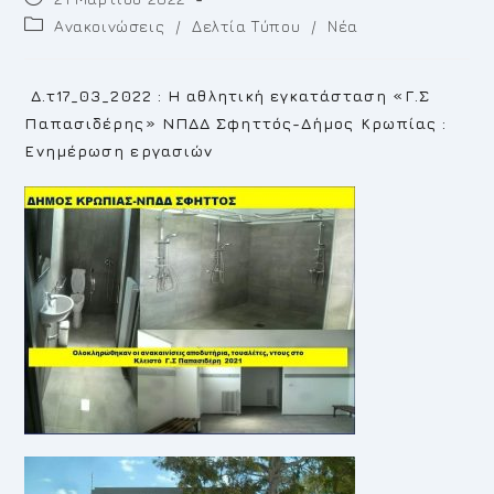
published:
Post
Ανακοινώσεις
/
Δελτία Τύπου
/
Νέα
category:
Δ.τ17_03_2022 : Η αθλητική εγκατάσταση «Γ.Σ
Παπασιδέρης» ΝΠΔΔ Σφηττός-Δήμος Κρωπίας :
Ενημέρωση εργασιών