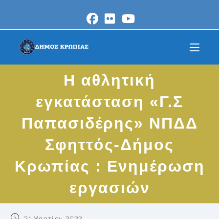
Skip
to
content
Η αθλητική
εγκατάσταση «Γ.Σ
Παπασιδέρης» ΝΠΔΔ
Σφηττός-Δήμος
Κρωπίας : Ενημέρωση
εργασιών
Post
21 Μαρτίου 2022