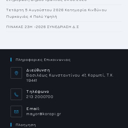
Τετάρτη 5 Αυγούστου 2026 Κατηγορία Κινδύνου
Πυρκαγιάς 4 Πολύ Υψηλή
ΠΙΝΑΚΑΣ 23H -2026 ΣΥΝΕΔΡΙΑΣΗ Δ.Σ
Πληροφοριες Επικοινωνιας
Διεύθυνση
Βασιλέως Κωνσταντίνου 47, Κορωπί, Τ.Κ.
19441
Τηλέφωνο
213 2000700
Email:
Opens
mayor@koropi.gr
in
your
Πλοηγηση