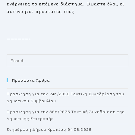
ενέργειες το επόμενο διάστημα
.
Είμαστε όλοι, οι
αυτονόητοι προστάτες τους.
——————-
Pr
Es
to
Πρόσφατα Άρθρα
cl
th
Πρόσκληση για την 24η/2026 Τακτική Συνεδρίαση του
se
Δημοτικού Συμβουλίου
pan
Πρόσκληση για την 30η/2026 Τακτική Συνεδρίαση της
Δημοτικής Επιτροπής
Ενημέρωση Δήμου Κρωπίας 04.08.2026