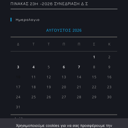
ΠΙΝΑΚΑΣ 23H -2026 ΣΥΝΕΔΡΙΑΣΗ Δ.Σ
Ημερολογιο
ΑΎΓΟΥΣΤΟΣ 2026
Δ
Τ
Τ
Π
Π
Σ
Κ
1
2
3
4
5
6
7
8
9
10
11
12
13
14
15
16
17
18
19
20
21
22
23
24
25
26
27
28
29
30
31
« Ιούλ
Χρησιμοποιούμε cookies για να σας προσφέρουμε την