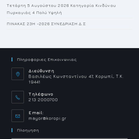
Τετάρτη 5 Αυγούστου 2026 Κατηγορία Κινδύνου
Πυρκαγιάς 4 Πολύ Υψηλή
ΠΙΝΑΚΑΣ 23H -2026 ΣΥΝΕΔΡΙΑΣΗ Δ.Σ
Πληροφοριες Επικοινωνιας
Διεύθυνση
Βασιλέως Κωνσταντίνου 47, Κορωπί, Τ.Κ.
19441
Τηλέφωνο
213 2000700
Email:
Opens
mayor@koropi.gr
in
your
Πλοηγηση
application