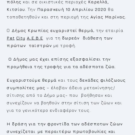
πόλης
και σε οικιστικές περιοχές
Καρελλά,
Κιτσίου
. Την
Παρασκευή 10 Απριλίου 2020
θα
τοποθετηθούν και στη περιοχή της
Αγίας Μαρίνας.
Ο
Δήμος Κρωπίας
ευχαριστεί θερμά
, την εταιρία
Pet
City
Α.Ε.Β.Ε
για τη
δωρεάν διάθεση των
πρώτων ταϊστρών
με τροφή
.
Ο Δήμος μας έχει επίσης εξασφαλίσει την
προμήθεια της τροφής για τα αδέσποτα ζώα
.
Ευχαριστούμε θερμά
και τους
δεκάδες φιλόζωους
συμπολίτες μας
– έλαβαν άδεια μετακίνησης/
σίτισης από το Δήμο μας- που βοήθησαν και
συνεχίζουν να βοηθούν στην σίτιση των ζώων και
για το γενικότερο ενδιαφέρον τους.
Η δράση για την φροντίδα των αδέσποτων ζώων
συνεχίζεται
με περαιτέρω πρωτοβουλίες και