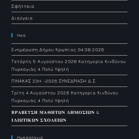
Σφήττεια
Διαύγεια
Νεα
Ενημέρωση Δήμου Κρωπίας 04.08.2026
Τετάρτη 5 Αυγούστου 2026 Κατηγορία Κινδύνου
Πυρκαγιάς 4 Πολύ Υψηλή
ΠΙΝΑΚΑΣ 23H -2026 ΣΥΝΕΔΡΙΑΣΗ Δ.Σ
Τρίτη 4 Αυγούστου 2026 Κατηγορία Κινδύνου
Πυρκαγιάς 4 Πολύ Υψηλή
𝚩𝚸𝚨𝚩𝚬𝚼𝚺𝚮 𝚳𝚨𝚯𝚮𝚻𝛀𝚴 𝚫𝚮𝚳𝚶𝚺𝚰𝛀𝚴 &
𝚰𝚫𝚰𝛀𝚻𝚰𝚱𝛀𝚴 𝚺𝚾𝚶𝚲𝚬𝚰𝛀𝚴
Ημερολογιο