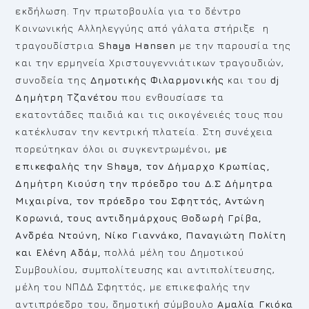
εκδήλωση. Tην πρωτοβουλία για το δέντρο
Κοινωνικής Αλληλεγγύης από γάλατα στήριξε η
τραγουδίστρια
Shaya
Hansen
με την παρουσία της
και την ερμηνεία Χριστουγεννιάτικων τραγουδιών,
συνοδεία της
Δημοτικής Φιλαρμονικής
και του
dj
Δημήτρη Τζανέτου
που ενθουσίασε τα
εκατοντάδες παιδιά και τις οικογένειές τους που
κατέκλυσαν την κεντρική πλατεία. Στη συνέχεια
πορεύτηκαν όλοι οι συγκεντρωμένοι,
με
επικεφαλής την
Shaya
, τον Δήμαρχο Κρωπίας,
Δημήτρη Κιούση την πρόεδρο του Δ.Σ Δήμητρα
Μιχαιρίνα, τον πρόεδρο του Σφηττός, Αντώνη
Κορωνιά, τους αντιδημάρχους Θοδωρή Γρίβα,
Ανδρέα Ντούνη, Νίκο Γιαννάκο, Παναγιώτη Πολίτη
και Ελένη Αδάμ,
πολλά μέλη του Δημοτικού
Συμβουλίου, συμπολίτευσης και αντιπολίτευσης,
μέλη του ΝΠΔΔ Σφηττός, με επικεφαλής την
αντιπρόεδρο του, δημοτική σύμβουλο
Αμαλία Γκιόκα