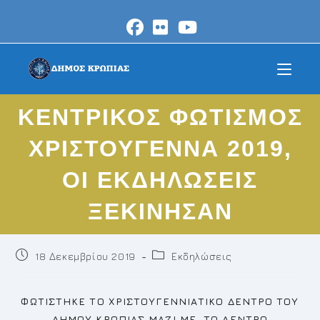
Skip
to
content
ΚΕΝΤΡΙΚΟΣ ΦΩΤΙΣΜΟΣ
ΧΡΙΣΤΟΥΓΕΝΝΑ 2019,
ΟΙ ΕΚΔΗΛΩΣΕΙΣ
ΞΕΚΙΝΗΣΑΝ
Post
Post
18 Δεκεμβρίου 2019
Εκδηλώσεις
published:
category:
ΦΩΤΙΣΤΗΚΕ ΤΟ ΧΡΙΣΤΟΥΓΕΝΝΙΑΤΙΚΟ ΔΕΝΤΡΟ ΤΟΥ
ΔΗΜΟΥ ΚΡΩΠΙΑΣ ΜΑΖΙ ΜΕ ΤΟ ΔΕΝΤΡΟ