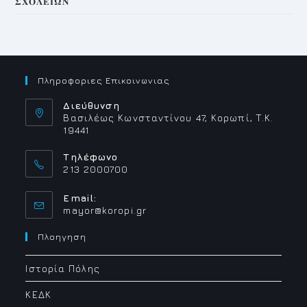
𝚺𝚾𝚶𝚲𝚬𝚰𝛀𝚴
Πληροφοριες Επικοινωνιας
Διεύθυνση
Βασιλέως Κωνσταντίνου 47, Κορωπί, Τ.Κ.
19441
Τηλέφωνο
213 2000700
Email:
Opens
mayor@koropi.gr
in
your
Πλοηγηση
application
Ιστορία Πόλης
ΚΕΔΚ