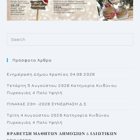
Pr
Es
to
Πρόσφατα Άρθρα
cl
th
Ενημέρωση Δήμου Κρωπίας 04.08.2026
se
pan
Τετάρτη 5 Αυγούστου 2026 Κατηγορία Κινδύνου
Πυρκαγιάς 4 Πολύ Υψηλή
ΠΙΝΑΚΑΣ 23H -2026 ΣΥΝΕΔΡΙΑΣΗ Δ.Σ
Τρίτη 4 Αυγούστου 2026 Κατηγορία Κινδύνου
Πυρκαγιάς 4 Πολύ Υψηλή
𝚩𝚸𝚨𝚩𝚬𝚼𝚺𝚮 𝚳𝚨𝚯𝚮𝚻𝛀𝚴 𝚫𝚮𝚳𝚶𝚺𝚰𝛀𝚴 & 𝚰𝚫𝚰𝛀𝚻𝚰𝚱𝛀𝚴