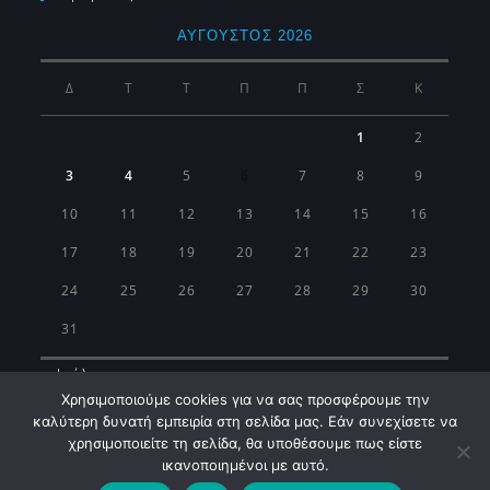
ΑΎΓΟΥΣΤΟΣ 2026
Δ
Τ
Τ
Π
Π
Σ
Κ
1
2
3
4
5
6
7
8
9
10
11
12
13
14
15
16
17
18
19
20
21
22
23
24
25
26
27
28
29
30
31
« Ιούλ
Χρησιμοποιούμε cookies για να σας προσφέρουμε την
καλύτερη δυνατή εμπειρία στη σελίδα μας. Εάν συνεχίσετε να
χρησιμοποιείτε τη σελίδα, θα υποθέσουμε πως είστε
ικανοποιημένοι με αυτό.