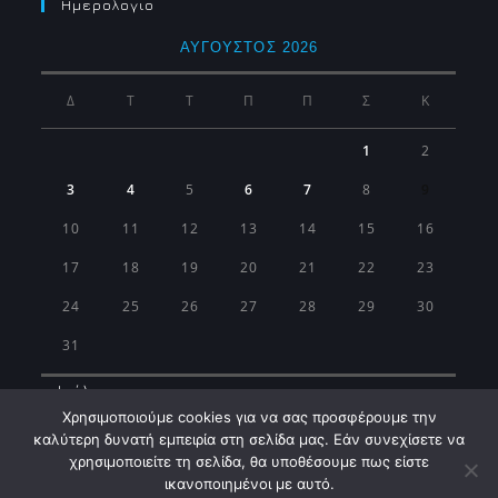
Ημερολογιο
ΑΎΓΟΥΣΤΟΣ 2026
Δ
Τ
Τ
Π
Π
Σ
Κ
1
2
3
4
5
6
7
8
9
10
11
12
13
14
15
16
17
18
19
20
21
22
23
24
25
26
27
28
29
30
31
« Ιούλ
Χρησιμοποιούμε cookies για να σας προσφέρουμε την
καλύτερη δυνατή εμπειρία στη σελίδα μας. Εάν συνεχίσετε να
χρησιμοποιείτε τη σελίδα, θα υποθέσουμε πως είστε
ικανοποιημένοι με αυτό.