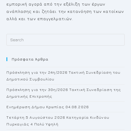
εμπορική αγορά από την εξέλιξη των έργων
ανάπλασης και ζητάει την κατανόηση των κατοίκων
αλλά και των επαγγελματιών.
Pr
Es
to
Πρόσφατα Άρθρα
cl
th
Πρόσκληση για την 24η/2026 Τακτική Συνεδρίαση του
se
Δημοτικού Συμβουλίου
pan
Πρόσκληση για την 30η/2026 Τακτική Συνεδρίαση της
Δημοτικής Επιτροπής
Ενημέρωση Δήμου Κρωπίας 04.08.2026
Τετάρτη 5 Αυγούστου 2026 Κατηγορία Κινδύνου
Πυρκαγιάς 4 Πολύ Υψηλή