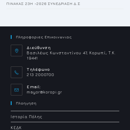
ΠΙΝΑΚΑΣ 23H -2026 ΣΥΝΕΔΡΙΑΣΗ Δ.Σ
Πληροφοριες Επικοινωνιας
Διεύθυνση
Βασιλέως Κωνσταντίνου 47, Κορωπί, Τ.Κ.
19441
Τηλέφωνο
213 2000700
Email:
Opens
mayor@koropi.gr
in
your
Πλοηγηση
application
Ιστορία Πόλης
ΚΕΔΚ