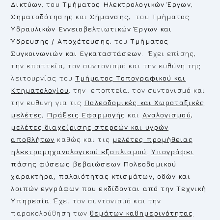
Δικτύων
, του
Τμήματος Ηλεκτρολογικών Έργων
,
Σηματοδότησης
και
Σήμανσης
, του
Τμήματος
Υδραυλικών Εγγειοβελτιωτικών Έργων και
Ύδρευσης / Αποχέτευσης
, του
Τμήματος
Συγκοινωνιών και Εγκαταστάσεων
. Έχει επίσης,
την εποπτεία, τον συντονισμό και την ευθύνη της
λειτουργίας του
Τμήματος Τοπογραφικού και
Κτηματολογίου
, την εποπτεία, τον συντονισμό και
την ευθύνη για τις
Πολεοδομικές και Χωροταξικές
μελέτες
,
Πράξεις Εφαρμογής
και
Αναλογισμού
,
μελέτες διαχείρισης στερεών και υγρών
αποβλήτων
καθώς και τις
μελέτες προμήθειας
ηλεκτρομηχανολογικού εξοπλισμού
.
Υπογράφει
πάσης φύσεως βεβαιώσεων Πολεοδομικού
χαρακτήρα, παλαιότητας κτισμάτων, οδών και
λοιπών εγγράφων που εκδίδονται από την Τεχνική
Υπηρεσία
. Έχει τον συντονισμό και την
παρακολούθηση των
θεμάτων καθημερινότητας