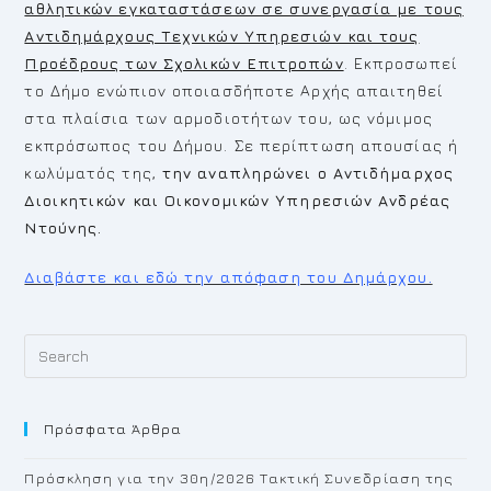
αθλητικών εγκαταστάσεων σε συνεργασία με τους
Αντιδημάρχους Τεχνικών Υπηρεσιών και τους
Προέδρους των Σχολικών Επιτροπών
. Εκπροσωπεί
το Δήμο ενώπιον οποιασδήποτε Αρχής απαιτηθεί
στα πλαίσια των αρμοδιοτήτων του, ως νόμιμος
εκπρόσωπος του Δήμου. Σε περίπτωση απουσίας ή
κωλύματός της,
την αναπληρώνει ο Αντιδήμαρχος
Διοικητικών και Οικονομικών Υπηρεσιών Ανδρέας
Ντούνης.
Διαβάστε και εδώ την απόφαση του Δημάρχου.
Pr
Es
to
Πρόσφατα Άρθρα
cl
th
Πρόσκληση για την 30η/2026 Τακτική Συνεδρίαση της
se