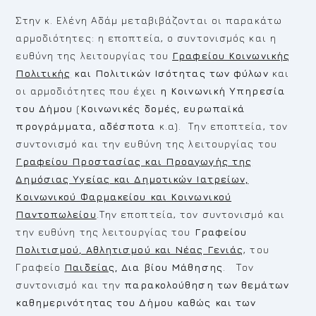
Στην κ. Ελένη Αδάμ μεταβιβάζονται οι παρακάτω
αρμοδιότητες: η εποπτεία, ο συντονισμός και η
ευθύνη της λειτουργίας του
Γραφείου Κοινωνικής
Πολιτικής
και Πολιτικών Ισότητας των φύλων
και
οι αρμοδιότητες που έχει
η Κοινωνική Υπηρεσία
του Δήμου
(
Κοινωνικές δομές, ευρωπαϊκά
προγράμματα, αδέσποτα
κ.α). Την εποπτεία, τον
συντονισμό και την ευθύνη της λειτουργίας του
Γραφείου Προστασίας και Προαγωγής της
Δημόσιας Υγείας και Δημοτικών Ιατρείων,
Κοινωνικού Φαρμακείου και Κοινωνικού
Παντοπωλείου
.Την εποπτεία, τον συντονισμό και
την ευθύνη της λειτουργίας του
Γραφείου
Πολιτισμού, Αθλητισμού και Νέας Γενιάς
, του
Γραφείο
Παιδεία
ς, Δια βίου Μάθησης
. Τον
συντονισμό και την
παρακολούθηση των θεμάτων
καθημερινότητας του Δήμου καθώς και των