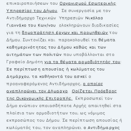
επικαιροποιήσεων του
Οργανισμού Εσωτερικής
Υπηρεσίας του Δήμου
. Σε συνεργασία με τον
Αντιδήμαρχο Τεχνικών Υπηρεσιών
Νικόλαο
Γιαννάκο του Κων/νου
ολοκληρώνουν διαδικασίες
για τη
δημοπράτηση έργων και προμηθειών
του
Δήμου. Συντονίζει και παρακολουθεί τα
θέματα
καθημερινότητας του Δήμου καθώς και των
αιτημάτων των πολιτών
που υποβάλλονται στο
Γραφείο Δημότη
για τα θέματα αρμοδιότητάς του
.
Σε περίπτωση απουσίας ή κωλύματος του
Δημάρχου
,
τα καθήκοντά του ασκεί
ο
προαναφερόμενος Αντιδήμαρχος,
ο οποίος
αναπληρώνει τον Δήμαρχο
.
Ορίζεται Πρόεδρος
της Οικονομικής Επιτροπής
.
Εκπροσωπεί τον
Δήμο ενώπιον οποιασδήποτε Αρχής απαιτηθεί στα
πλαίσια των αρμοδιοτήτων του, ως νόμιμος
εκπροσώπος του Δήμου. Σε περίπτωση απουσίας ή
κωλύματός του, τον αναπληρώνει
ο Αντιδήμαρχος