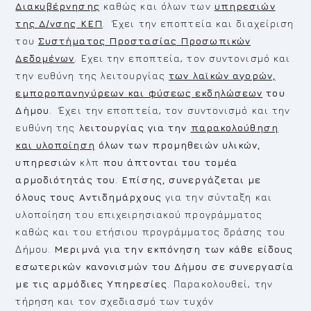
Διακυβέρνησης
καθώς και όλων των
υπηρεσιών
της Δ/νσης ΚΕΠ
. Έχει την εποπτεία και διαχείριση
του
Συστήματος Προστασίας Προσωπικών
Δεδομένων
. Εχει την εποπτεία, τον συντονισμό και
την ευθύνη της λειτουργίας
των λαϊκών αγορών,
εμποροπανηγύρεων και φύσεως εκδηλώσεων
του
Δήμου
. Έχει την εποπτεία, τον συντονισμό και την
ευθύνη της
λειτουργίας για την
παρακολούθηση
και υλοποίηση
όλων των προμηθειών υλικών,
υπηρεσιών
κλπ
που άπτονται του τομέα
αρμοδιότητάς του
.
Επίσης, συνεργάζεται με
όλους τους Αντιδημάρχους
για την σύνταξη και
υλοποίηση του επιχειρησιακού προγράμματος
καθώς και του ετήσιου προγράμματος δράσης του
Δήμου.
Μεριμνά για την εκπόνηση των κάθε είδους
εσωτερικών κανονισμών του Δήμου σε συνεργασία
με τις αρμόδιες Υπηρεσίες
. Παρακολουθεί, την
τήρηση και τον σχεδιασμό των τυχόν