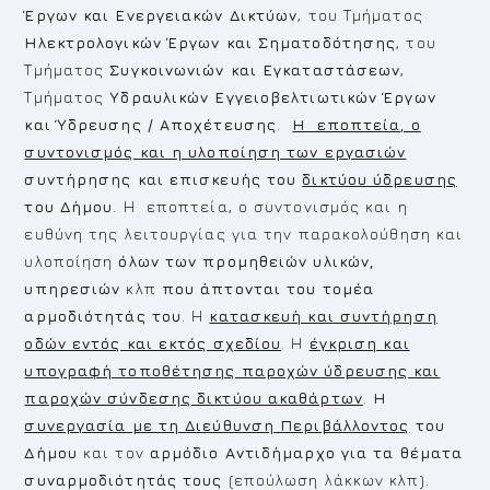
Έργων και Ενεργειακών
Δικτύων
, του Τμήματος
Ηλεκτρολογικών Έργων και Σηματοδότησης
, του
Τμήματος
Συγκοινωνιών και Εγκαταστάσεων
,
Τμήματος
Υδραυλικών Εγγειοβελτιωτικών Έργων
και Ύδρευσης / Αποχέτευσης
.
Η εποπτεία, ο
συντονισμός και η υλοποίηση των εργασιών
συντήρησης και επισκευής του
δικτύου ύδρευσης
του Δήμου
. Η εποπτεία, ο συντονισμός και η
ευθύνη της λειτουργίας για την παρακολούθηση και
υλοποίηση
όλων των προμηθειών υλικών,
υπηρεσιών
κλπ
που άπτονται του τομέα
αρμοδιότητάς του
. Η
κατασκευή και συντήρηση
οδών εντός και εκτός σχεδίου
. Η
έγκριση και
υπογραφή τοποθέτησης παροχών ύδρευσης και
παροχών σύνδεσης δικτύου ακαθάρτων
.
Η
συνεργασία με τη Διεύθυνση Περιβάλλοντος
του
Δήμου
και τον
αρμόδιο Αντιδήμαρχο για τα θέματα
συναρμοδιότητάς τους
(επούλωση λάκκων κλπ).