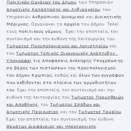
Πολιτικών Οργάνων του Δήμου
, των Υπηρεσιών
Δημοτικής Κατάστασης και Ληξιαρχείου
, των
Υπηρεσιών
Ανθρώπινου Δυναμικού
και
Διοικητικής
Μέριμνας.
Οργανώνει τα
αρχεία
του Δήμου. Τελεί
τους
πολιτικούς γάμους
. Έχει την εποπτεία, τον
συντονισμό και την ευθύνη της λειτουργίας του
Τμήματος Προϋπολογισμού και Λογιστηρίου
και
του
Τμήματος Τοπικής Οικονομικής Ανάπτυξης
.
Υπογράφε
ι τις Αποφάσεις Ανάληψης Υποχρέωσης
σε βάρος των πιστώσεων του προϋπολογισμού
του Δήμου Κρωπίας
, καθώς και
όλων των εγγράφων
που εκδίδονται στα πλαίσια των αρμοδιοτήτων
του
. Εχει την εποπτεία, τον συντονισμό και την
ευθύνη της λειτουργίας του
Τμήματος Προμηθειών
και Αποθήκης
, του
Τμήματος Εσόδων και
Δημοτικής Περιουσίας
και του
Τμήματος Ταμείου
.
Έχει την εποπτεία, τον συντονισμό, την ευθύνη
Θεμάτων Διαφάνειας και Ηλεκτρονικής