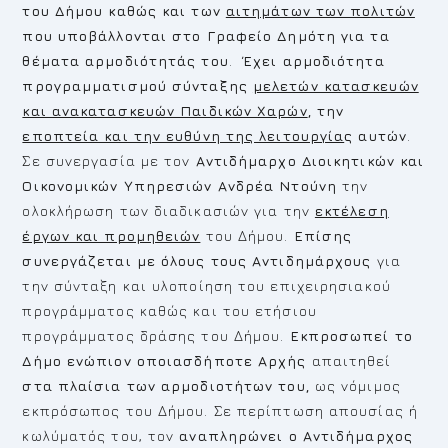
του Δήμου καθώς και των
αιτημάτων των πολιτών
που υποβάλλονται στο Γραφείο Δημότη για τα
θέματα αρμοδιότητάς του
.
Έχει αρμοδιότητα
προγραμματισμού σύνταξης
μελετών κατασκευών
και ανακατασκευών Παιδικών Χαρών
, την
εποπτεία και την ευθύνη της λειτουργία
ς αυτών
.
Σε συνεργασία με τον
Αντιδήμαρχο Διοικητικών και
Οικονομικών Υπηρεσιών
Ανδρέα Ντούνη
την
ολοκλήρωση των διαδικασιών για την
εκτέλεση
έργων και προμηθειών
του Δήμου.
Επίσης
συνεργάζεται με όλους τους Αντιδημάρχους
για
την σύνταξη και υλοποίηση του επιχειρησιακού
προγράμματος καθώς και του ετήσιου
προγράμματος δράσης του Δήμου.
Εκπροσωπεί το
Δήμο ενώπιον οποιασδήποτε Αρχής
απαιτηθεί
στα πλαίσια των αρμοδιοτήτων
του,
ως νόμιμος
εκπρόσωπος του Δήμου. Σε περίπτωση απουσίας ή
κωλύματός του, τον
αναπληρώνει ο Αντιδήμαρχος