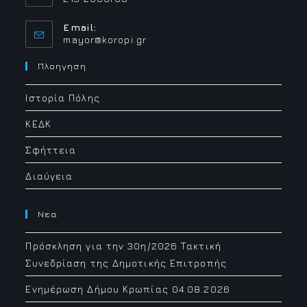
Email:
Opens
mayor@koropi.gr
in
your
Πλοηγηση
application
Ιστορία Πόλης
ΚΕΔΚ
Σφήττεια
Διαύγεια
Νεα
Πρόσκληση για την 30η/2026 Τακτική
Συνεδρίαση της Δημοτικής Επιτροπής
Ενημέρωση Δήμου Κρωπίας 04.08.2026