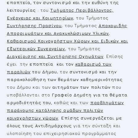
εποπτεία, τον συντονισμό και την ευθύνη της
λειτουργίας
: του
Τμήματος Περιβάλλοντος,
Ενέργειας και Κοιμητηρίων
, του Τμήματος
Συντήρησης Πρασίνου
, του Τμήματος
Αποκομιδής
Απορριμμάτων και Ανακυκλώσιμων Υλικών
,
Καθαρισμού Κοινοχρήστων Χώρων και Ειδικών και
Εξωτερικών Συνεργείων
, του Τμήματος
Διαχείρισης και Συντήρησης Οχημάτων
. Επίσης
έχει την
εποπτεία και τον
καθαρισμό των
παραλιών
του Δήμου
, τον
συντονισμό και την
παρακολούθηση των θεμάτων καθημερινότητας
του Δήμου και των
αιτημάτων των πολιτών
που
υποβάλλονται στο
Γραφείο Δημότη
για τα θέματα
αρμοδιότητάς του,
καθώς και των
προβλημάτων
παράνομης κατάληψης ομάδων πολιτών
κοινοχρήστων χώρων
.
Επίσης συνεργάζεται με
όλους τους Αντιδημάρχους
για την σύνταξη και
υλοποίηση του επιχειρησιακού προγράμματος