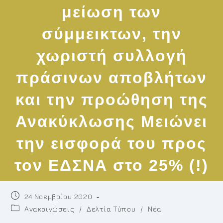
μείωση των
σύμμεικτων, την
χωριστή συλλογή
πράσινων αποβλήτων
και την προώθηση της
Ανακύκλωσης Μειώνει
την εισφορά του προς
τον ΕΔΣΝΑ στο 25% (!)
Post
24 Νοεμβρίου 2020
published:
Post
Ανακοινώσεις
/
Δελτία Τύπου
/
Νέα
category: