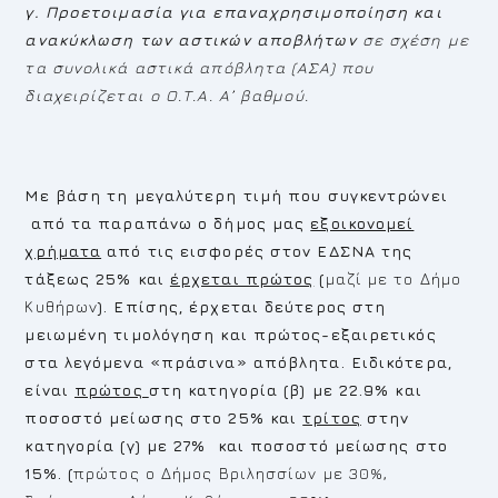
γ. Προετοιμασία για επαναχρησιμοποίηση και
ανακύκλωση των αστικών αποβλήτων
σε σχέση με
τα συνολικά αστικά απόβλητα (ΑΣΑ) που
διαχειρίζεται ο Ο.Τ.Α. Α’ βαθμού.
Με βάση τη μεγαλύτερη τιμή που συγκεντρώνει
από τα παραπάνω ο δήμος μας
εξοικονομεί
χρήματα
από τις εισφορές στον ΕΔΣΝΑ της
τάξεως 25% και
έρχεται πρώτος
(
μαζί με το Δήμο
Κυθήρων
). Επίσης, έρχεται δεύτερος στη
μειωμένη τιμολόγηση και πρώτος-εξαιρετικός
στα λεγόμενα «πράσινα» απόβλητα. Ειδικότερα,
είναι
πρώτος
στη κατηγορία (β) με 22.9% και
ποσοστό μείωσης στο 25% και
τρίτος
στην
κατηγορία (γ) με 27% και ποσοστό μείωσης στο
15%. (
πρώτος ο Δήμος Βριλησσίων με 30%,