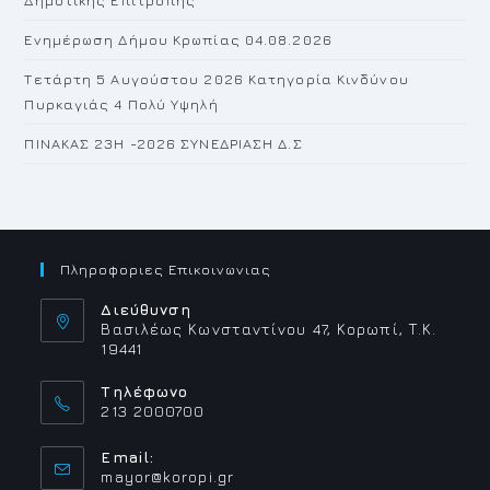
Ενημέρωση Δήμου Κρωπίας 04.08.2026
Τετάρτη 5 Αυγούστου 2026 Κατηγορία Κινδύνου
Πυρκαγιάς 4 Πολύ Υψηλή
ΠΙΝΑΚΑΣ 23H -2026 ΣΥΝΕΔΡΙΑΣΗ Δ.Σ
Πληροφοριες Επικοινωνιας
Διεύθυνση
Βασιλέως Κωνσταντίνου 47, Κορωπί, Τ.Κ.
19441
Τηλέφωνο
213 2000700
Email:
Opens
mayor@koropi.gr