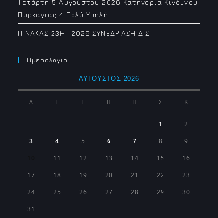
Τετάρτη 5 Αυγούστου 2026 Κατηγορία Κινδύνου
Πυρκαγιάς 4 Πολύ Υψηλή
ΠΙΝΑΚΑΣ 23H -2026 ΣΥΝΕΔΡΙΑΣΗ Δ.Σ
Ημερολογιο
ΑΎΓΟΥΣΤΟΣ 2026
Δ
Τ
Τ
Π
Π
Σ
Κ
1
2
3
4
5
6
7
8
9
10
11
12
13
14
15
16
17
18
19
20
21
22
23
24
25
26
27
28
29
30
31