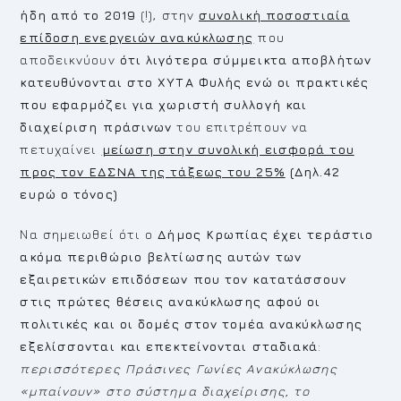
ήδη από το 2019
(!), στην
συνολική ποσοστιαία
επίδοση ενεργειών ανακύκλωσης
που
αποδεικνύουν
ότι λιγότερα σύμμεικτα αποβλήτων
κατευθύνονται στο ΧΥΤΑ Φυλής
ενώ οι πρακτικές
που εφαρμόζει για χωριστή συλλογή και
διαχείριση πράσινων
του επιτρέπουν να
πετυχαίνει
μείωση στην συνολική εισφορά του
προς τον ΕΔΣΝΑ της τάξεως του
25%
(Δηλ.42
ευρώ ο τόνος)
Να σημειωθεί ότι ο
Δήμος Κρωπίας
έχει τεράστιο
ακόμα περιθώριο βελτίωσης αυτών των
εξαιρετικών επιδόσεων
που τον κατατάσσουν
στις
πρώτες θέσεις ανακύκλωσης
αφού οι
πολιτικές και οι δομές στον τομέα ανακύκλωσης
εξελίσσονται και επεκτείνονται σταδιακά
:
περισσότερες Πράσινες Γωνίες Ανακύκλωσης
«μπαίνουν» στο σύστημα διαχείρισης, το