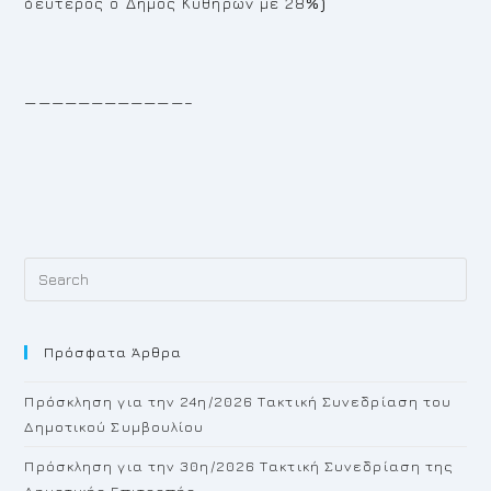
δεύτερος ο Δήμος Κυθήρων με 28
%)
————————————–
Pr
Es
to
Πρόσφατα Άρθρα
cl
th
Πρόσκληση για την 24η/2026 Τακτική Συνεδρίαση του
se
Δημοτικού Συμβουλίου
pan
Πρόσκληση για την 30η/2026 Τακτική Συνεδρίαση της
Δημοτικής Επιτροπής