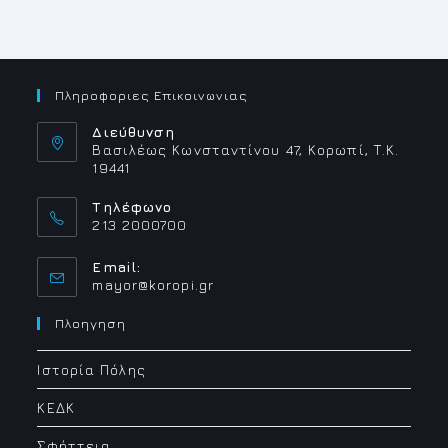
Πληροφοριες Επικοινωνιας
Διεύθυνση
Βασιλέως Κωνσταντίνου 47, Κορωπί, Τ.Κ.
19441
Τηλέφωνο
213 2000700
Email:
Opens
mayor@koropi.gr
in
your
Πλοηγηση
application
Ιστορία Πόλης
ΚΕΔΚ
Σφήττεια