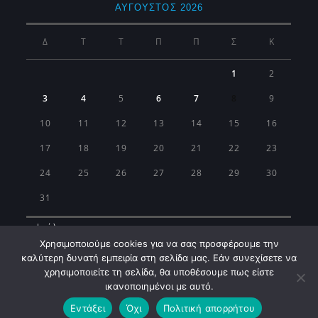
ΑΎΓΟΥΣΤΟΣ 2026
Δ
Τ
Τ
Π
Π
Σ
Κ
1
2
3
4
5
6
7
8
9
10
11
12
13
14
15
16
17
18
19
20
21
22
23
24
25
26
27
28
29
30
31
« Ιούλ
Χρησιμοποιούμε cookies για να σας προσφέρουμε την
καλύτερη δυνατή εμπειρία στη σελίδα μας. Εάν συνεχίσετε να
χρησιμοποιείτε τη σελίδα, θα υποθέσουμε πως είστε
ικανοποιημένοι με αυτό.
Εντάξει
Όχι
Πολιτική απορρήτου
Municipality of Koropi © 2026