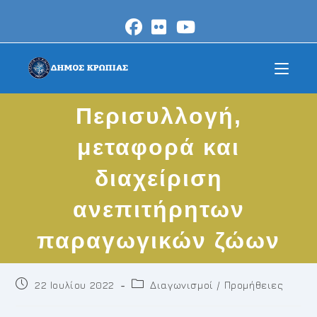
Skip
to
content
Περισυλλογή,
μεταφορά και
διαχείριση
ανεπιτήρητων
παραγωγικών ζώων
Post
Post
22 Ιουλίου 2022
Διαγωνισμοί / Προμήθειες
published:
category: