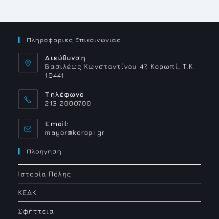
Πληροφοριες Επικοινωνιας
Διεύθυνση
Βασιλέως Κωνσταντίνου 47, Κορωπί, Τ.Κ.
19441
Τηλέφωνο
213 2000700
Email:
Opens
mayor@koropi.gr
in
your
Πλοηγηση
application
Ιστορία Πόλης
ΚΕΔΚ
Σφήττεια