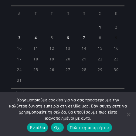
Δ
Τ
Τ
Π
Π
Σ
Κ
1
2
3
4
5
6
7
8
9
10
11
12
13
14
15
16
17
18
19
20
21
22
23
24
25
26
27
28
29
30
31
« Ιούλ
Χρησιμοποιούμε cookies για να σας προσφέρουμε την
καλύτερη δυνατή εμπειρία στη σελίδα μας. Εάν συνεχίσετε να
χρησιμοποιείτε τη σελίδα, θα υποθέσουμε πως είστε
ικανοποιημένοι με αυτό.
Εντάξει
Όχι
Πολιτική απορρήτου
Municipality of Koropi © 2026