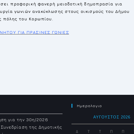
σσει προφορική φανερή μειοδοτική δημοπρασία για
ουργία γωνιών ανακύκλωσης στους οικισμούς του Δήμου
ης πόλης του Κορωπίου.
ΙΝΗΤΟΥ ΓΙΑ ΠΡΑΣΙΝΕΣ ΓΩΝΙΕΣ
Ημερολογιο
ΑΎΓΟΥΣΤΟΣ 2026
ση για την 30η/2026
 Συνεδρίαση της Δημοτικής
Δ
Τ
Τ
Π
Π