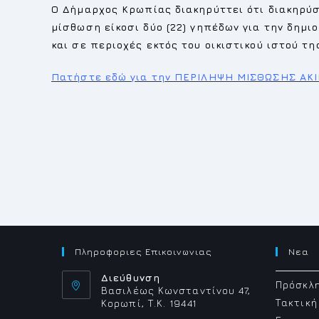
Ο Δήμαρχος Κρωπίας διακηρύττει ότι διακηρύ
μίσθωση είκοσι δύο (22) γηπέδων για την δημι
και σε περιοχές εκτός του οικιστικού ιστού τ
Πατήστε εδώ για την ΠΕΡΙΛΗΨΗ ΜΙΣΘΩΣΗΣ ΑΚ
Πληροφοριες Επικοινωνιας
Νεα
Διεύθυνση
Πρόσκλη
Βασιλέως Κωνσταντίνου 47,
Τακτική
Κορωπί, Τ.Κ. 19441