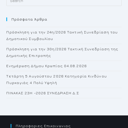
Es
to
Πρόσφατα Άρθρα
cl
th
Πρόσκληση για την 24η/2026 Τακτική Συνεδρίαση του
se
Δημοτικού Συμβουλίου
pan
Πρόσκληση για την 30η/2026 Τακτική Συνεδρίαση της
Δημοτικής Επιτροπής
Ενημέρωση Δήμου Κρωπίας 04.08.2026
Τετάρτη 5 Αυγούστου 2026 Κατηγορία Κινδύνου
Πυρκαγιάς 4 Πολύ Υψηλή
ΠΙΝΑΚΑΣ 23H -2026 ΣΥΝΕΔΡΙΑΣΗ Δ.Σ
Πληροφοριες Επικοινωνιας