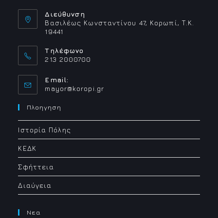
Διεύθυνση
Βασιλέως Κωνσταντίνου 47, Κορωπί, Τ.Κ.
19441
Τηλέφωνο
213 2000700
Email:
Opens
mayor@koropi.gr
in
your
Πλοηγηση
application
Ιστορία Πόλης
ΚΕΔΚ
Σφήττεια
Διαύγεια
Νεα