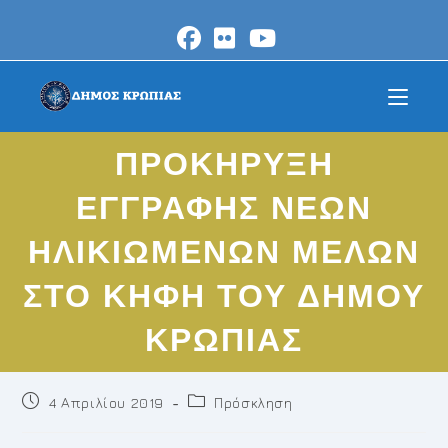
Skip
to
content
ΠΡΟΚΗΡΥΞΗ
ΕΓΓΡΑΦΗΣ ΝΕΩΝ
ΗΛΙΚΙΩΜΕΝΩΝ ΜΕΛΩΝ
ΣΤΟ ΚΗΦΗ ΤΟΥ ΔΗΜΟΥ
ΚΡΩΠΙΑΣ
Post
Post
4 Απριλίου 2019
Πρόσκληση
published:
category: