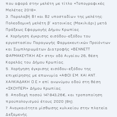
που αφορά στην μελέτη με τίτλο «Τοπογραφικές
Μελέτες 2018».
3. Παραλαβή Β1 και Β2 υποσταδίων της μελέτης:
Πολεοδομική μελέτη β’ κατοικίας (Μακιλιάρι) μετά
Πράξεως Εφαρμογής Δήμου Κρωπίας.
4. Χορήγηση έγκρισης εισόδου-εξόδου του
εργοστασίου Παραγωγής Φαρμακευτικών Προϊόντων
και Συμπληρωμάτων Διατροφής «ΒΕΝΝΕΤΤ
ΦΑΡΜΑΚΕΥΤΙΚΗ ΑΕ» στην οδό Αιγαίου 26, θέση
Καρελάς του Δήμου Κρωπίας.
5. Χορήγηση έγκρισης εισόδου-εξόδου της
επιχείρησης με επωνυμία «ΑΦΟΙ ΕΜ. ΚΑΙ ΑΝΤ.
ΧΑΛΚΙΑΔΑΚΗ Ο.Ε.» επί ανωνύμου οδού στη θέση
«ΣΚΟΥΠΕΡΙ» Δήμου Κρωπίας.
6. Αποδοχή ποσού 147.843,26€, και τροποποίηση
προϋπολογισμού έτους 2020 (8η).
7. Αναγκαιότητα μίσθωσης κυλικείου στην πλατεία
Δεξαμενής.