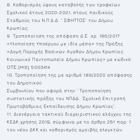
8. Καθορισμός ύψους καταβολής των τροφείων
Σχολικού έτους 2020-2021, στους παιδικούς
Σταθμούς του Ν.Π.Δ.Δ. ‘ ΣΦΗΤΤΟΣ’ του Δήμου
Κρωπίας.
9. Τροποποίηση της απόφαση Δ.Σ. αρ. 186/2017
«Υλοποίηση Υποέργου με ιδία μέσα» της Πράξης
«Δομή Παροχής Βασικών Αγαθών Δήμου Κρωπίας:
Κοινωνικό Παντοπωλείο Δήμου Κρωπίας» με κωδικό
ΟΠΣ (MIS) 5003414.
10. Τροποποίηση της με αριθμό 189/2020 απόφασης
του Δημοτικού
Συμβουλίου που αφορά στην ‘ Τροποποίηση
συστατικής πράξης του ΝΠΔΔ: ‘Σχολική Επιτροπή
Πρωτοβάθμιας Εκπαίδευσης Δήμου Κρωπίας’.
11. Διενέργεια τακτικού διαχειριστικού ελέγχου της
ΚΕΔΚ χρήσης 2019, σύμφωνα με το άρθρο 261 παρ. 1
του νέου ΔΚΚ και καθορισμός αμοιβής ελεγκτών.