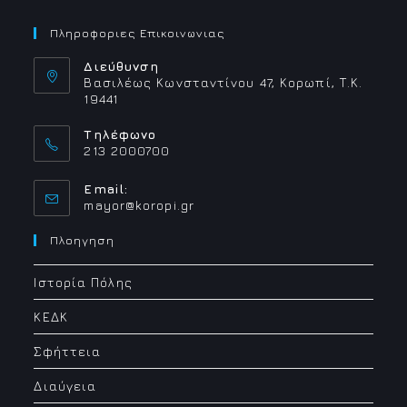
Πληροφοριες Επικοινωνιας
Διεύθυνση
Βασιλέως Κωνσταντίνου 47, Κορωπί, Τ.Κ.
19441
Τηλέφωνο
213 2000700
Email:
Opens
mayor@koropi.gr
in
your
Πλοηγηση
application
Ιστορία Πόλης
ΚΕΔΚ
Σφήττεια
Διαύγεια