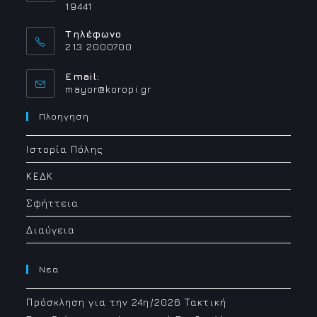
19441
Τηλέφωνο
213 2000700
Email:
Opens
mayor@koropi.gr
in
your
Πλοηγηση
application
Ιστορία Πόλης
ΚΕΔΚ
Σφήττεια
Διαύγεια
Νεα
Πρόσκληση για την 24η/2026 Τακτική