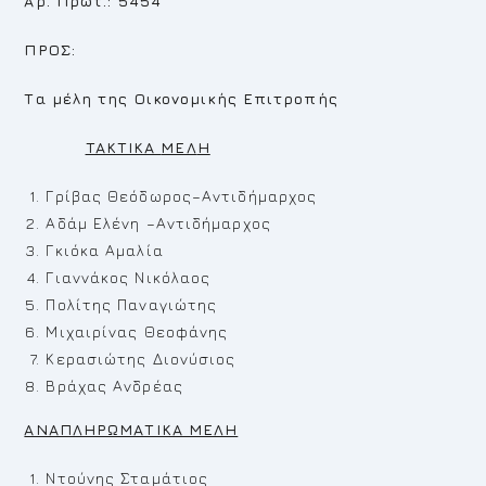
Αρ. Πρωτ.: 5454
ΠΡΟΣ:
Τα μέλη της Οικονομικής Επιτροπής
TAKTIKA
MEΛ
H
Γρίβας Θεόδωρος–Αντιδήμαρχος
Αδάμ Ελένη –Αντιδήμαρχος
Γκιόκα Αμαλία
Γιαννάκος Νικόλαος
Πολίτης Παναγιώτης
Μιχαιρίνας Θεοφάνης
Κερασιώτης Διονύσιος
Βράχας Ανδρέας
ΑΝΑΠΛΗΡΩΜΑΤΙΚΑ ΜΕΛΗ
Ντούνης Σταμάτιος