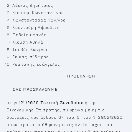
Λέκκας Δημήτριος
Κιούσης Κωνσταντίνος
Κωνσταντάρας Κων/νος
Κουντούρη Αφροδίτη
Θηβαίου Δανάη
Κιούση Αθηνά
Τσεβάς Κων/νος
Γκίκας Ισίδωρος
Ρεμπάπης Ευάγγελος
ΠΡΟΣΚΛΗΣΗ
ΣΑΣ ΠΡΟΣΚΑΛΟΥΜΕ
η
στην
12
/2020
Τακτική
Συνεδρίαση
της
Οικονομικής Επιτροπής, σύμφωνα με α) τις
διατάξεις του άρθρου 67, παρ. 5 του Ν. 3852/2020,
όπως τροποποιήθηκαν με τις αντίστοιχες του
άρθρου 184, παρ.1 του Ν. 4635/2019 β) το άρθρο 10