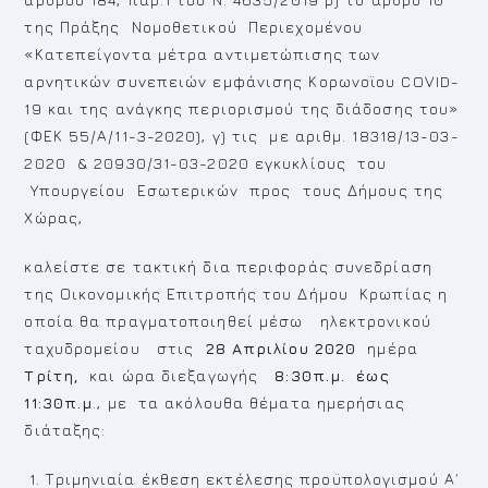
της Πράξης Νομοθετικού Περιεχομένου
«Κατεπείγοντα μέτρα αντιμετώπισης των
αρνητικών συνεπειών εμφάνισης Κορωνοϊου COVID-
19 και της ανάγκης περιορισμού της διάδοσης του»
(ΦΕΚ 55/Α/11-3-2020), γ) τις με αριθμ. 18318/13-03-
2020 & 20930/31-03-2020 εγκυκλίους του
Υπουργείου Εσωτερικών προς τους Δήμους της
Χώρας,
καλείστε σε τακτική δια περιφοράς συνεδρίαση
της Οικονομικής Επιτροπής του Δήμου Κρωπίας η
οποία θα πραγματοποιηθεί μέσω ηλεκτρονικού
ταχυδρομείου στις
28 Απριλίου 2020
ημέρα
Τρίτη,
και ώρα διεξαγωγής
8:30π.μ. έως
11:30π.μ
., με τα ακόλουθα θέματα ημερήσιας
διάταξης:
Τριμηνιαία έκθεση εκτέλεσης προϋπολογισμού Α΄