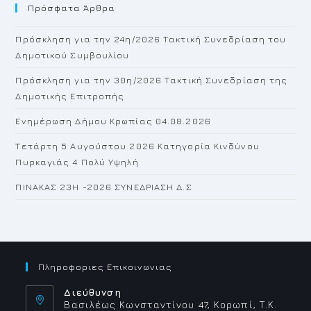
Πρόσφατα Άρθρα
cl
th
Πρόσκληση για την 24η/2026 Τακτική Συνεδρίαση του
se
Δημοτικού Συμβουλίου
pan
Πρόσκληση για την 30η/2026 Τακτική Συνεδρίαση της
Δημοτικής Επιτροπής
Ενημέρωση Δήμου Κρωπίας 04.08.2026
Τετάρτη 5 Αυγούστου 2026 Κατηγορία Κινδύνου
Πυρκαγιάς 4 Πολύ Υψηλή
ΠΙΝΑΚΑΣ 23H -2026 ΣΥΝΕΔΡΙΑΣΗ Δ.Σ
Πληροφοριες Επικοινωνιας
Διεύθυνση
Βασιλέως Κωνσταντίνου 47, Κορωπί, Τ.Κ.