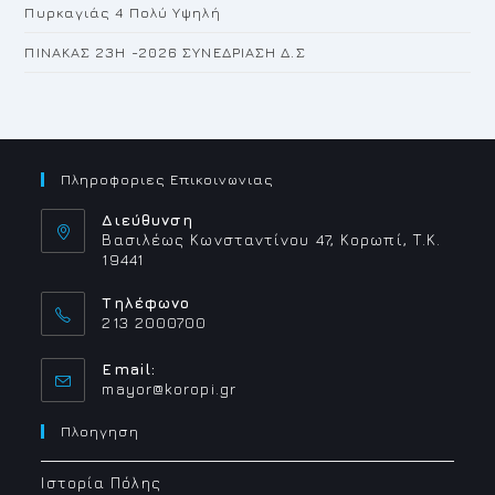
Πυρκαγιάς 4 Πολύ Υψηλή
ΠΙΝΑΚΑΣ 23H -2026 ΣΥΝΕΔΡΙΑΣΗ Δ.Σ
Πληροφοριες Επικοινωνιας
Διεύθυνση
Βασιλέως Κωνσταντίνου 47, Κορωπί, Τ.Κ.
19441
Τηλέφωνο
213 2000700
Email:
Opens
mayor@koropi.gr
in
your
Πλοηγηση
application
Ιστορία Πόλης