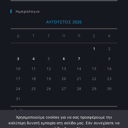
Ημερολογιο
ΑΎΓΟΥΣΤΟΣ 2026
Δ
Τ
Τ
Π
Π
Σ
Κ
1
2
3
4
5
6
7
8
9
10
11
12
13
14
15
16
17
18
19
20
21
22
23
24
25
26
27
28
29
30
31
« Ιούλ
Χρησιμοποιούμε cookies για να σας προσφέρουμε την
καλύτερη δυνατή εμπειρία στη σελίδα μας. Εάν συνεχίσετε να