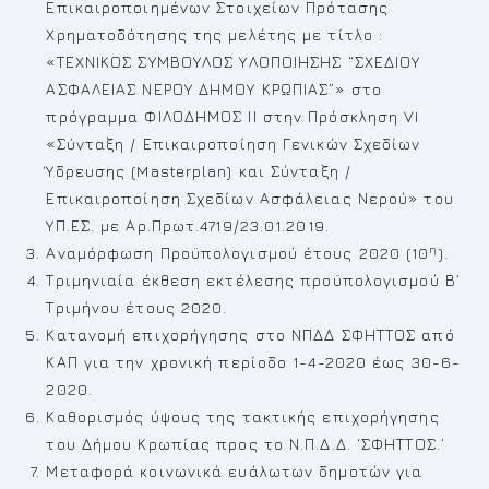
Επικαιροποιημένων Στοιχείων Πρότασης
Χρηματοδότησης της μελέτης με τίτλο :
«ΤΕΧΝΙΚΟΣ ΣΥΜΒΟΥΛΟΣ ΥΛΟΠΟΙΗΣΗΣ “ΣΧΕΔΙΟΥ
ΑΣΦΑΛΕΙΑΣ ΝΕΡΟΥ ΔΗΜΟΥ ΚΡΩΠΙΑΣ”» στο
πρόγραμμα ΦΙΛΟΔΗΜΟΣ ΙΙ στην Πρόσκληση VI
«Σύνταξη / Επικαιροποίηση Γενικών Σχεδίων
Ύδρευσης (Masterplan) και Σύνταξη /
Επικαιροποίηση Σχεδίων Ασφάλειας Νερού» του
ΥΠ.ΕΣ. με Αρ.Πρωτ.4719/23.01.2019.
η
Αναμόρφωση Προϋπολογισμού έτους 2020 (10
).
Τριμηνιαία έκθεση εκτέλεσης προϋπολογισμού Β΄
Τριμήνου έτους 2020.
Κατανομή επιχορήγησης στο ΝΠΔΔ ΣΦΗΤΤΟΣ από
ΚΑΠ για την χρονική περίοδο 1-4-2020 έως 30-6-
2020.
Καθορισμός ύψους της τακτικής επιχορήγησης
του Δήμου Κρωπίας προς το Ν.Π.Δ.Δ. ‘ΣΦΗΤΤΟΣ.’
Μεταφορά κοινωνικά ευάλωτων δημοτών για