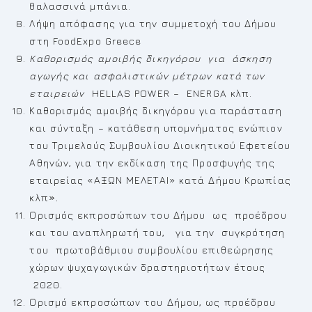
θαλασσινά μπάνια.
Λήψη απόφασης για την συμμετοχή του Δήμου
στη FoodExpo Greece
Καθορισμός αμοιβής δικηγόρου για άσκηση
αγωγής και ασφαλιστικών μέτρων κατά των
εταιρειών
HELLAS POWER – ENERGA κλπ.
Καθορισμός αμοιβής δικηγόρου για παράσταση
και σύνταξη – κατάθεση υπομνήματος ενώπιον
του Τριμελούς Συμβουλίου Διοικητικού Εφετείου
Αθηνών, για την εκδίκαση της Προσφυγής της
εταιρείας «ΑΞΩΝ ΜΕΛΕΤΑΙ» κατά Δήμου Κρωπίας
κλπ
».
Ορισμός εκπροσώπων του Δήμου ως προέδρου
και του αναπληρωτή του, για την συγκρότηση
του πρωτοβάθμιου συμβουλίου επιθεώρησης
χώρων ψυχαγωγικών δραστηριοτήτων έτους
2020.
Ορισμό εκπροσώπων του Δήμου, ως προέδρου