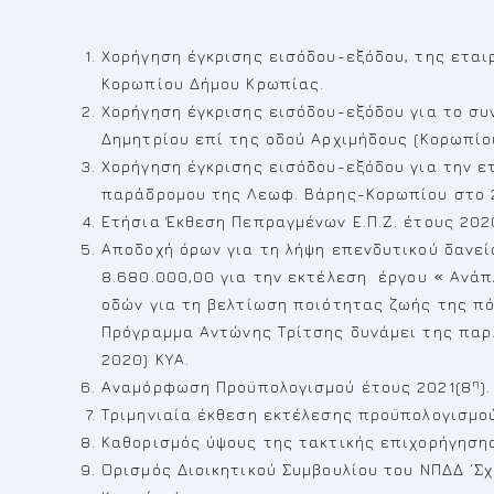
Χορήγηση έγκρισης εισόδου-εξόδου, της εται
Κορωπίου Δήμου Κρωπίας.
Χορήγηση έγκρισης εισόδου-εξόδου για το συν
Δημητρίου επί της οδού Αρχιμήδους (Κορωπί
Χορήγηση έγκρισης εισόδου-εξόδου για την ετ
παράδρομου της Λεωφ. Βάρης-Κορωπίου στο 
Ετήσια Έκθεση Πεπραγμένων Ε.Π.Ζ. έτους 202
Αποδοχή όρων για τη λήψη επενδυτικού δανεί
8.680.000,00 για την εκτέλεση έργου
«
Ανάπ
οδών για τη βελτίωση ποιότητας ζωής της πό
Πρόγραμμα Αντώνης Τρίτσης δυνάμει της παρ.
2020) ΚΥΑ.
η
Αναμόρφωση Προϋπολογισμού έτους 2021(8
).
Τριμηνιαία έκθεση εκτέλεσης προϋπολογισμού
Καθορισμός ύψους της τακτικής επιχορήγησης 
Ορισμός Διοικητικού Συμβουλίου του ΝΠΔΔ ‘