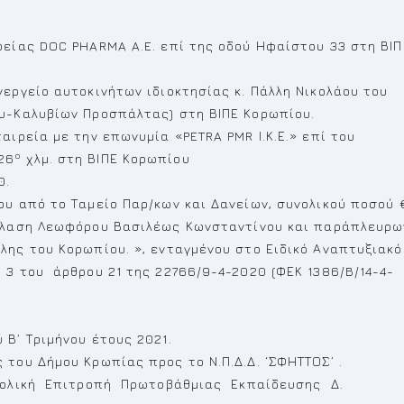
ρείας DOC PHARMA A.E. επί της οδού Ηφαίστου 33 στη ΒΙΠ
εργείο αυτοκινήτων ιδιοκτησίας κ. Πάλλη Νικολάου του
ου-Καλυβίων Προσπάλτας) στη ΒΙΠΕ Κορωπίου.
αιρεία με την επωνυμία «PETRA PMR Ι.Κ.Ε.» επί του
ο
26
χλμ. στη ΒΙΠΕ Κορωπίου
0.
ου από το Ταμείο Παρ/κων και Δανείων, συνολικού ποσού 
λαση Λεωφόρου Βασιλέως Κωνσταντίνου και παράπλευρω
λης του Κορωπίου. », ενταγμένου στο Ειδικό Αναπτυξιακό
 3 του άρθρου 21 της 22766/9-4-2020 (ΦΕΚ 1386/B/14-4-
 Β΄ Τριμήνου έτους 2021.
του Δήμου Κρωπίας προς το Ν.Π.Δ.Δ. ‘ΣΦΗΤΤΟΣ’ .
Σχολική Επιτροπή Πρωτοβάθμιας Εκπαίδευσης Δ.