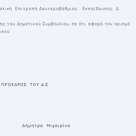
Σχολική Επιτροπή Δευτεροβάθμιας Εκπαίδευσης Δ.
ς του Δημοτικού Συμβουλίου, σε ότι αφορά τον ορισμό
ικού
ΟΥ Δ.Σ
χαιρίνα