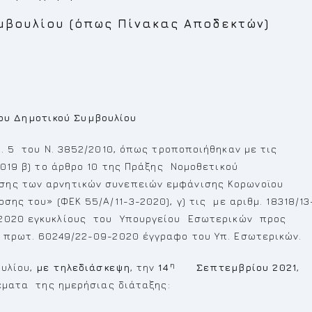
μβουλίου (όπως Πίνακας Αποδεκτών)
υ Δημοτικού Συμβουλίου
ρ. 5 του Ν. 3852/2010, όπως τροποποιήθηκαν με τις
/2019 β) το άρθρο 10 της Πράξης Νομοθετικού
σης των αρνητικών συνεπειών εμφάνισης Κορωνοϊου
σης του» (ΦΕΚ 55/Α/11-3-2020), γ) τις με αριθμ. 18318/13
5-2020 εγκυκλίους του Υπουργείου Εσωτερικών προς
ό πρωτ. 60249/22-09-2020 έγγραφο του Υπ. Εσωτερικών.
η
ουλίου,
με τηλεδιάσκεψη
, την
14
Σεπτεμβρίου 2021
,
έματα της ημερήσιας διάταξης: