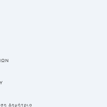
ΙΩΝ
Υ
ύση Δημήτριο