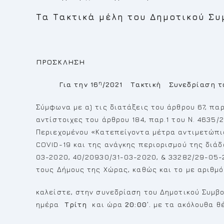
Τα Τακτικά μέλη του Δημοτικού Συ
ΠΡΟΣΚΛΗΣΗ
η
Για την 16
/2021 Τακτική Συνεδρίαση το
Σύμφωνα με α) τις διατάξεις του άρθρου 67, πα
αντίστοιχες του άρθρου 184, παρ.1 του Ν. 4635
Περιεχομένου «Κατεπείγοντα μέτρα αντιμετώπι
COVID-19 και της ανάγκης περιορισμού της διάδο
03-2020, 40/20930/31-03-2020, & 33282/29-0
τους Δήμους της Χώρας, καθώς και το με αριθμ
καλείστε, στην συνεδρίαση του Δημοτικού Συμβ
ημέρα
Τρίτη
και ώρα
20:00’.
με τα ακόλουθα θ