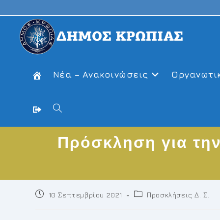
Skip
to
content
Νέα – Ανακοινώσεις
Οργανωτι
Toggle
Πρόσκληση για την
website
search
Post
Post
10 Σεπτεμβρίου 2021
Προσκλήσεις Δ. Σ.
published:
category: