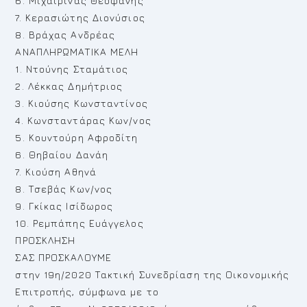
6. Μιχαιρίνας Θεοφάνης
7. Κερασιώτης Διονύσιος
8. Βράχας Ανδρέας
ΑΝΑΠΛΗΡΩΜΑΤΙΚΑ ΜΕΛΗ
1. Ντούνης Σταμάτιος
2. Λέκκας Δημήτριος
3. Κιούσης Κωνσταντίνος
4. Κωνσταντάρας Κων/νος
5. Κουντούρη Αφροδίτη
6. Θηβαίου Δανάη
7. Κιούση Αθηνά
8. Τσεβάς Κων/νος
9. Γκίκας Ισίδωρος
10. Ρεμπάπης Ευάγγελος
ΠΡΟΣΚΛΗΣΗ
ΣΑΣ ΠΡΟΣΚΑΛΟΥΜΕ
στην 19η/2020 Τακτική Συνεδρίαση της Οικονομικής
Επιτροπής, σύμφωνα με το