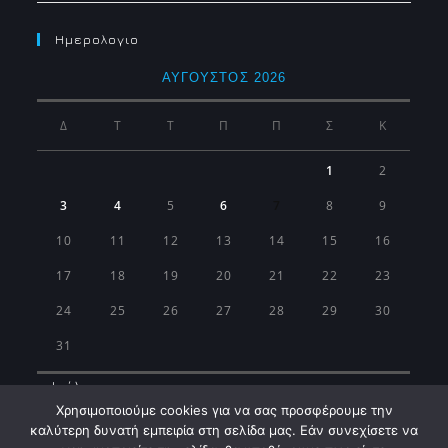
Ημερολογιο
ΑΎΓΟΥΣΤΟΣ 2026
Δ
Τ
Τ
Π
Π
Σ
Κ
1
2
3
4
5
6
7
8
9
10
11
12
13
14
15
16
17
18
19
20
21
22
23
24
25
26
27
28
29
30
31
« Ιούλ
Χρησιμοποιούμε cookies για να σας προσφέρουμε την
καλύτερη δυνατή εμπειρία στη σελίδα μας. Εάν συνεχίσετε να