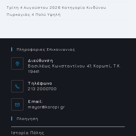
Τρίτη 4 Αυγούστου 2026 Κατηγορία Κινδύνου
Πυρκαγιάς 4 Πολύ Υψηλή
Πληροφοριες Επικοινωνιας
Διεύθυνση
Βασιλέως Κωνσταντίνου 47, Κορωπί, Τ.Κ.
19441
Τηλέφωνο
213 2000700
Email:
Opens
mayor@koropi.gr
in
your
Πλοηγηση
application
Ιστορία Πόλης