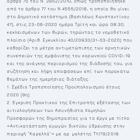
άρθρο 75 του Ν. 3852/2010, όπως τροποποιήθηκε
από το άρθρο 77 του Ν.4555/2018, η οποία θα γίνει
στο Δημοτικό κατάστημα (Βασιλέως Κωνσταντίνου
47), στις 23-06-2020 ημέρα Τρίτη και ώρα 08:30,
κεκλεισμένων των θυρών, τηρώντας το νομοθετικό
πλαίσιο (Αριθ. Εγκυκλίου 40/20930/31-03-2020) που
καθορίζει τα μέτρα αντιμετώπισης των αρνητικών
συνεπειών της εμφάνισης του κορωνοϊού COVID-19
και της ανάγκης περιορισμού της διάδοσής του, για
συζήτηση και λήψη αποφάσεων επί των παρακάτω
θεμάτων της ημερήσιας διάταξης:
1. Σχέδιο Τροποποίησης Προϋπολογισμού έτους
2020 (9η).
2. Έγκριση Πρακτικού της Επιτροπής εξέτασης των
αιτιολογήσεων των Ασυνήθιστα Χαμηλών
Προσφορών της δημοπρασίας για το έργο με τίτλο:
«Αντικατάσταση αγωγών δικτύου ύδρευσης στην
περιοχή “Καρελλά”» με αρ. μελέτης ΤΥ/79/2018.