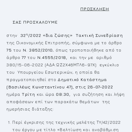
ΠΡΟΣΚΛΗΣΗ
ΣΑΣ ΠΡΟΣΚΑΛΟΥΜΕ
η
στην
32
/2022
«δια ζώσης»
Τακτική Συνεδρίαση
της Οικονομικής Επιτροπής, σύμφωνα με το άρθρο
75
του
Ν. 3852/2010
, όπως τροποποιήθηκε από το
άρθρο
77
του
Ν.4555/2018,
και την με αριθμό
380/15-06-2022 (ΑΔΑ:ΩΖ2Χ46ΜΤΛ6-97Χ) εγκύκλιο
του Υπουργείου Εσωτερικών, η οποία θα
πραγματοποιηθεί στο
Δημοτικό Κατάστημα
(Βασιλέως Κωνσταντίνου 47), στις 26-07-2022
ημέρα
Τρίτη
και ώρα
08:30,
για συζήτηση και λήψη
αποφάσεων επί των παρακάτω θεμάτων της
ημερήσιας διάταξης:
Περί έγκρισης της τεχνικής μελέτης ΤΥ/42/2022
του έργου με τίτλο «Βελτίωση και αναβάθμιση