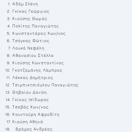
Αδάμ Ελένη
Γκίκας Γεώργιος
Κιούσης Θωμάς
Πολίτης Παναγιώτης
Κωνσταντάρας Κων/νος
Τσόγκας Φώτιος
Λουκά Νεφέλη
Αθανασίου Στέλλα
Κιούσης Κωνσταντίνος
Γκοτζαμάνης Λάμπρος
Λέκκας Δημήτριος
Τσιμπικτσιόγλου Παναγιώτης
Θηβαίου Δανάη
Γκίκας Ισίδωρος
Τσεβάς Κων/νος
Κουντούρη Αφροδίτη
Κιούση Αθηνά
Βράχας Ανδρέας