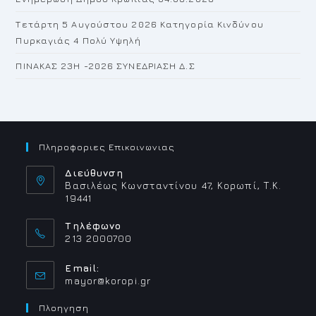
Τετάρτη 5 Αυγούστου 2026 Κατηγορία Κινδύνου
Πυρκαγιάς 4 Πολύ Υψηλή
ΠΙΝΑΚΑΣ 23H -2026 ΣΥΝΕΔΡΙΑΣΗ Δ.Σ
Πληροφοριες Επικοινωνιας
Διεύθυνση
Βασιλέως Κωνσταντίνου 47, Κορωπί, Τ.Κ.
19441
Τηλέφωνο
213 2000700
Email:
Opens
mayor@koropi.gr
in
your
Πλοηγηση