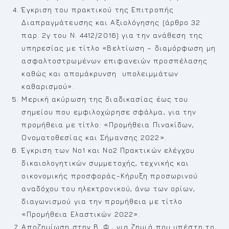
Έγκριση του πρακτικού της Επιτροπής
Διαπραγμάτευσης και Αξιολόγησης (άρθρο 32
παρ. 2γ του Ν. 4412/2016) για την ανάθεση της
υπηρεσίας με τίτλο «Βελτίωση – διαμόρφωση μη
ασφαλτοστρωμένων επιφανειών προσπέλασης
καθώς και απομάκρυνση υπολειμμάτων
καθαρισμού».
Μερική ακύρωση της διαδικασίας έως του
σημείου που εμφιλοχώρησε σφάλμα, για την
προμήθεια με τίτλο: «Προμήθεια Πινακίδων,
Ονοματοθεσίας και Σήμανσης 2022».
Έγκριση των Νο1 και Νο2 Πρακτικών ελέγχου
δικαιολογητικών συμμετοχής, τεχνικής και
οικονομικής προσφοράς-Κήρυξη προσωρινού
αναδόχου του ηλεκτρονικού, άνω των ορίων,
διαγωνισμού για την προμήθεια με τίτλο
«Προμήθεια Ελαστικών 2022».
Αποζημίωση στην Β. Φ., για ζημιά που υπέστη το