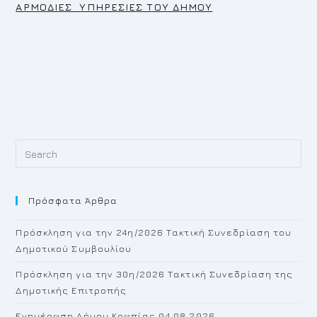
ΑΡΜΟΔΙΕΣ ΥΠΗΡΕΣΙΕΣ ΤΟΥ ΔΗΜΟΥ
Pr
Es
to
Πρόσφατα Άρθρα
cl
th
Πρόσκληση για την 24η/2026 Τακτική Συνεδρίαση του
se
Δημοτικού Συμβουλίου
pan
Πρόσκληση για την 30η/2026 Τακτική Συνεδρίαση της
Δημοτικής Επιτροπής
Ενημέρωση Δήμου Κρωπίας 04.08.2026