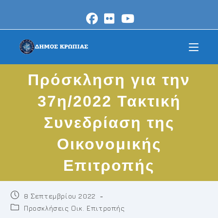
Skip
to
content
Πρόσκληση για την
37η/2022 Τακτική
Συνεδρίαση της
Οικονομικής
Επιτροπής
Post
8 Σεπτεμβρίου 2022
published:
Post
Προσκλήσεις Οικ. Επιτροπής
category: