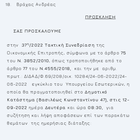
Βράχας Ανδρέας
ΠΡΟΣΚΛΗΣΗ
ΣΑΣ ΠΡΟΣΚΑΛΟΥΜΕ
η
στην
37
/2022 Τακτική Συνεδρίαση
της
Οικονομικής Επιτροπής, σύμφωνα με το άρθρο
75
του
Ν. 3852/2010
, όπως τροποποιήθηκε από το
άρθρο
77
του
Ν.4555/2018,
και την με αριθμ.
πρωτ.: ΔΙΔΑΔ/Φ.69/208/οικ. 10284/24-06-2022/24-
06-2022 εγκύκλιο του Υπουργείου Εσωτερικών, η
οποία θα πραγματοποιηθεί στο
Δημοτικό
Κατάστημα (Βασιλέως Κωνσταντίνου 47), στις 12-
09-2022
ημέρα
Δευτέρα
και ώρα
08:30,
για
συζήτηση και λήψη αποφάσεων επί των παρακάτω
θεμάτων της ημερήσιας διάταξης: