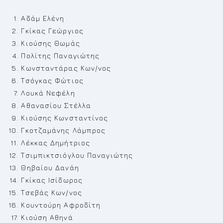
Αδάμ Ελένη
Γκίκας Γεώργιος
Κιούσης Θωμάς
Πολίτης Παναγιώτης
Κωνσταντάρας Κων/νος
Τσόγκας Φώτιος
Λουκά Νεφέλη
Αθανασίου Στέλλα
Κιούσης Κωνσταντίνος
Γκοτζαμάνης Λάμπρος
Λέκκας Δημήτριος
Τσιμπικτσιόγλου Παναγιώτης
Θηβαίου Δανάη
Γκίκας Ισίδωρος
Τσεβάς Κων/νος
Κουντούρη Αφροδίτη
Κιούση Αθηνά