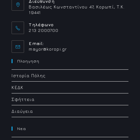
Διεύθυνση
Βασιλέως Κωνσταντίνου 47, Κορωπί, Τ.Κ.
19441
Τηλέφωνο
213 2000700
Email:
Opens
mayor@koropi.gr
in
your
Πλοηγηση
application
Ιστορία Πόλης
ΚΕΔΚ
Σφήττεια
Διαύγεια
Νεα