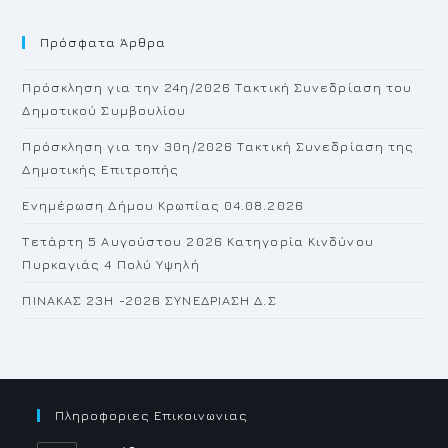
to
Πρόσφατα Άρθρα
cl
th
Πρόσκληση για την 24η/2026 Τακτική Συνεδρίαση του
se
Δημοτικού Συμβουλίου
pan
Πρόσκληση για την 30η/2026 Τακτική Συνεδρίαση της
Δημοτικής Επιτροπής
Ενημέρωση Δήμου Κρωπίας 04.08.2026
Τετάρτη 5 Αυγούστου 2026 Κατηγορία Κινδύνου
Πυρκαγιάς 4 Πολύ Υψηλή
ΠΙΝΑΚΑΣ 23H -2026 ΣΥΝΕΔΡΙΑΣΗ Δ.Σ
Πληροφοριες Επικοινωνιας