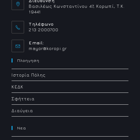
Διεύθυνση
Βασιλέως Κωνσταντίνου 47, Κορωπί, Τ.Κ.
19441
Τηλέφωνο
213 2000700
Email:
Opens
mayor@koropi.gr
in
your
Πλοηγηση
application
Ιστορία Πόλης
ΚΕΔΚ
Σφήττεια
Διαύγεια
Νεα