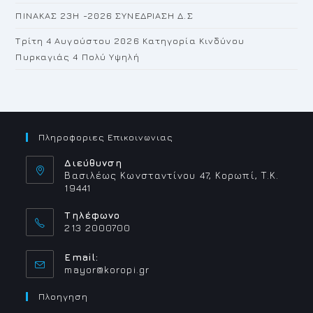
ΠΙΝΑΚΑΣ 23H -2026 ΣΥΝΕΔΡΙΑΣΗ Δ.Σ
Τρίτη 4 Αυγούστου 2026 Κατηγορία Κινδύνου
Πυρκαγιάς 4 Πολύ Υψηλή
Πληροφοριες Επικοινωνιας
Διεύθυνση
Βασιλέως Κωνσταντίνου 47, Κορωπί, Τ.Κ.
19441
Τηλέφωνο
213 2000700
Email:
Opens
mayor@koropi.gr
in
your
Πλοηγηση
application