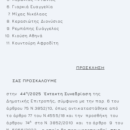
Γιαρκιά Ευαγγελία
Μίχας Νικόλαος
Κερασιώτης Διονύσιος
Ρεμπάπης Ευάγγελος
Κιούση Αθηνά
Κουντούρη Αφροδίτη
ΠΡΟΣΚΛΗΣΗ
ΣΑΣ ΠΡΟΣΚΑΛΟΥΜΕ
η
στην
44
/2025 Έκτακτη Συνεδρίαση
της
Δημοτικής Επιτροπής, σύμφωνα με την παρ. 6 του
άρθρου 75 Ν.3852/10, όπως αντικαταστάθηκε από
το άρθρο 77 του Ν.4555/18 και την προσθήκη του
Α
άρθρου 74
στο Ν. 3852/2010 και το άρθρο 9 του
Ν. 5056/2023, η οποία θα πραγματοποιηθεί
στις