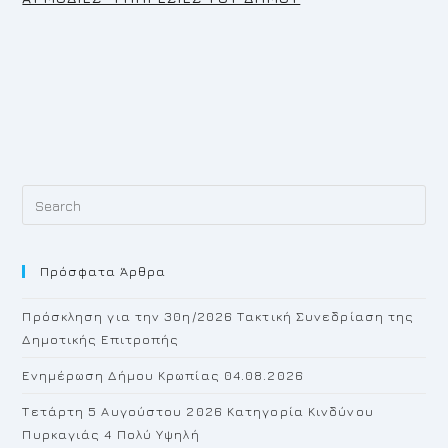
Pr
Es
to
Πρόσφατα Άρθρα
cl
th
Πρόσκληση για την 30η/2026 Τακτική Συνεδρίαση της
se
Δημοτικής Επιτροπής
pan
Ενημέρωση Δήμου Κρωπίας 04.08.2026
Τετάρτη 5 Αυγούστου 2026 Κατηγορία Κινδύνου
Πυρκαγιάς 4 Πολύ Υψηλή