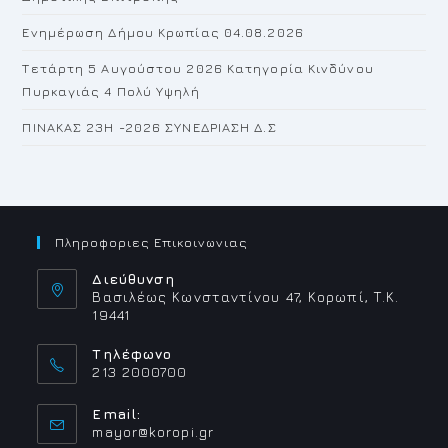
Ενημέρωση Δήμου Κρωπίας 04.08.2026
Τετάρτη 5 Αυγούστου 2026 Κατηγορία Κινδύνου
Πυρκαγιάς 4 Πολύ Υψηλή
ΠΙΝΑΚΑΣ 23H -2026 ΣΥΝΕΔΡΙΑΣΗ Δ.Σ
Πληροφοριες Επικοινωνιας
Διεύθυνση
Βασιλέως Κωνσταντίνου 47, Κορωπί, Τ.Κ.
19441
Τηλέφωνο
213 2000700
Email:
Opens
mayor@koropi.gr