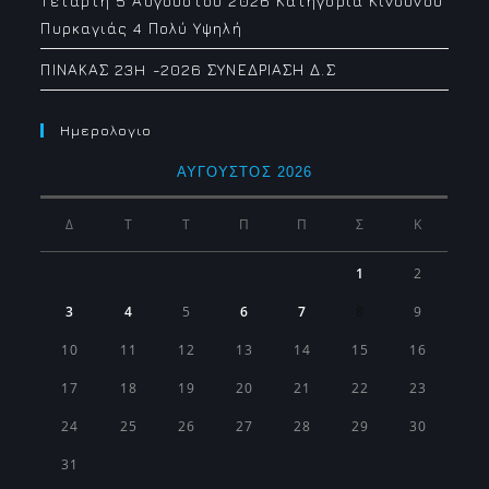
Τετάρτη 5 Αυγούστου 2026 Κατηγορία Κινδύνου
Πυρκαγιάς 4 Πολύ Υψηλή
ΠΙΝΑΚΑΣ 23H -2026 ΣΥΝΕΔΡΙΑΣΗ Δ.Σ
Ημερολογιο
ΑΎΓΟΥΣΤΟΣ 2026
Δ
Τ
Τ
Π
Π
Σ
Κ
1
2
3
4
5
6
7
8
9
10
11
12
13
14
15
16
17
18
19
20
21
22
23
24
25
26
27
28
29
30
31