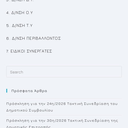
4. Δ/ΝΣΗ Ο.Υ
5. Δ/ΝΣΗ Τ.Υ
6. Δ/ΝΣΗ ΠΕΡΙΒΑΛΛΟΝΤΟΣ
7. ΕΙΔΙΚΟΙ ΣΥΝΕΡΓΑΤΕΣ
Pr
Es
to
Πρόσφατα Άρθρα
cl
th
Πρόσκληση για την 24η/2026 Τακτική Συνεδρίαση του
se
Δημοτικού Συμβουλίου
pan
Πρόσκληση για την 30η/2026 Τακτική Συνεδρίαση της
Δημοτικής Επιτροπής