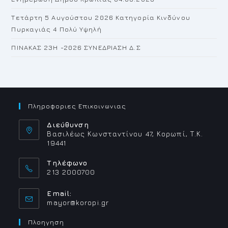
Τετάρτη 5 Αυγούστου 2026 Κατηγορία Κινδύνου
Πυρκαγιάς 4 Πολύ Υψηλή
ΠΙΝΑΚΑΣ 23H -2026 ΣΥΝΕΔΡΙΑΣΗ Δ.Σ
Πληροφοριες Επικοινωνιας
Διεύθυνση
Βασιλέως Κωνσταντίνου 47, Κορωπί, Τ.Κ.
19441
Τηλέφωνο
213 2000700
Email:
Opens
mayor@koropi.gr
in
your
Πλοηγηση