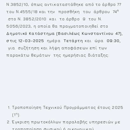
Ν.3852/10, όπως αντικαταστάθηκε από το άρθρο 77
Α
του Ν.4555/18 και την προσθήκη του άρθρου 74
στο Ν. 3852/2010 και το άρθρο 9 του Ν.
5056/2023, η οποία θα πραγματοποιηθεί στο
Δημοτικό Κατάστημα
(Βασιλέως Κωνσταντίνου 47),
στις 12-03-2025
ημέρα
Τετάρτη
και ώρα
09:30,
για συζήτηση και λήψη αποφάσεων επί των
παρακάτω θεμάτων της ημερήσιας διάταξης:
Τροποποίηση Τεχνικού Προγράμματος έτους 2025
η
(1
).
Έγκριση πρωτοκόλλων παραλαβής υπηρεσιών με
τροποποίηση φυσικού ή οικονομικού