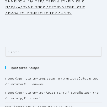
Σ
ΗΜΕΙΩΣΗ:
ΓΙΑ ΠΕΡΑΙΤΕΡΩ ΔΙΕΥΚΡΙΝΙΣΕΙΣ
ΠΑΡΑΚΑΛΟΥΜΕ ΟΠΩΣ ΑΠΕΥΘΥΝΕΣΘΕ ΣΤΙΣ
ΑΡΜΟΔΙΕΣ ΥΠΗΡΕΣΙΕΣ ΤΟΥ ΔΗΜΟΥ
Pr
Es
to
Πρόσφατα Άρθρα
cl
th
Πρόσκληση για την 24η/2026 Τακτική Συνεδρίαση του
se
Δημοτικού Συμβουλίου
pan
Πρόσκληση για την 30η/2026 Τακτική Συνεδρίαση της
Δημοτικής Επιτροπής
Ενημέρωση Δήμου Κρωπίας 04.08.2026