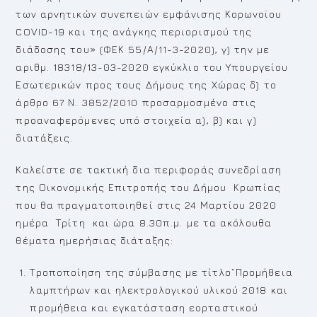
των αρνητικών συνεπειών εμφάνισης Κορωνοϊου
COVID-19 και της ανάγκης περιορισμού της
διάδοσης του» (ΦΕΚ 55/Α/11-3-2020), γ) την με
αριθμ. 18318/13-03-2020 εγκύκλιο του Υπουργείου
Εσωτερικών προς τους Δήμους της Χώρας δ) το
άρθρο 67 Ν. 3852/2010 προσαρμοσμένο στις
προαναφερόμενες υπό στοιχεία α), β) και γ)
διατάξεις.
Καλείστε σε τακτική δια περιφοράς συνεδρίαση
της Οικονομικής Επιτροπής του Δήμου Κρωπίας
που θα πραγματοποιηθεί στις 24 Μαρτίου 2020
ημέρα Τρίτη και ώρα 8.30π.μ. με τα ακόλουθα
θέματα ημερήσιας διάταξης:
Τροποποίηση της σύμβασης με τίτλο”Προμήθεια
λαμπτήρων και ηλεκτρολογικού υλικού 2018 και
προμήθεια και εγκατάσταση εορταστικού