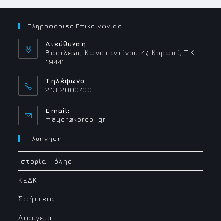
Πληροφοριες Επικοινωνιας
Διεύθυνση
Βασιλέως Κωνσταντίνου 47, Κορωπί, Τ.Κ.
19441
Τηλέφωνο
213 2000700
Email:
Opens
mayor@koropi.gr
in
your
Πλοηγηση
application
Ιστορία Πόλης
ΚΕΔΚ
Σφήττεια
Διαύγεια