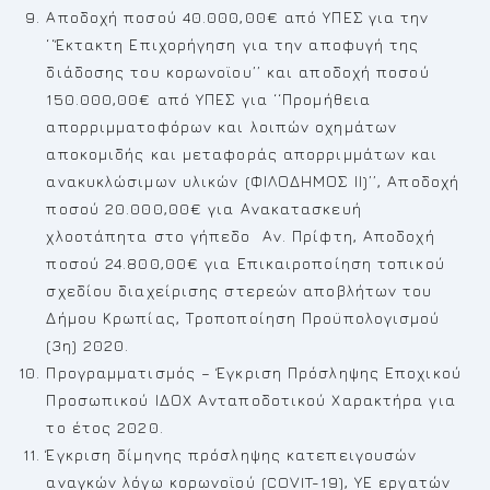
Αποδοχή ποσού 40.000,00€ από ΥΠΕΣ για την
‘‘Έκτακτη Επιχορήγηση για την αποφυγή της
διάδοσης του κορωνοϊου’’ και αποδοχή ποσού
150.000,00€ από ΥΠΕΣ για ‘‘Προμήθεια
απορριμματοφόρων και λοιπών οχημάτων
αποκομιδής και μεταφοράς απορριμμάτων και
ανακυκλώσιμων υλικών (ΦΙΛΟΔΗΜΟΣ ΙΙ)’’, Αποδοχή
ποσού 20.000,00€ για Ανακατασκευή
χλοοτάπητα στο γήπεδο Αν. Πρίφτη, Αποδοχή
ποσού 24.800,00€ για Επικαιροποίηση τοπικού
σχεδίου διαχείρισης στερεών αποβλήτων του
Δήμου Κρωπίας, Τροποποίηση Προϋπολογισμού
(3η) 2020.
Προγραμματισμός – Έγκριση Πρόσληψης Εποχικού
Προσωπικού ΙΔΟΧ Ανταποδοτικού Χαρακτήρα για
το έτος 2020.
Έγκριση δίμηνης πρόσληψης κατεπειγουσών
αναγκών λόγω κορωνοϊού (COVIT-19), ΥΕ εργατών