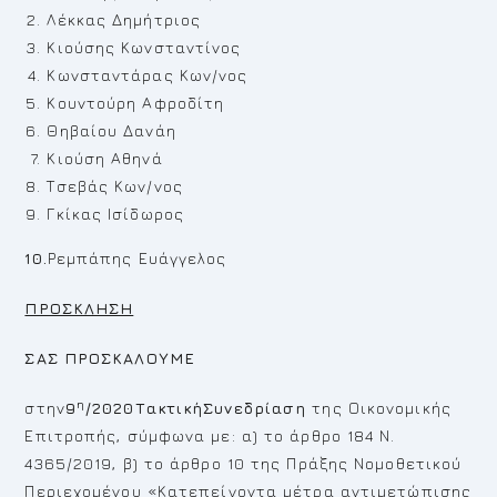
Λέκκας Δημήτριος
Κιούσης Κωνσταντίνος
Κωνσταντάρας Κων/νος
Κουντούρη Αφροδίτη
Θηβαίου Δανάη
Κιούση Αθηνά
Τσεβάς Κων/νος
Γκίκας Ισίδωρος
10.
Ρεμπάπης Ευάγγελος
ΠΡΟΣΚΛΗΣΗ
ΣΑΣ ΠΡΟΣΚΑΛΟΥΜΕ
η
στην
9
/2020ΤακτικήΣυνεδρίαση
της Οικονομικής
Επιτροπής, σύμφωνα με: α) το άρθρο 184 Ν.
4365/2019, β) το άρθρο 10 της Πράξης Νομοθετικού
Περιεχομένου «Κατεπείγοντα μέτρα αντιμετώπισης