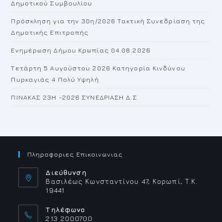
Δημοτικού Συμβουλίου
pan
Πρόσκληση για την 30η/2026 Τακτική Συνεδρίαση της
Δημοτικής Επιτροπής
Ενημέρωση Δήμου Κρωπίας 04.08.2026
Τετάρτη 5 Αυγούστου 2026 Κατηγορία Κινδύνου
Πυρκαγιάς 4 Πολύ Υψηλή
ΠΙΝΑΚΑΣ 23H -2026 ΣΥΝΕΔΡΙΑΣΗ Δ.Σ
Πληροφοριες Επικοινωνιας
Διεύθυνση
Βασιλέως Κωνσταντίνου 47, Κορωπί, Τ.Κ.
19441
Τηλέφωνο
213 2000700