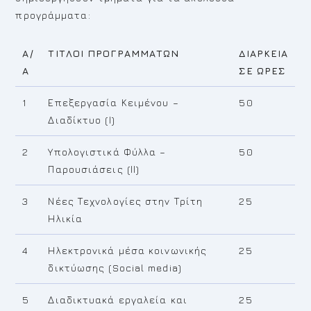
προγράμματα:
Α/
ΤΙΤΛΟΙ ΠΡΟΓΡΑΜΜΑΤΩΝ
ΔΙΑΡΚΕΙΑ
Α
ΣΕ ΩΡΕΣ
1
Επεξεργασία Κειμένου –
50
Διαδίκτυο (Ι)
2
Υπολογιστικά Φύλλα –
50
Παρουσιάσεις (ΙΙ)
3
Νέες Τεχνολογίες στην Τρίτη
25
Ηλικία
4
Ηλεκτρονικά μέσα κοινωνικής
25
δικτύωσης (Social media)
5
Διαδικτυακά εργαλεία και
25