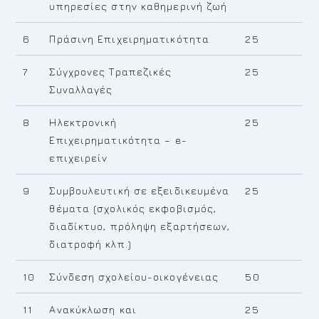
υπηρεσίες στην καθημερινή ζωή
6
Πράσινη Επιχειρηματικότητα
25
7
Σύγχρονες Τραπεζικές
25
Συναλλαγές
8
Ηλεκτρονική
25
Επιχειρηματικότητα – e-
επιχειρείν
9
Συμβουλευτική σε εξειδικευμένα
25
θέματα (σχολικός εκφοβισμός,
διαδίκτυο, πρόληψη εξαρτήσεων,
διατροφή κλπ.)
10
Σύνδεση σχολείου-οικογένειας
50
11
Ανακύκλωση και
25