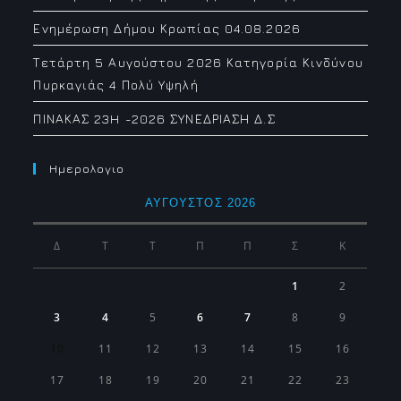
Ενημέρωση Δήμου Κρωπίας 04.08.2026
Τετάρτη 5 Αυγούστου 2026 Κατηγορία Κινδύνου
Πυρκαγιάς 4 Πολύ Υψηλή
ΠΙΝΑΚΑΣ 23H -2026 ΣΥΝΕΔΡΙΑΣΗ Δ.Σ
Ημερολογιο
ΑΎΓΟΥΣΤΟΣ 2026
Δ
Τ
Τ
Π
Π
Σ
Κ
1
2
3
4
5
6
7
8
9
10
11
12
13
14
15
16
17
18
19
20
21
22
23