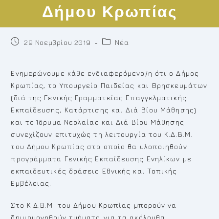
Δήμου Κρωπίας
Post
Post
29 Νοεμβρίου 2019
Νέα
published:
category:
Ενημερώνουμε κάθε ενδιαφερόμενο/η ότι ο Δήμος
Κρωπίας, το Υπουργείο Παιδείας και Θρησκευμάτων
(διά της Γενικής Γραμματείας Επαγγελματικής
Εκπαίδευσης, Κατάρτισης και Διά Βίου Μάθησης)
και το Ίδρυμα Νεολαίας και Διά Βίου Μάθησης
συνεχίζουν επιτυχώς τη λειτουργία του Κ.Δ.Β.Μ.
του Δήμου Κρωπίας στο οποίο θα υλοποιηθούν
προγράμματα Γενικής Εκπαίδευσης Ενηλίκων με
εκπαιδευτικές δράσεις Εθνικής και Τοπικής
Εμβέλειας.
Στο Κ.Δ.Β.Μ. του Δήμου Κρωπίας μπορούν να
δημιουργηθούν τμήματα για τα ακόλουθα