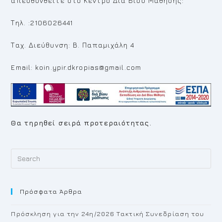
απευθυνθείτε στο Κέντρο Δια Βίου Μάθησης:
Τηλ. :2106026441
Ταχ. Διεύθυνση: Β. Παπαμιχάλη 4
Email: koin.ypir.dkropias@gmail.com
Θα τηρηθεί σειρά προτεραιότητας.
Pr
Es
to
Πρόσφατα Άρθρα
cl
th
Πρόσκληση για την 24η/2026 Τακτική Συνεδρίαση του
se