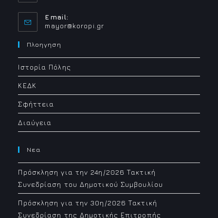
Email:
Opens
mayor@koropi.gr
in
your
Πλοηγηση
application
Ιστορία Πόλης
ΚΕΔΚ
Σφήττεια
Διαύγεια
Νεα
Πρόσκληση για την 24η/2026 Τακτική
Συνεδρίαση του Δημοτικού Συμβουλίου
Πρόσκληση για την 30η/2026 Τακτική
Συνεδρίαση της Δημοτικής Επιτροπής