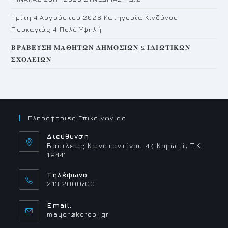
Τρίτη 4 Αυγούστου 2026 Κατηγορία Κινδύνου
Πυρκαγιάς 4 Πολύ Υψηλή
𝚩𝚸𝚨𝚩𝚬𝚼𝚺𝚮 𝚳𝚨𝚯𝚮𝚻𝛀𝚴 𝚫𝚮𝚳𝚶𝚺𝚰𝛀𝚴 & 𝚰𝚫𝚰𝛀𝚻𝚰𝚱𝛀𝚴
𝚺𝚾𝚶𝚲𝚬𝚰𝛀𝚴
Πληροφοριες Επικοινωνιας
Διεύθυνση
Βασιλέως Κωνσταντίνου 47, Κορωπί, Τ.Κ.
19441
Τηλέφωνο
213 2000700
Email:
Opens
mayor@koropi.gr
in