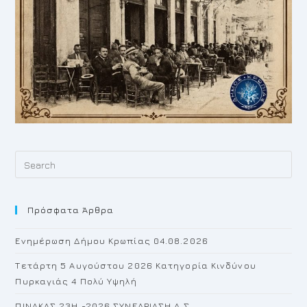
Pr
Es
to
Πρόσφατα Άρθρα
cl
th
Ενημέρωση Δήμου Κρωπίας 04.08.2026
se
pan
Τετάρτη 5 Αυγούστου 2026 Κατηγορία Κινδύνου
Πυρκαγιάς 4 Πολύ Υψηλή
ΠΙΝΑΚΑΣ 23H -2026 ΣΥΝΕΔΡΙΑΣΗ Δ.Σ