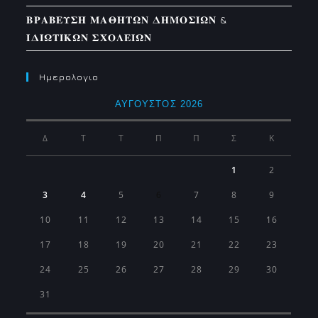
𝚩𝚸𝚨𝚩𝚬𝚼𝚺𝚮 𝚳𝚨𝚯𝚮𝚻𝛀𝚴 𝚫𝚮𝚳𝚶𝚺𝚰𝛀𝚴 &
𝚰𝚫𝚰𝛀𝚻𝚰𝚱𝛀𝚴 𝚺𝚾𝚶𝚲𝚬𝚰𝛀𝚴
Ημερολογιο
ΑΎΓΟΥΣΤΟΣ 2026
Δ
Τ
Τ
Π
Π
Σ
Κ
1
2
3
4
5
6
7
8
9
10
11
12
13
14
15
16
17
18
19
20
21
22
23
24
25
26
27
28
29
30
31