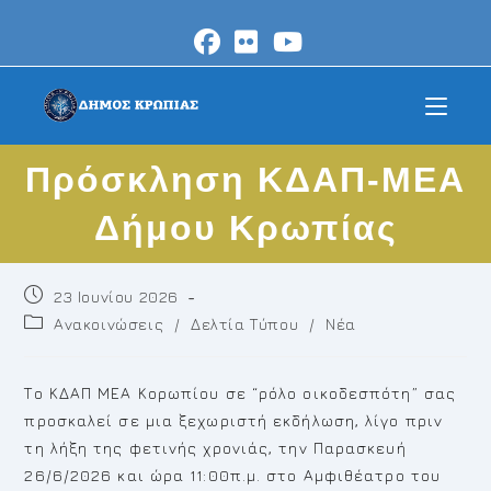
Skip
to
content
Πρόσκληση ΚΔΑΠ-ΜΕΑ
Δήμου Κρωπίας
Post
23 Ιουνίου 2026
published:
Post
Ανακοινώσεις
/
Δελτία Τύπου
/
Νέα
category:
Το ΚΔΑΠ ΜΕΑ Κορωπίου σε “ρόλο οικοδεσπότη” σας
προσκαλεί σε μια ξεχωριστή εκδήλωση, λίγο πριν
τη λήξη της φετινής χρονιάς, την Παρασκευή
26/6/2026 και ώρα 11:00π.μ. στο Αμφιθέατρο του