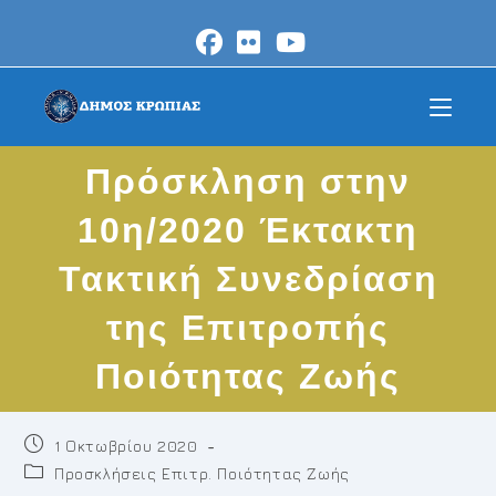
Skip
to
content
Πρόσκληση στην
10η/2020 Έκτακτη
Τακτική Συνεδρίαση
της Επιτροπής
Ποιότητας Ζωής
Post
1 Οκτωβρίου 2020
published:
Post
Προσκλήσεις Επιτρ. Ποιότητας Ζωής
category: