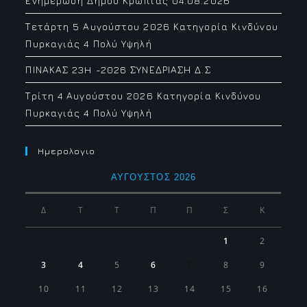
Ενημέρωση Δήμου Κρωπίας 04.08.2026
Τετάρτη 5 Αυγούστου 2026 Κατηγορία Κινδύνου
Πυρκαγιάς 4 Πολύ Υψηλή
ΠΙΝΑΚΑΣ 23H -2026 ΣΥΝΕΔΡΙΑΣΗ Δ.Σ
Τρίτη 4 Αυγούστου 2026 Κατηγορία Κινδύνου
Πυρκαγιάς 4 Πολύ Υψηλή
Ημερολογιο
ΑΎΓΟΥΣΤΟΣ 2026
Δ
Τ
Τ
Π
Π
Σ
Κ
1
2
3
4
5
6
7
8
9
10
11
12
13
14
15
16