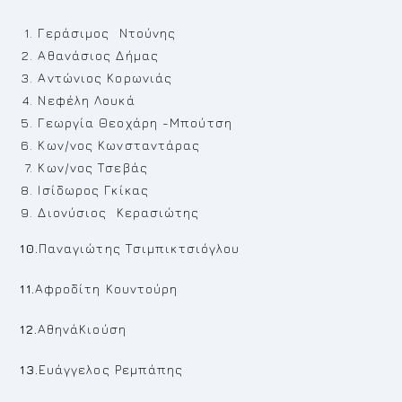
Γεράσιμος Ντούνης
Αθανάσιος Δήμας
Αντώνιος Κορωνιάς
Νεφέλη Λουκά
Γεωργία Θεοχάρη -Μπούτση
Κων/νος Κωνσταντάρας
Κων/νος Τσεβάς
Ισίδωρος Γκίκας
Διονύσιος Κερασιώτης
10.
Παναγιώτης Τσιμπικτσιόγλου
11.
Αφροδίτη Κουντούρη
12.
ΑθηνάΚιούση
13.
Ευάγγελος Ρεμπάπης