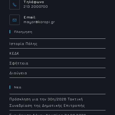
Τηλέφωνο
213 2000700
Email:
Opens
mayor@koropi.gr
in
your
Πλοηγηση
application
Ιστορία Πόλης
ΚΕΔΚ
Σφήττεια
Διαύγεια
Νεα
Πρόσκληση για την 30η/2026 Τακτική
Συνεδρίαση της Δημοτικής Επιτροπής