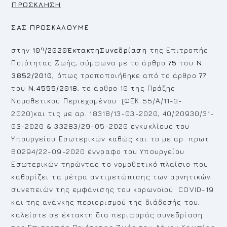
ΠΡΟΣΚΛΗΣΗ
ΣΑΣ ΠΡΟΣΚΑΛΟΥΜΕ
η
στην
10
/2020ΈκτακτηΣυνεδρίαση
της Επιτροπής
Ποιότητας Ζωής, σύμφωνα με το άρθρο
75
του
Ν.
3852/2010
, όπως τροποποιήθηκε από το άρθρο
77
του
Ν.4555/2018
, το άρθρο 10 της Πράξης
Νομοθετικού Περιεχομένου (ΦΕΚ 55/Α/11-3-
2020)και τις με αρ. 18318/13-03-2020, 40/20930/31-
03-2020 & 33283/29-05-2020 εγκυκλίους του
Υπουργείου Εσωτερικών καθώς και το με αρ. πρωτ.
60294/22-09-2020 έγγραφο του Υπουργείου
Εσωτερικών τηρώντας το νομοθετικό πλαίσιο που
καθορίζει τα μέτρα αντιμετώπισης των αρνητικών
συνεπειών της εμφάνισης του κορωνοϊού COVID-19
και της ανάγκης περιορισμού της διάδοσής του,
καλείστε σε έκτακτη δια περιφοράς συνεδρίαση