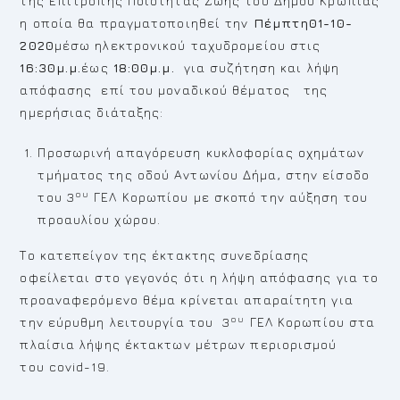
της Επιτροπής Ποιότητας Ζωής του Δήμου Κρωπίας
η οποία θα πραγματοποιηθεί την
Πέμπτη01-10-
2020
μέσω ηλεκτρονικού ταχυδρομείου στις
16:30μ.μ.
έως
18:00μ.μ.
για συζήτηση και λήψη
απόφασης επί του μοναδικού θέματος της
ημερήσιας διάταξης:
Προσωρινή απαγόρευση κυκλοφορίας οχημάτων
τμήματος της οδού Αντωνίου Δήμα, στην είσοδο
ου
του 3
ΓΕΛ Κορωπίου με σκοπό την αύξηση του
προαυλίου χώρου.
Το κατεπείγον της έκτακτης συνεδρίασης
οφείλεται στο γεγονός ότι η λήψη απόφασης για το
προαναφερόμενο θέμα κρίνεται απαραίτητη για
ου
την εύρυθμη λειτουργία του 3
ΓΕΛ Κορωπίου στα
πλαίσια λήψης έκτακτων μέτρων περιορισμού
του covid-19.