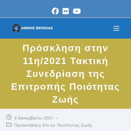
Skip
to
content
Πρόσκληση στην
11η/2021 Τακτική
Συνεδρίαση της
Επιτροπής Ποιότητας
Ζωής
Post
3 Δεκεμβρίου 2021
published:
Post
Προσκλήσεις Επιτρ. Ποιότητας Ζωής
category: