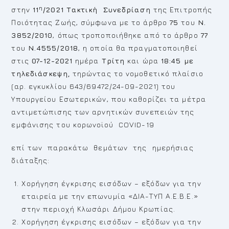
η
στην
11
/2021
Τακτική
Συνεδρίαση
της Επιτροπής
Ποιότητας Ζωής, σύμφωνα με το άρθρο
75
του
Ν.
3852/2010
, όπως τροποποιήθηκε από το άρθρο
77
του
Ν.4555/2018
, η οποία θα πραγματοποιηθεί
στις
07-12-2021
ημέρα
Τρίτη
και ώρα
18:45
με
τηλεδιάσκεψη,
τηρώντας το νομοθετικό πλαίσιο
(αρ. εγκυκλίου 643/69472/24-09-2021) του
Υπουργείου Εσωτερικών, που καθορίζει τα μέτρα
αντιμετώπισης των αρνητικών συνεπειών της
εμφάνισης του κορωνοϊού COVID-19
επί των παρακάτω θεμάτων της ημερήσιας
διάταξης:
Χορήγηση έγκρισης εισόδων – εξόδων για την
εταιρεία με την επωνυμία «ΔΙΑ-ΤΥΠ Α.Ε.Β.Ε.»
στην περιοχή Κλωσάρι Δήμου Κρωπίας.
Χορήγηση έγκρισης εισόδων – εξόδων για την