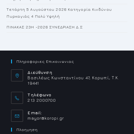
Τετάρτη 5 Αυγούστου 2026 Κατηγορία Κινδύνου
Πυρκαγιάς 4 Πολύ Υψηλή
ΠΙΝΑΚΑΣ 23H -2026 ΣΥΝΕΔΡΙΑΣΗ Δ.Σ
Πληροφοριες Επικοινωνιας
Διεύθυνση
Βασιλέως Κωνσταντίνου 47, Κορωπί, Τ.Κ.
19441
Τηλέφωνο
213 2000700
Email:
Opens
mayor@koropi.gr
in
your
Πλοηγηση
application