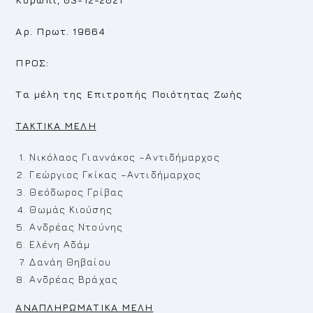
Αρ. Πρωτ. 19664
ΠΡΟΣ:
Τα μέλη της Επιτροπής Ποιότητας Ζωής
TAKTIKA MEΛ
H
Νικόλαος Γιαννάκος –Αντιδήμαρχος
Γεώργιος Γκίκας –Αντιδήμαρχος
Θεόδωρος Γρίβας
Θωμάς Κιούσης
Ανδρέας Ντούνης
Ελένη Αδάμ
Δανάη Θηβαίου
Ανδρέας Βράχας
ΑΝΑΠΛΗΡΩΜΑΤΙΚΑ ΜΕΛΗ