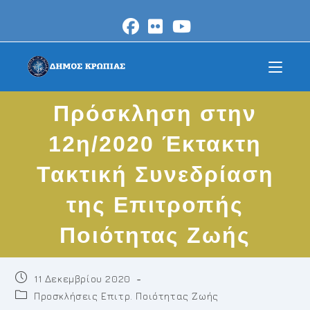
Skip
to
content
Πρόσκληση στην
12η/2020 Έκτακτη
Τακτική Συνεδρίαση
της Επιτροπής
Ποιότητας Ζωής
Post
11 Δεκεμβρίου 2020
published:
Post
Προσκλήσεις Επιτρ. Ποιότητας Ζωής
category: