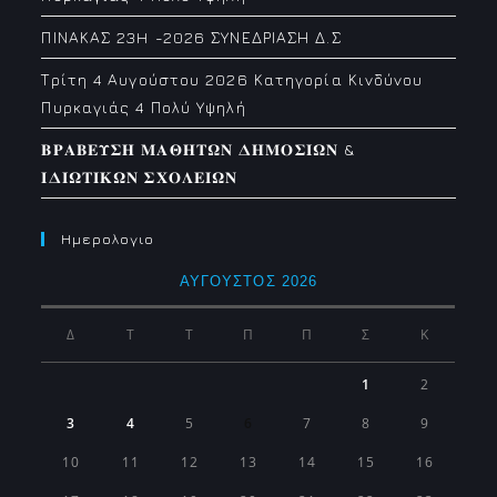
ΠΙΝΑΚΑΣ 23H -2026 ΣΥΝΕΔΡΙΑΣΗ Δ.Σ
Τρίτη 4 Αυγούστου 2026 Κατηγορία Κινδύνου
Πυρκαγιάς 4 Πολύ Υψηλή
𝚩𝚸𝚨𝚩𝚬𝚼𝚺𝚮 𝚳𝚨𝚯𝚮𝚻𝛀𝚴 𝚫𝚮𝚳𝚶𝚺𝚰𝛀𝚴 &
𝚰𝚫𝚰𝛀𝚻𝚰𝚱𝛀𝚴 𝚺𝚾𝚶𝚲𝚬𝚰𝛀𝚴
Ημερολογιο
ΑΎΓΟΥΣΤΟΣ 2026
Δ
Τ
Τ
Π
Π
Σ
Κ
1
2
3
4
5
6
7
8
9
10
11
12
13
14
15
16