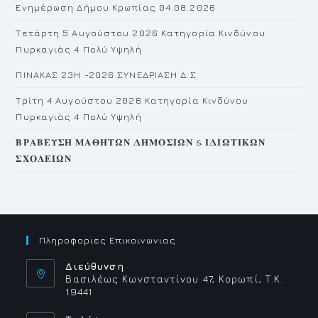
Ενημέρωση Δήμου Κρωπίας 04.08.2026
se
pan
Τετάρτη 5 Αυγούστου 2026 Κατηγορία Κινδύνου
Πυρκαγιάς 4 Πολύ Υψηλή
ΠΙΝΑΚΑΣ 23H -2026 ΣΥΝΕΔΡΙΑΣΗ Δ.Σ
Τρίτη 4 Αυγούστου 2026 Κατηγορία Κινδύνου
Πυρκαγιάς 4 Πολύ Υψηλή
𝚩𝚸𝚨𝚩𝚬𝚼𝚺𝚮 𝚳𝚨𝚯𝚮𝚻𝛀𝚴 𝚫𝚮𝚳𝚶𝚺𝚰𝛀𝚴 & 𝚰𝚫𝚰𝛀𝚻𝚰𝚱𝛀𝚴
𝚺𝚾𝚶𝚲𝚬𝚰𝛀𝚴
Πληροφοριες Επικοινωνιας
Διεύθυνση
Βασιλέως Κωνσταντίνου 47, Κορωπί, Τ.Κ.
19441