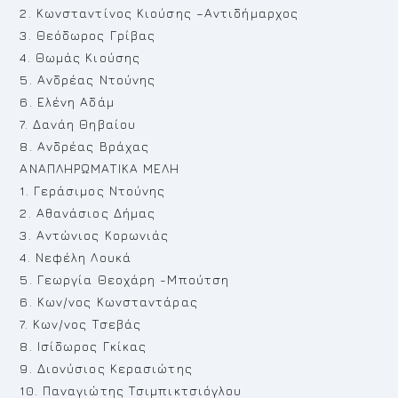
2. Κωνσταντίνος Κιούσης –Αντιδήμαρχος
3. Θεόδωρος Γρίβας
4. Θωμάς Κιούσης
5. Ανδρέας Ντούνης
6. Ελένη Αδάμ
7. Δανάη Θηβαίου
8. Ανδρέας Βράχας
ΑΝΑΠΛΗΡΩΜΑΤΙΚΑ ΜΕΛΗ
1. Γεράσιμος Ντούνης
2. Αθανάσιος Δήμας
3. Αντώνιος Κορωνιάς
4. Νεφέλη Λουκά
5. Γεωργία Θεοχάρη -Μπούτση
6. Κων/νος Κωνσταντάρας
7. Κων/νος Τσεβάς
8. Ισίδωρος Γκίκας
9. Διονύσιος Κερασιώτης
10. Παναγιώτης Τσιμπικτσιόγλου