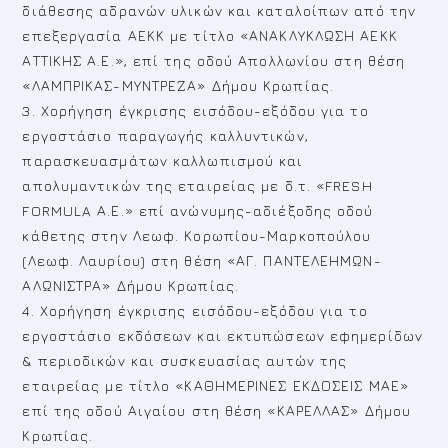
διάθεσης αδρανών υλικών και καταλοίπων από την
επεξεργασία ΑΕΚΚ με τίτλο «ΑΝΑΚΛΥΚΛΩΣΗ ΑΕΚΚ
ΑΤΤΙΚΗΣ Α.Ε.», επί της οδού Απολλωνίου στη θέση
«ΛΑΜΠΡΙΚΑΣ-ΜΥΝΤΡΕΖΑ» Δήμου Κρωπίας.
3. Χορήγηση έγκρισης εισόδου-εξόδου για το
εργοστάσιο παραγωγής καλλυντικών,
παρασκευασμάτων καλλωπισμού και
απολυμαντικών της εταιρείας με δ.τ. «FRESH
FORMULA Α.Ε.» επί ανώνυμης-αδιέξοδης οδού
κάθετης στην Λεωφ. Κορωπίου-Μαρκοπούλου
(Λεωφ. Λαυρίου) στη θέση «ΑΓ. ΠΑΝΤΕΛΕΗΜΩΝ-
ΑΛΩΝΙΣΤΡΑ» Δήμου Κρωπίας.
4. Χορήγηση έγκρισης εισόδου-εξόδου για το
εργοστάσιο εκδόσεων και εκτυπώσεων εφημερίδων
& περιοδικών και συσκευασίας αυτών της
εταιρείας με τίτλο «ΚΑΘΗΜΕΡΙΝΕΣ ΕΚΔΟΣΕΙΣ ΜΑΕ»
επί της οδού Αιγαίου στη θέση «ΚΑΡΕΛΛΑΣ» Δήμου
Κρωπίας.