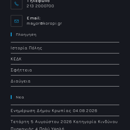
Τηλέφωνο
213 2000700
Email:
Opens
mayor@koropi.gr
in
your
Πλοηγηση
application
Ιστορία Πόλης
ΚΕΔΚ
Σφήττεια
Διαύγεια
Νεα
Ενημέρωση Δήμου Κρωπίας 04.08.2026
Τετάρτη 5 Αυγούστου 2026 Κατηγορία Κινδύνου
Πυρκαγιάς 4 Πολύ Υψηλή