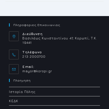
Πληροφοριες Επικοινωνιας
Διεύθυνση
Βασιλέως Κωνσταντίνου 47, Κορωπί, Τ.Κ.
19441
Τηλέφωνο
213 2000700
Email:
Opens
mayor@koropi.gr
in
your
Πλοηγηση
application
Ιστορία Πόλης
ΚΕΔΚ