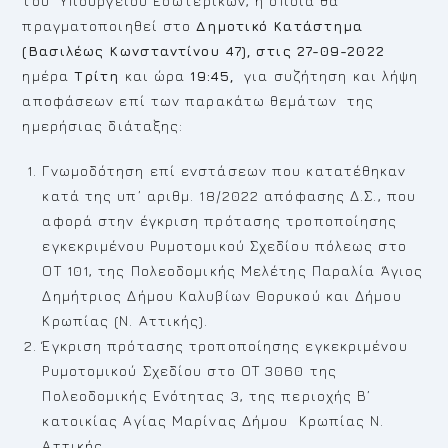
του Υπουργείου Εσωτερικών, η οποία θα
πραγματοποιηθεί στο
Δημοτικό Κατάστημα
(Βασιλέως Κωνσταντίνου 47), στις 27-09-2022
ημέρα
Τρίτη
και ώρα
19:45,
για συζήτηση και λήψη
αποφάσεων επί των παρακάτω θεμάτων της
ημερήσιας διάταξης:
Γνωμοδότηση επί ενστάσεων που κατατέθηκαν
κατά της υπ’ αριθμ. 18/2022 απόφασης Δ.Σ., που
αφορά στην έγκριση πρότασης τροποποίησης
εγκεκριμένου Ρυμοτομικού Σχεδίου πόλεως στο
ΟΤ 101, της Πολεοδομικής Μελέτης Παραλία Άγιος
Δημήτριος Δήμου Καλυβίων Θορυκού και Δήμου
Κρωπίας (Ν. Αττικής).
Έγκριση πρότασης τροποποίησης εγκεκριμένου
Ρυμοτομικού Σχεδίου στο ΟΤ 3060 της
Πολεοδομικής Ενότητας 3, της περιοχής Β’
κατοικίας Αγίας Μαρίνας Δήμου Κρωπίας Ν.
Αττικής.