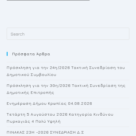
Pr
Es
to
Πρόσφατα Άρθρα
cl
th
Πρόσκληση για την 24η/2026 Τακτική Συνεδρίαση του
se
Δημοτικού Συμβουλίου
pan
Πρόσκληση για την 30η/2026 Τακτική Συνεδρίαση της
Δημοτικής Επιτροπής
Ενημέρωση Δήμου Κρωπίας 04.08.2026
Τετάρτη 5 Αυγούστου 2026 Κατηγορία Κινδύνου
Πυρκαγιάς 4 Πολύ Υψηλή
ΠΙΝΑΚΑΣ 23H -2026 ΣΥΝΕΔΡΙΑΣΗ Δ.Σ