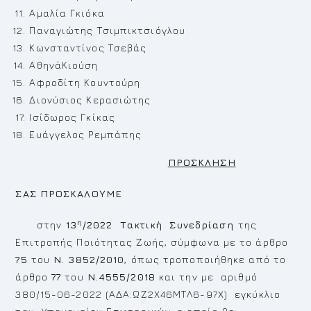
Αμαλία Γκιόκα
Παναγιώτης Τσιμπικτσιόγλου
Κωνσταντίνος Τσεβάς
ΑθηνάΚιούση
Αφροδίτη Κουντούρη
Διονύσιος Κερασιώτης
Ισίδωρος Γκίκας
Ευάγγελος Ρεμπάπης
ΠΡΟΣΚΛΗΣΗ
ΣΑΣ ΠΡΟΣΚΑΛΟΥΜΕ
η
στην
13
/2022
Τακτική
Συνεδρίαση
της
Επιτροπής Ποιότητας Ζωής, σύμφωνα με το άρθρο
75
του
Ν. 3852/2010
, όπως τροποποιήθηκε από το
άρθρο
77
του
Ν.4555/2018
και την με αριθμό
380/15-06-2022 (ΑΔΑ:ΩΖ2Χ46ΜΤΛ6-97Χ) εγκύκλιο