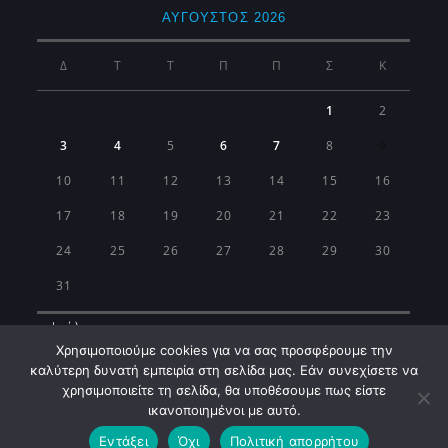
ΑΎΓΟΥΣΤΟΣ 2026
Δ
Τ
Τ
Π
Π
Σ
Κ
1
2
3
4
5
6
7
8
9
10
11
12
13
14
15
16
17
18
19
20
21
22
23
24
25
26
27
28
29
30
31
« Ιούλ
Χρησιμοποιούμε cookies για να σας προσφέρουμε την
καλύτερη δυνατή εμπειρία στη σελίδα μας. Εάν συνεχίσετε να
χρησιμοποιείτε τη σελίδα, θα υποθέσουμε πως είστε
ικανοποιημένοι με αυτό.
Εντάξει
Όχι
Πολιτική απορρήτου