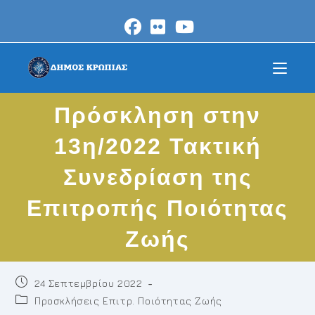
Skip
to
content
Πρόσκληση στην
13η/2022 Τακτική
Συνεδρίαση της
Επιτροπής Ποιότητας
Ζωής
Post
24 Σεπτεμβρίου 2022
published:
Post
Προσκλήσεις Επιτρ. Ποιότητας Ζωής
category: