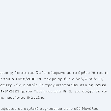
τροπής Ποιότητας Ζωής, σύμφωνα με το άρθρο
75
του
Ν.
77
του
Ν.4555/2018
και την με αριθμό ΔΙΔΑΔ/Φ.69/208/
 Εσωτερικών, η οποία θα πραγματοποιηθεί στο
Δημοτικό
31-01-2023
ημέρα
Τρίτη
και ώρα
19:15,
για συζήτηση και
ς ημερήσιας διάταξης:
λοφορίας σε σχολικό συγκρότημα στην οδό Μεγάλου