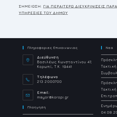
Σ
ΗΜΕΙΩΣΗ:
ΓΙΑ ΠΕΡΑΙΤΕΡΩ ΔΙΕΥΚΡΙΝΙΣΕΙΣ ΠΑ
ΥΠΗΡΕΣΙΕΣ ΤΟΥ ΔΗΜΟΥ
Πληροφοριες Επικοινωνιας
Νεα
Διεύθυνση
Πρόσκλη
Βασιλέως Κωνσταντίνου 47,
Τακτική
Κορωπί, Τ.Κ. 19441
Συμβουλ
Τηλέφωνο
213 2000700
Πρόσκλη
Τακτική
Email:
Επιτρο
Opens
mayor@koropi.gr
in
Ενημέρ
your
Πλοηγηση
application
04.08.2