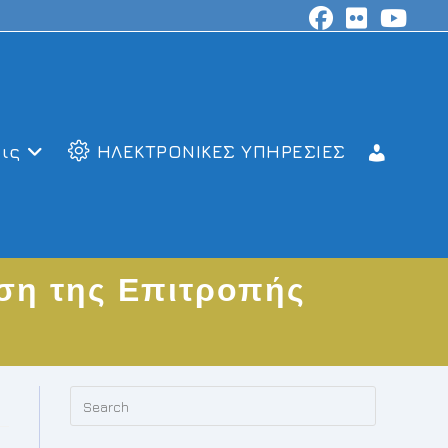
ις
ΗΛΕΚΤΡΟΝΙΚΕΣ ΥΠΗΡΕΣΙΕΣ
ση της Επιτροπής
Press
Escape
to