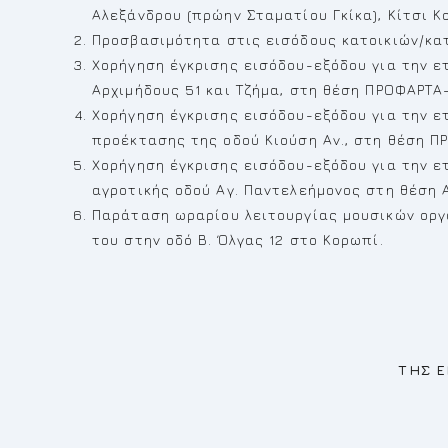
Αλεξάνδρου (πρώην Σταματίου Γκίκα), Κίτσι Κ
Προσβασιμότητα στις εισόδους κατοικιών/κα
Χορήγηση έγκρισης εισόδου-εξόδου για την ετα
Αρχιμήδους 51 και Τζήμα, στη θέση ΠΡΟΦΑΡΤ
Χορήγηση έγκρισης εισόδου-εξόδου για την ετ
προέκτασης της οδού Κιούση Αν., στη θέση Π
Χορήγηση έγκρισης εισόδου-εξόδου για την ε
αγροτικής οδού Αγ. Παντελεήμονος στη θέση
Παράταση ωραρίου λειτουργίας μουσικών οργ
του στην οδό Β. Όλγας 12 στο Κορωπί.
Ο ΔΗΜΑΡΧΟΣ – 
ΤΗΣ ΕΠΙΤΡΟΠΗΣ ΠΟΙ