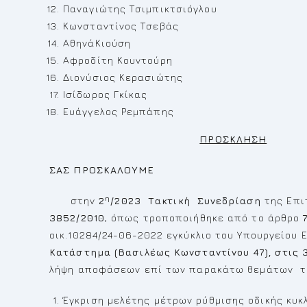
Παναγιώτης Τσιμπικτσιόγλου
Κωνσταντίνος Τσεβάς
ΑθηνάΚιούση
Αφροδίτη Κουντούρη
Διονύσιος Κερασιώτης
Ισίδωρος Γκίκας
Ευάγγελος Ρεμπάπης
ΠΡΟΣΚΛΗΣΗ
ΣΑΣ ΠΡΟΣΚΑΛΟΥΜΕ
η
στην
2
/2023
Τακτική
Συνεδρίαση
της Επι
3852/2010
, όπως τροποποιήθηκε από το άρθρο
οικ.10284/24-06-2022 εγκύκλιο του Υπουργείου
Κατάστημα (Βασιλέως Κωνσταντίνου 47), στις 
λήψη αποφάσεων επί των παρακάτω θεμάτων τη
Έγκριση μελέτης μέτρων ρύθμισης οδικής κυκ