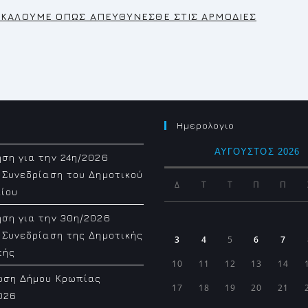
ΡΑΚΑΛΟΥΜΕ ΟΠΩΣ ΑΠΕΥΘΥΝΕΣΘΕ ΣΤΙΣ ΑΡΜΟΔΙΕΣ
Ημερολογιο
ΑΎΓΟΥΣΤΟΣ 2026
ση για την 24η/2026
 Συνεδρίαση του Δημοτικού
Δ
Τ
Τ
Π
Π
ίου
ση για την 30η/2026
 Συνεδρίαση της Δημοτικής
3
4
5
6
7
πής
10
11
12
13
14
ωση Δήμου Κρωπίας
17
18
19
20
21
026