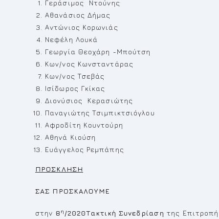
Γεράσιμος Ντούνης
Αθανάσιος Δήμας
Αντώνιος Κορωνιάς
Νεφέλη Λουκά
Γεωργία Θεοχάρη -Μπούτση
Κων/νος Κωνσταντάρας
Κων/νος Τσεβάς
Ισίδωρος Γκίκας
Διονύσιος Κερασιώτης
Παναγιώτης Τσιμπικτσιόγλου
Αφροδίτη Κουντούρη
Αθηνά Κιούση
Ευάγγελος Ρεμπάπης
ΠΡΟΣΚΛΗΣΗ
ΣΑΣ ΠΡΟΣΚΑΛΟΥΜΕ
η
στην
8
/2020Τακτική Συνεδρίαση
της Επιτροπή