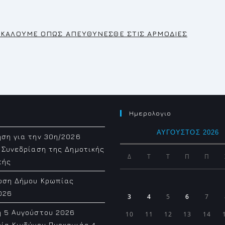
ΡΑΚΑΛΟΥΜΕ ΟΠΩΣ ΑΠΕΥΘΥΝΕΣΘΕ ΣΤΙΣ ΑΡΜΟΔΙΕΣ
Ημερολογιο
ΑΎΓΟΥΣΤΟΣ 2026
ση για την 30η/2026
 Συνεδρίαση της Δημοτικής
Δ
Τ
Τ
Π
Π
πής
ωση Δήμου Κρωπίας
026
3
4
5
6
7
η 5 Αυγούστου 2026
10
11
12
13
14
ία Κινδύνου Πυρκαγιάς 4