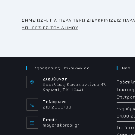
Σ
ΗΜΕΙΩΣΗ:
ΓΙΑ ΠΕΡΑΙΤΕΡΩ ΔΙΕΥΚΡΙΝΙΣΕΙΣ ΠΑ
ΥΠΗΡΕΣΙΕΣ ΤΟΥ ΔΗΜΟΥ
Πληροφοριες Επικοινωνιας
Νεα
Διεύθυνση
Πρόσκλη
Βασιλέως Κωνσταντίνου 47,
Τακτική
Κορωπί, Τ.Κ. 19441
Επιτρο
Τηλέφωνο
213 2000700
Ενημέρ
04.08.2
Email:
Opens
mayor@koropi.gr
Τετάρτ
in
Κατηγορ