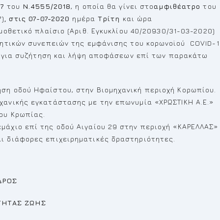
77
του
Ν.4555/2018
, η οποία θα γίνει στο
αμφιθέατρο
του
7)
, στις 07-07-2020
ημέρα
Τρίτη
και ώρα
μοθετικό πλαίσιο (Αριθ. Εγκυκλίου 40/20930/31-03-2020)
νητικών συνεπειών της εμφάνισης του κορωνοϊού COVID-
, για συζήτηση και λήψη αποφάσεων επί των παρακάτω
ση οδού Ηφαίστου, στην Βιομηχανική περιοχή Κορωπίου.
χανικής εγκατάστασης με την επωνυμία «ΧΡΩΣΤΙΚΗ Α.Ε.»
ου Κρωπίας.
μάχιο επί της οδού Αιγαίου 29 στην περιοχή «ΚΑΡΕΛΛΑΣ»
αι διάφορες επιχειρηματικές δραστηριότητες.
ΟΣ
Σ ΖΩΗΣ