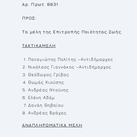
Αρ. Πρωτ. 8831
ΠΡΟΣ:
Τα μέλη της Επιτροπής Ποιότητας Ζωής
TAKTIKAMEΛ
H
Παναγιώτης Πολίτης –Αντιδήμαρχος
Νικόλαος Γιαννάκος –Αντιδήμαρχος
Θεόδωρος Γρίβας
Θωμάς Κιούσης
Ανδρέας Ντούνης
Ελένη Αδάμ
Δανάη Θηβαίου
Ανδρέας Βράχας
ΑΝΑΠΛΗΡΩΜΑΤΙΚΑ ΜΕΛΗ