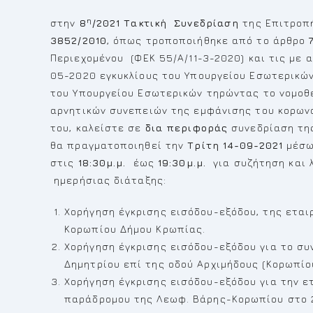
η
στην
8
/2021
Τακτική
Συνεδρίαση
της Επιτροπ
3852/2010
, όπως τροποποιήθηκε από το άρθρο
Περιεχομένου (ΦΕΚ 55/Α/11-3-2020) και τις με 
05-2020 εγκυκλίους του Υπουργείου Εσωτερικών
του Υπουργείου Εσωτερικών τηρώντας το νομοθε
αρνητικών συνεπειών της εμφάνισης του κορωνο
του, καλείστε σε
δια περιφοράς
συνεδρίαση τ
θα πραγματοποιηθεί την
Τρίτη
14-09-2021
μέσω
στις
18:30μ.μ.
έως
19:30μ.μ.
για συζήτηση και
ημερήσιας διάταξης:
Χορήγηση έγκρισης εισόδου-εξόδου, της εται
Κορωπίου Δήμου Κρωπίας.
Χορήγηση έγκρισης εισόδου-εξόδου για το συν
Δημητρίου επί της οδού Αρχιμήδους (Κορωπί
Χορήγηση έγκρισης εισόδου-εξόδου για την ετ
παράδρομου της Λεωφ. Βάρης-Κορωπίου στο 