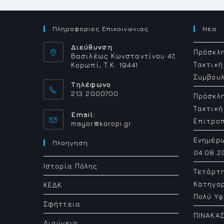
Πληροφοριες Επικοινωνιας
Νεα
Διεύθυνση
Πρόσκλη
Βασιλέως Κωνσταντίνου 47,
Τακτική
Κορωπί, Τ.Κ. 19441
Συμβουλ
Τηλέφωνο
213 2000700
Πρόσκλη
Τακτική
Email:
Επιτρο
Opens
mayor@koropi.gr
in
Ενημέρ
your
Πλοηγηση
application
04.08.2
Ιστορία Πόλης
Τετάρτ
Κατηγορ
ΚΕΔΚ
Πολύ Υψ
Σφήττεια
ΠΙΝΑΚΑΣ
Διαύγεια