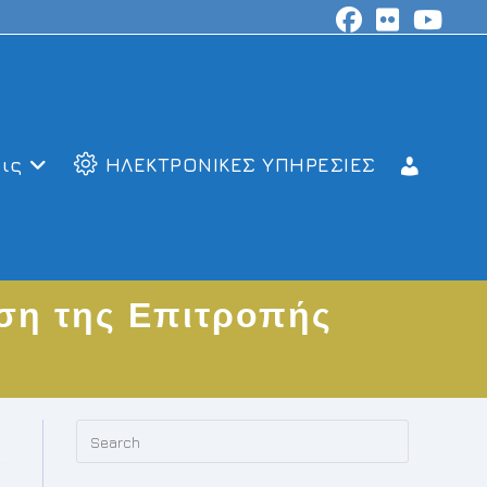
ις
ΗΛΕΚΤΡΟΝΙΚΕΣ ΥΠΗΡΕΣΙΕΣ
ση της Επιτροπής
Press
Escape
to