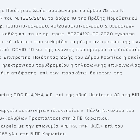
ής Ποιότητας Ζωής, σύμφωνα με το άρθρο
75
του
Ν.
77
του
Ν.4555/2018
, το άρθρο 10 της Πράξης Νομοθετικού
αρ. 18318/13-03-2020, 40/20930/31-03-2020 & 33283/29-
 καθώς και το με αρ. πρωτ. 60294/22-09-2020 έγγραφο
τικό πλαίσιο που καθορίζει τα μέτρα αντιμετώπισης τω
ϊού COVID-19 και της ανάγκης περιορισμού της διάδοσή
ης
Επιτροπής Ποιότητας Ζωής
του Δήμου Κρωπίας η οποί
 ηλεκτρονικού ταχυδρομείου ή τηλεφωνικής επικοινωνία
 λήψη απόφασης επί των παρακάτω θεμάτων της
ρείας DOC PHARMA A.E. επί της οδού Ηφαίστου 33 στη ΒΙΠ
εργείο αυτοκινήτων ιδιοκτησίας κ. Πάλλη Νικολάου του
ου-Καλυβίων Προσπάλτας) στη ΒΙΠΕ Κορωπίου
.
αιρεία με την επωνυμία «PETRA PMR Ι.Κ.Ε.» επί του
ο
26
χλμ. στη ΒΙΠΕ Κορωπίου.