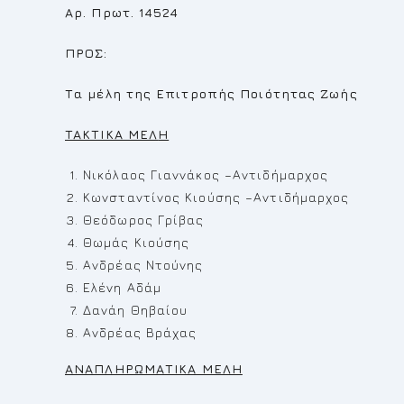
Αρ. Πρωτ. 14524
ΠΡΟΣ:
Τα μέλη της Επιτροπής Ποιότητας Ζωής
TAKTIKA MEΛ
H
Νικόλαος Γιαννάκος –Αντιδήμαρχος
Κωνσταντίνος Κιούσης –Αντιδήμαρχος
Θεόδωρος Γρίβας
Θωμάς Κιούσης
Ανδρέας Ντούνης
Ελένη Αδάμ
Δανάη Θηβαίου
Ανδρέας Βράχας
ΑΝΑΠΛΗΡΩΜΑΤΙΚΑ ΜΕΛΗ