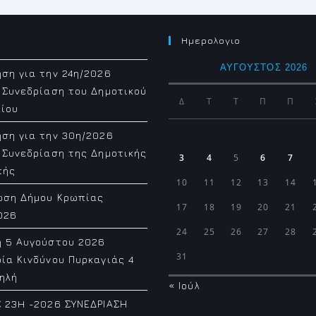
Ημερολογιο
ΑΎΓΟΥΣΤΟΣ 2026
ση για την 24η/2026
 Συνεδρίαση του Δημοτικού
Δ
Τ
Τ
Π
Π
ίου
ση για την 30η/2026
 Συνεδρίαση της Δημοτικής
3
4
5
6
7
πής
10
11
12
13
14
ωση Δήμου Κρωπίας
17
18
19
20
21
026
24
25
26
27
28
η 5 Αυγούστου 2026
31
ία Κινδύνου Πυρκαγιάς 4
ηλή
« Ιούλ
 23H -2026 ΣΥΝΕΔΡΙΑΣΗ