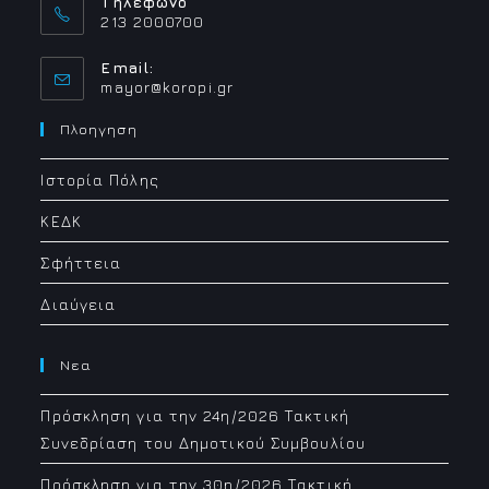
Τηλέφωνο
213 2000700
Email:
Opens
mayor@koropi.gr
in
your
Πλοηγηση
application
Ιστορία Πόλης
ΚΕΔΚ
Σφήττεια
Διαύγεια
Νεα
Πρόσκληση για την 24η/2026 Τακτική
Συνεδρίαση του Δημοτικού Συμβουλίου
Πρόσκληση για την 30η/2026 Τακτική