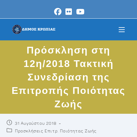
Skip
to
content
Πρόσκληση στη
12η/2018 Τακτική
Συνεδρίαση της
Επιτροπής Ποιότητας
Ζωής
Post
31 Αυγούστου 2018
published:
Post
Προσκλήσεις Επιτρ. Ποιότητας Ζωής
category: