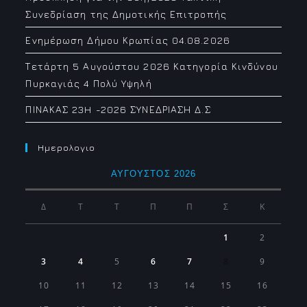
Συνεδρίαση της Δημοτικής Επιτροπής
Ενημέρωση Δήμου Κρωπίας 04.08.2026
Τετάρτη 5 Αυγούστου 2026 Κατηγορία Κινδύνου
Πυρκαγιάς 4 Πολύ Υψηλή
ΠΙΝΑΚΑΣ 23H -2026 ΣΥΝΕΔΡΙΑΣΗ Δ.Σ
Ημερολογιο
ΑΎΓΟΥΣΤΟΣ 2026
Δ
Τ
Τ
Π
Π
Σ
Κ
1
2
3
4
5
6
7
8
9
10
11
12
13
14
15
16