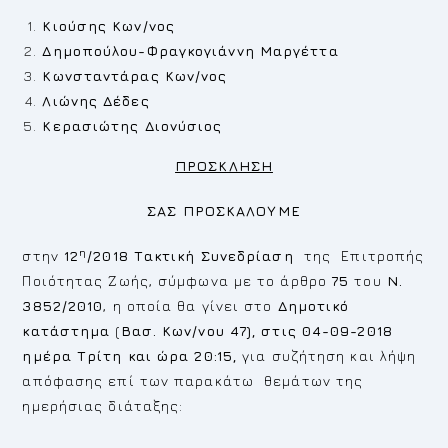
Κιούσης Κων/νος
Δημοπούλου-Φραγκογιάννη Μαργέττα
Κωνσταντάρας Κων/νος
Λιώνης Δέδες
Κερασιώτης Διονύσιος
ΠΡΟΣΚΛΗΣΗ
ΣΑΣ ΠΡΟΣΚΑΛΟΥΜΕ
η
στην
12
/2018
Τακτική
Συνεδρίαση
της Επιτροπής
Ποιότητας Ζωής, σύμφωνα με το άρθρο
75
του
Ν.
3852/2010
, η οποία θα γίνει στο
Δημοτικό
κατάστημα
(
Βασ. Κων/νου 47), στις 04-09-2018
ημέρα Τρίτη και ώρα 20:15,
για συζήτηση και λήψη
απόφασης επί των παρακάτω θεμάτων της
ημερήσιας διάταξης: