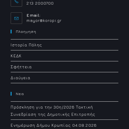
213 2000700
Email:
Opens
mayor@koropi.gr
in
your
Πλοηγηση
application
Ιστορία Πόλης
ΚΕΔΚ
Σφήττεια
Διαύγεια
Νεα
Πρόσκληση για την 30η/2026 Τακτική
Συνεδρίαση της Δημοτικής Επιτροπής
Ενημέρωση Δήμου Κρωπίας 04.08.2026