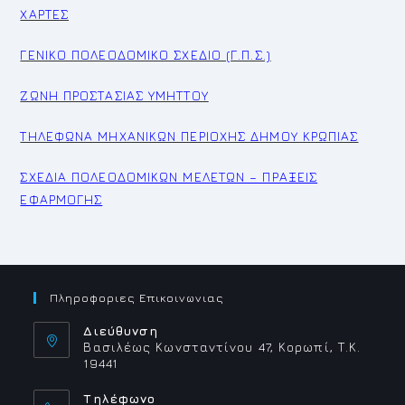
ΧΑΡΤΕΣ
ΓΕΝΙΚΟ ΠΟΛΕΟΔΟΜΙΚΟ ΣΧΕΔΙΟ (Γ.Π.Σ.)
ΖΩΝΗ ΠΡΟΣΤΑΣΙΑΣ ΥΜΗΤΤΟΥ
ΤΗΛΕΦΩΝΑ ΜΗΧΑΝΙΚΩΝ ΠΕΡΙΟΧΗΣ ΔΗΜΟΥ ΚΡΩΠΙΑΣ
ΣΧΕΔΙΑ ΠΟΛΕΟΔΟΜΙΚΩΝ ΜΕΛΕΤΩΝ – ΠΡΑΞΕΙΣ
ΕΦΑΡΜΟΓΗΣ
Πληροφοριες Επικοινωνιας
Διεύθυνση
Βασιλέως Κωνσταντίνου 47, Κορωπί, Τ.Κ.
19441
Τηλέφωνο