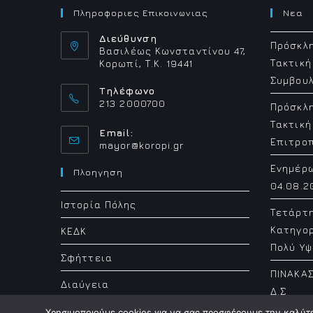
ΠΑΙΔΙΚΩΝ
ΧΑΡΩΝ
Πληροφοριες Επικοινωνιας
Νεα
ΚΑΙ
ΑΘΛΗΤΙΚΩΝ
Διεύθυνση
ΧΩΡΩΝ
Πρόσκλη
2022
Βασιλέως Κωνσταντίνου 47,
Τακτική
Κορωπί, Τ.Κ. 19441
Συμβουλ
Τηλέφωνο
213 2000700
Πρόσκλη
Τακτική
Email:
Επιτρο
Opens
mayor@koropi.gr
in
Ενημέρ
your
Πλοηγηση
application
04.08.2
Ιστορία Πόλης
Τετάρτ
Κατηγορ
ΚΕΔΚ
Πολύ Υψ
Σφήττεια
ΠΙΝΑΚΑΣ
Διαύγεια
Δ.Σ
Χρησιμοποιούμε cookies για να σας προσφέρουμε την καλύτερ