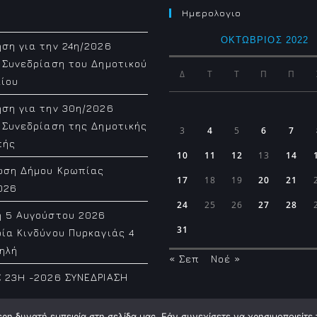
Ημερολογιο
ΟΚΤΏΒΡΙΟΣ 2022
ση για την 24η/2026
 Συνεδρίαση του Δημοτικού
Δ
Τ
Τ
Π
Π
ίου
ση για την 30η/2026
 Συνεδρίαση της Δημοτικής
3
4
5
6
7
πής
10
11
12
13
14
ωση Δήμου Κρωπίας
17
18
19
20
21
026
24
25
26
27
28
η 5 Αυγούστου 2026
31
ία Κινδύνου Πυρκαγιάς 4
ηλή
« Σεπ
Νοέ »
 23H -2026 ΣΥΝΕΔΡΙΑΣΗ
η δυνατή εμπειρία στη σελίδα μας. Εάν συνεχίσετε να χρησιμοποιείτε 