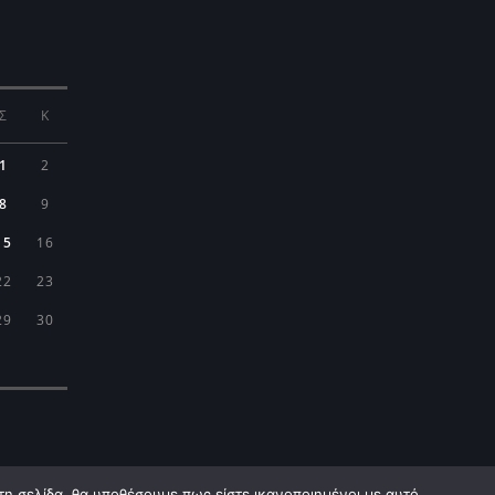
Σ
Κ
1
2
8
9
15
16
22
23
29
30
τη σελίδα, θα υποθέσουμε πως είστε ικανοποιημένοι με αυτό.