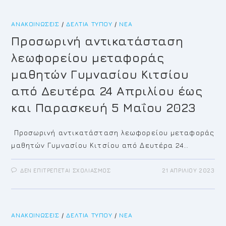
ΤΕΥΧΏΝ
ΔΙΑΚΉΡΥΞΗΣ
ΤΟΥ
ΑΝΑΚΟΙΝΏΣΕΙΣ
/
ΔΕΛΤΊΑ ΤΎΠΟΥ
ΔΙΑΓΩΝΙΣΜΟΎ
/
ΝΈΑ
–
ΔΡΆΣΕΙΣ
Προσωρινή αντικατάσταση
ΨΗΦΙΑΚΟΎ
ΜΕΤΑΣΧΗΜΑΤΙΣΜΟΎ
λεωφορείου μεταφοράς
ΤΟΥ
ΔΉΜΟΥ
ΚΡΩΠΊΑΣ
μαθητών Γυμνασίου Κιτσίου
από Δευτέρα 24 Απριλίου έως
και Παρασκευή 5 Μαΐου 2023
Προσωρινή αντικατάσταση λεωφορείου μεταφοράς
μαθητών Γυμνασίου Κιτσίου από Δευτέρα 24…
ΣΤΟ
ΔΕΝ ΕΠΙΤΡΈΠΕΤΑΙ ΣΧΟΛΙΑΣΜΌΣ
21 ΑΠΡΙΛΊΟΥ 2023
ΠΡΟΣΩΡΙΝΉ
ΑΝΤΙΚΑΤΆΣΤΑΣΗ
ΛΕΩΦΟΡΕΊΟΥ
ΜΕΤΑΦΟΡΆΣ
ΜΑΘΗΤΏΝ
ΓΥΜΝΑΣΊΟΥ
ΑΝΑΚΟΙΝΏΣΕΙΣ
/
ΔΕΛΤΊΑ ΤΎΠΟΥ
ΚΙΤΣΊΟΥ
/
ΝΈΑ
ΑΠΌ