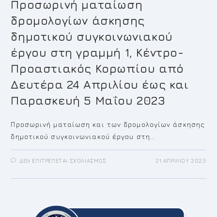
ΓΡΑΜΜΈΣ
Προσωρινή ματαίωση
2
ΠΡΟΣ
δρομολογίων άσκησης
ΑΓΊΑ
ΜΑΡΊΝΑ
ΚΑΙ
δημοτικού συγκοινωνιακού
3
ΠΡΟΣ
έργου στη γραμμή 1, Κέντρο-
ΚΑΡΕΛΆ
ΑΠΌ
ΔΕΥΤΈΡΑ
Προαστιακός Κορωπίου από
24
ΑΠΡΙΛΊΟΥ
Δευτέρα 24 Απριλίου έως και
ΈΩΣ
ΚΑΙ
ΠΑΡΑΣΚΕΥΉ
Παρασκευή 5 Μαΐου 2023
5
ΜΑΪ́ΟΥ
2023
Προσωρινή ματαίωση και των δρομολογίων άσκησης
δημοτικού συγκοινωνιακού έργου στη…
ΣΤΟ
ΔΕΝ ΕΠΙΤΡΈΠΕΤΑΙ ΣΧΟΛΙΑΣΜΌΣ
21 ΑΠΡΙΛΊΟΥ 2023
ΠΡΟΣΩΡΙΝΉ
ΜΑΤΑΊΩΣΗ
ΔΡΟΜΟΛΟΓΊΩΝ
ΆΣΚΗΣΗΣ
ΔΗΜΟΤΙΚΟΎ
ΣΥΓΚΟΙΝΩΝΙΑΚΟΎ
ΈΡΓΟΥ
ΣΤΗ
ΓΡΑΜΜΉ