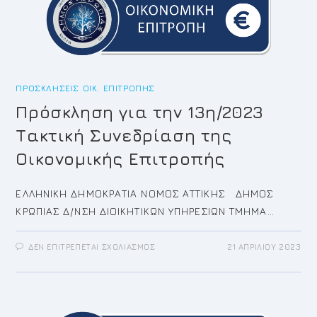
1,
ΚΈΝΤΡΟ-
ΠΡΟΑΣΤΙΑΚΌΣ
ΚΟΡΩΠΊΟΥ
ΑΠΌ
ΔΕΥΤΈΡΑ
24
ΑΠΡΙΛΊΟΥ
ΈΩΣ
ΠΡΟΣΚΛΉΣΕΙΣ ΟΙΚ. ΕΠΙΤΡΟΠΉΣ
ΚΑΙ
ΠΑΡΑΣΚΕΥΉ
Πρόσκληση για την 13η/2023
5
ΜΑΪ́ΟΥ
2023
Τακτική Συνεδρίαση της
Οικονομικής Επιτροπής
ΕΛΛΗΝΙΚΗ ΔΗΜΟΚΡΑΤΙΑ ΝΟΜΟΣ ΑΤΤΙΚΗΣ ΔΗΜΟΣ
ΚΡΩΠΙΑΣ Δ/ΝΣΗ ΔΙΟΙΚΗΤΙΚΩΝ ΥΠΗΡΕΣΙΩΝ ΤΜΗΜΑ…
ΣΤΟ
ΔΕΝ ΕΠΙΤΡΈΠΕΤΑΙ ΣΧΟΛΙΑΣΜΌΣ
21 ΑΠΡΙΛΊΟΥ 2023
ΠΡΌΣΚΛΗΣΗ
ΓΙΑ
ΤΗΝ
13Η/2023
ΤΑΚΤΙΚΉ
ΣΥΝΕΔΡΊΑΣΗ
ΤΗΣ