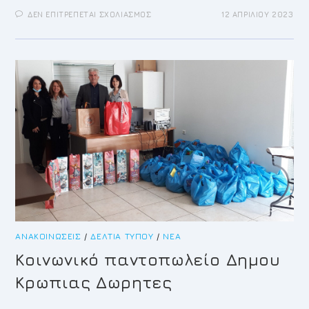
ΣΤΟ
ΔΕΝ ΕΠΙΤΡΈΠΕΤΑΙ ΣΧΟΛΙΑΣΜΌΣ
12 ΑΠΡΙΛΊΟΥ 2023
ΣΦΉΤΤΙΟΣ
ΔΡΟΜΟΣ
2023
ΚΟΡΩΠΊ
ΑΝΑΚΟΙΝΏΣΕΙΣ
/
ΔΕΛΤΊΑ ΤΎΠΟΥ
/
ΝΈΑ
Κοινωνικό παντοπωλείο Δημου
Κρωπιας Δωρητες