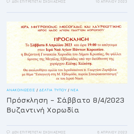
ΣΤΟ
ΔΕΝ ΕΠΙΤΡΈΠΕΤΑΙ ΣΧΟΛΙΑΣΜΌΣ
10 ΑΠΡΙΛΊΟΥ 2023
ANAKOINΩΣΗ
ΓΙΑ
ΠΕΡΙΟΡΙΣΜΟ
ΚΛΑΔΕΜΑΤΩΝ
ΠΕΡΙΟΔΟ
ΜΕΓΑΛΗΣ
ΕΒΔΟΜΑΔΑΣ
–
ΠΑΣΧΑ
2023
ΑΝΑΚΟΙΝΏΣΕΙΣ
/
ΔΕΛΤΊΑ ΤΎΠΟΥ
/
ΝΈΑ
Πρόσκληση – Σάββατο 8/4/2023
Βυζαντινή Χορωδία
ΣΤΟ
ΔΕΝ ΕΠΙΤΡΈΠΕΤΑΙ ΣΧΟΛΙΑΣΜΌΣ
8 ΑΠΡΙΛΊΟΥ 2023