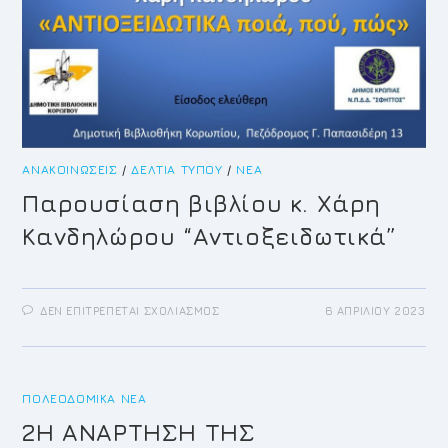
ΑΝΑΚΟΙΝΏΣΕΙΣ
/
ΔΕΛΤΊΑ ΤΎΠΟΥ
/
ΝΈΑ
Παρουσίαση βιβλίου κ. Χάρη
Κανδηλώρου “Αντιοξειδωτικά”
ΣΤΟ
ΔΕΝ ΕΠΙΤΡΈΠΕΤΑΙ ΣΧΟΛΙΑΣΜΌΣ
6 ΑΠΡΙΛΊΟΥ 2023
ΠΑΡΟΥΣΊΑΣΗ
ΒΙΒΛΊΟΥ
Κ.
ΧΆΡΗ
ΚΑΝΔΗΛΏΡΟΥ
“ΑΝΤΙΟΞΕΙΔΩΤΙΚΆ”
ΠΟΛΕΟΔΟΜΙΚΆ ΝΈΑ
2Η ΑΝΑΡΤΗΣΗ ΤΗΣ