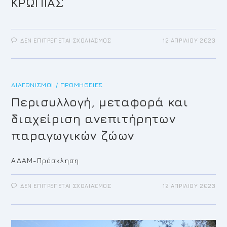
ΚΡΩΠΙΑΣ
ΣΤΟ
ΔΕΝ ΕΠΙΤΡΈΠΕΤΑΙ ΣΧΟΛΙΑΣΜΌΣ
12 ΑΠΡΙΛΊΟΥ 2023
ΠΑΣΧΑΛΙΝΕΣ
ΕΥΧΕΣ
2023
ΔΗΜΟΣ
ΚΡΩΠΙΑΣ
ΔΙΑΓΩΝΙΣΜΟΊ / ΠΡΟΜΉΘΕΙΕΣ
Περισυλλογή, μεταφορά και
διαχείριση ανεπιτήρητων
παραγωγικών ζώων
ΑΔΑΜ-Πρόσκληση
ΣΤΟ
ΔΕΝ ΕΠΙΤΡΈΠΕΤΑΙ ΣΧΟΛΙΑΣΜΌΣ
12 ΑΠΡΙΛΊΟΥ 2023
ΠΕΡΙΣΥΛΛΟΓΉ,
ΜΕΤΑΦΟΡΆ
ΚΑΙ
ΔΙΑΧΕΊΡΙΣΗ
ΑΝΕΠΙΤΉΡΗΤΩΝ
ΠΑΡΑΓΩΓΙΚΏΝ