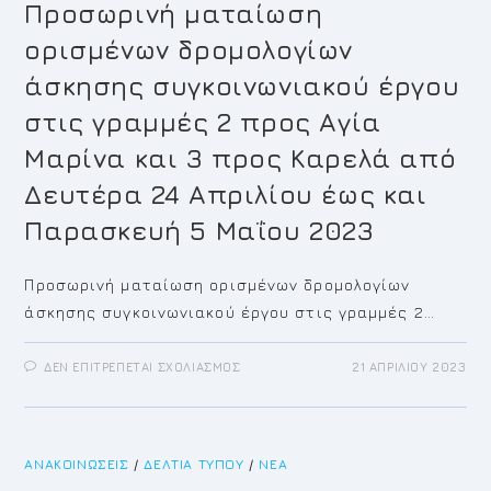
ΔΕΥΤΈΡΑ
Προσωρινή ματαίωση
24
ΑΠΡΙΛΊΟΥ
ορισμένων δρομολογίων
ΈΩΣ
ΚΑΙ
ΠΑΡΑΣΚΕΥΉ
άσκησης συγκοινωνιακού έργου
5
ΜΑΪ́ΟΥ
στις γραμμές 2 προς Αγία
2023
Μαρίνα και 3 προς Καρελά από
Δευτέρα 24 Απριλίου έως και
Παρασκευή 5 Μαΐου 2023
Προσωρινή ματαίωση ορισμένων δρομολογίων
άσκησης συγκοινωνιακού έργου στις γραμμές 2…
ΣΤΟ
ΔΕΝ ΕΠΙΤΡΈΠΕΤΑΙ ΣΧΟΛΙΑΣΜΌΣ
21 ΑΠΡΙΛΊΟΥ 2023
ΠΡΟΣΩΡΙΝΉ
ΜΑΤΑΊΩΣΗ
ΟΡΙΣΜΈΝΩΝ
ΔΡΟΜΟΛΟΓΊΩΝ
ΆΣΚΗΣΗΣ
ΣΥΓΚΟΙΝΩΝΙΑΚΟΎ
ΑΝΑΚΟΙΝΏΣΕΙΣ
/
ΔΕΛΤΊΑ ΤΎΠΟΥ
ΈΡΓΟΥ
/
ΝΈΑ
ΣΤΙΣ