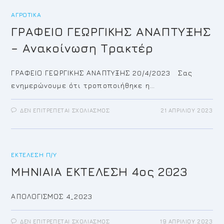
ΤΑΚΤΙΚΉ
ΣΥΝΕΔΡΊΑΣΗ
ΑΓΡΟΤΙΚΆ
ΤΟΥ
ΔΗΜΟΤΙΚΟΎ
ΣΥΜΒΟΥΛΊΟΥ
ΓΡΑΦΕΙΟ ΓΕΩΡΓΙΚΗΣ ΑΝΑΠΤΥΞΗΣ
– Ανακοίνωση Τρακτέρ
ΓΡΑΦΕΙΟ ΓΕΩΡΓΙΚΗΣ ΑΝΑΠΤΥΞΗΣ 20/4/2023 Σας
ενημερώνουμε ότι τροποποιήθηκε η…
ΣΤΟ
ΔΕΝ ΕΠΙΤΡΈΠΕΤΑΙ ΣΧΟΛΙΑΣΜΌΣ
21 ΑΠΡΙΛΊΟΥ 2023
ΓΡΑΦΕΙΟ
ΓΕΩΡΓΙΚΗΣ
ΑΝΑΠΤΥΞΗΣ
–
ΑΝΑΚΟΊΝΩΣΗ
ΤΡΑΚΤΈΡ
ΕΚΤΈΛΕΣΗ Π/Υ
ΜΗΝΙΑΙΑ ΕΚΤΕΛΕΣΗ 4ος 2023
ΑΠΟΛΟΓΙΣΜΟΣ 4_2023
ΣΤΟ
ΔΕΝ ΕΠΙΤΡΈΠΕΤΑΙ ΣΧΟΛΙΑΣΜΌΣ
19 ΑΠΡΙΛΊΟΥ 2023