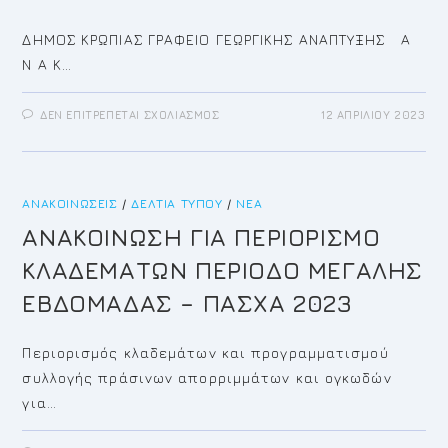
ΔΗΜΟΣ ΚΡΩΠΙΑΣ ΓΡΑΦΕΙΟ ΓΕΩΡΓΙΚΗΣ ΑΝΑΠΤΥΞΗΣ Α
Ν Α Κ…
ΣΤΟ
ΔΕΝ ΕΠΙΤΡΈΠΕΤΑΙ ΣΧΟΛΙΑΣΜΌΣ
12 ΑΠΡΙΛΊΟΥ 2023
ΑΝΑΚΟΙΝΩΣΗ
ΤΗΣ
ΕΠΙΤΡΟΠΗΣ
ΣΧΕΤΙΚΑ
ΜΕ
ΤΟ
ΑΝΑΚΟΙΝΏΣΕΙΣ
/
ΔΕΛΤΊΑ ΤΎΠΟΥ
ΕΓΓΡΑΦΟ
/
ΝΈΑ
ΚΑΘΟΔΗΓΗΣΗΣ
ΓΙΑ
ANAKOINΩΣΗ ΓΙΑ ΠΕΡΙΟΡΙΣΜΟ
ΤΗΝ
ΑΝΤΙΜΕΤΩΠΙΣΗ
ΚΛΑΔΕΜΑΤΩΝ ΠΕΡΙΟΔΟ ΜΕΓΑΛΗΣ
ΜΙΚΡΟΒΙΟΛΟΓΙΚΩΝ
ΚΙΝΔΥΝΩΝ
ΣΕ
ΕΒΔΟΜΑΔΑΣ – ΠΑΣΧΑ 2023
ΝΩΠΑ
ΟΠΩΡΟΚΗΠΕΥΤΙΚΑ
ΣΤΗΝ
ΠΡΩΤΟΓΕΝΗ
Περιορισμός κλαδεμάτων και προγραμματισμού
ΠΑΡΑΓΩΓΗ
ΜΕΣΩ
συλλογής πράσινων απορριμμάτων και ογκωδών
ΟΡΘΩΝ
ΠΡΑΚΤΙΚΩΝ
για…
ΥΓΙΕΙΝΗΣ