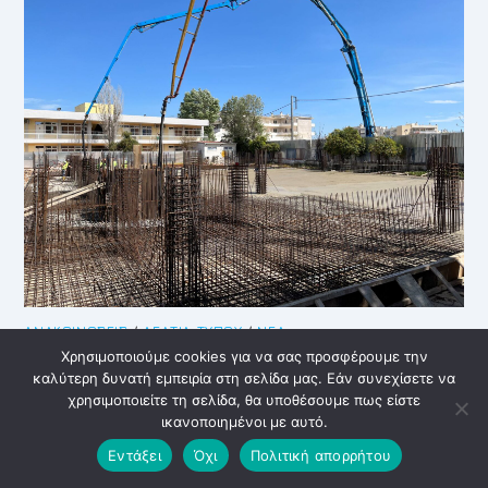
ΣΧΟΛΕΙΟΥ
ΑΓΙΑΣ
ΜΑΡΙΝΑΣ
ΑΝΑΚΟΙΝΏΣΕΙΣ
/
ΔΕΛΤΊΑ ΤΎΠΟΥ
/
ΝΈΑ
Χρησιμοποιούμε cookies για να σας προσφέρουμε την
ΚΑΤΑΣΚΕΥΗ ΣΧΟΛΙΚΩΝ ΚΤΙΡΙΩΝ
καλύτερη δυνατή εμπειρία στη σελίδα μας. Εάν συνεχίσετε να
3ΟΥ ΔΗΜΟΤΙΚΟΥ ΣΧΟΛΕΙΟΥ
χρησιμοποιείτε τη σελίδα, θα υποθέσουμε πως είστε
ικανοποιημένοι με αυτό.
ΚΟΡΩΠΙΟΥ
Εντάξει
Όχι
Πολιτική απορρήτου