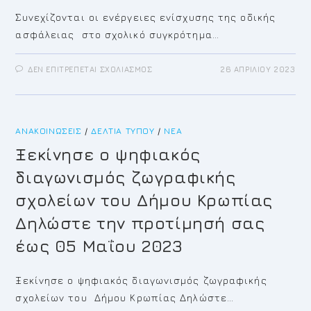
Συνεχίζονται οι ενέργειες ενίσχυσης της οδικής
ασφάλειας στο σχολικό συγκρότημα…
ΣΤΟ
ΔΕΝ ΕΠΙΤΡΈΠΕΤΑΙ ΣΧΟΛΙΑΣΜΌΣ
26 ΑΠΡΙΛΊΟΥ 2023
ΣΥΝΕΧΊΖΟΝΤΑΙ
ΟΙ
ΕΝΈΡΓΕΙΕΣ
ΕΝΊΣΧΥΣΗΣ
ΤΗΣ
ΟΔΙΚΉΣ
ΑΝΑΚΟΙΝΏΣΕΙΣ
/
ΔΕΛΤΊΑ ΤΎΠΟΥ
ΑΣΦΆΛΕΙΑΣ
/
ΝΈΑ
ΣΤΟ
ΣΧΟΛΙΚΌ
Ξεκίνησε ο ψηφιακός
ΣΥΓΚΡΌΤΗΜΑ
ΚΙΤΣΊΟΥ
διαγωνισμός ζωγραφικής
ΚΟΡΩΠΊΟΥ
σχολείων του Δήμου Κρωπίας
Δηλώστε την προτίμησή σας
έως 05 Μαΐου 2023
Ξεκίνησε ο ψηφιακός διαγωνισμός ζωγραφικής
σχολείων του Δήμου Κρωπίας Δηλώστε…