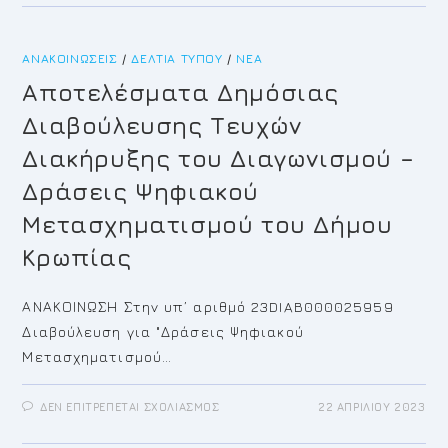
ΤΗΣ
ΜΕΜΟΝΩΜΕΝΗΣ
ΠΡΑΞΗΣ
ΕΦΑΡΜΟΓΗΣ
ΑΝΑΚΟΙΝΏΣΕΙΣ
/
ΔΕΛΤΊΑ ΤΎΠΟΥ
ΣΤΑ
/
ΝΈΑ
ΟΤ3024-
ΟΤ3025-
Αποτελέσματα Δημόσιας
ΚΧ3026-
ΚΧ3027-
Διαβούλευσης Τευχών
ΚΧ3036
ΤΗΣ
Γ’
Διακήρυξης του Διαγωνισμού –
ΓΕΙΤΟΝΙΑΣ
ΠΕΡΙΟΧΗΣ
Δράσεις Ψηφιακού
ΑΓΙΑΣ
ΜΑΡΙΝΑΣ
Μετασχηματισμού του Δήμου
Κρωπίας
ΑΝΑΚΟΙΝΩΣΗ Στην υπ’ αριθμό 23DIAB000025959
Διαβούλευση για "Δράσεις Ψηφιακού
Μετασχηματισμού…
ΣΤΟ
ΔΕΝ ΕΠΙΤΡΈΠΕΤΑΙ ΣΧΟΛΙΑΣΜΌΣ
22 ΑΠΡΙΛΊΟΥ 2023
ΑΠΟΤΕΛΈΣΜΑΤΑ
ΔΗΜΌΣΙΑΣ
ΔΙΑΒΟΎΛΕΥΣΗΣ